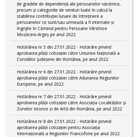
de gradele de dependențǎ ale persoanelor vȃrstnice,
precum și categoriile de venituri luate ȋn calcul la
stabilirea contribuției lunare de ȋntreținere a
persoanelor ce sunt/sau urmeazǎ a fi internate și
ȋngrijite ȋn Căminul pentru Persoane Vârstnice
Mozăceni-Argeș pe anul 2022
Hotărârea nr 5 din 27.01.2022 - Hotărâre privind
aprobarea plății cotizației către Uniunea Națională a
Consiliilor Județene din România, pe anul 2022
Hotărârea nr 6 din 27.01.2022 - Hotărâre privind
aprobarea plății cotizației către Adunarea Regiunilor
Europene, pe anul 2022
Hotărârea nr 7 din 27.01.2022 - Hotărâre privind
aprobarea plății cotizației către Asociația Localităților și
Zonelor Istorice și de Artă din România, pe anul 2022
Hotărârea nr 8 din 27.01.2022 - Hotărâre privind
aprobarea plății cotizației pentru Asociația
Internațională a Regiunilor Francofone pe anul 2022