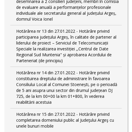
desemnarea a 2 consilieri județeni, membri în comisia
de evaluare anuală a performanțelor profesionale
individuale ale secretarului general al județului Argeș,
domnul Voica Ionel
Hotărârea nr 13 din 27.01.2022 - Hotărâre privind
participarea județului Argeș, în calitate de partener al
liderului de proiect – Serviciul de Telecomunicații
Speciale la realizarea investiției ,,Centrul de Date
Regional Sud Muntenia" și aprobarea Acordului de
Parteneriat (de principiu)
Hotărârea nr 14 din 27.01.2022 - Hotărâre privind
constituirea dreptului de administrare în favoarea
Consiliului Local al Comunei Stoenești, pe o perioadă
de 5 ani asupra unui sector din drumul județean DJ
725, de la km 00+00 la km 01+800, în vederea
reabilitării acestuia
Hotărârea nr 15 din 27.01.2022 - Hotărâre privind
completarea domeniului public al Judeţului Argeş cu
unele bunuri mobile