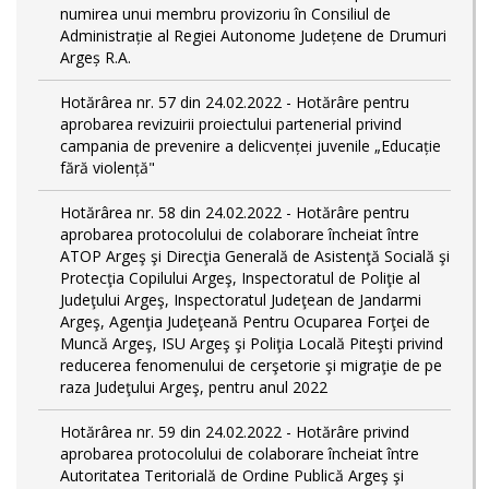
numirea unui membru provizoriu în Consiliul de
Administrație al Regiei Autonome Județene de Drumuri
Argeș R.A.
Hotărârea nr. 57 din 24.02.2022 - Hotărâre pentru
aprobarea revizuirii proiectului partenerial privind
campania de prevenire a delicvenței juvenile „Educație
fără violență"
Hotărârea nr. 58 din 24.02.2022 - Hotărâre pentru
aprobarea protocolului de colaborare încheiat între
ATOP Argeş şi Direcţia Generală de Asistenţă Socială şi
Protecţia Copilului Argeş, Inspectoratul de Poliţie al
Judeţului Argeş, Inspectoratul Judeţean de Jandarmi
Argeş, Agenţia Judeţeană Pentru Ocuparea Forţei de
Muncă Argeş, ISU Argeş şi Poliţia Locală Piteşti privind
reducerea fenomenului de cerşetorie şi migraţie de pe
raza Judeţului Argeş, pentru anul 2022
Hotărârea nr. 59 din 24.02.2022 - Hotărâre privind
aprobarea protocolului de colaborare încheiat între
Autoritatea Teritorială de Ordine Publică Argeş şi