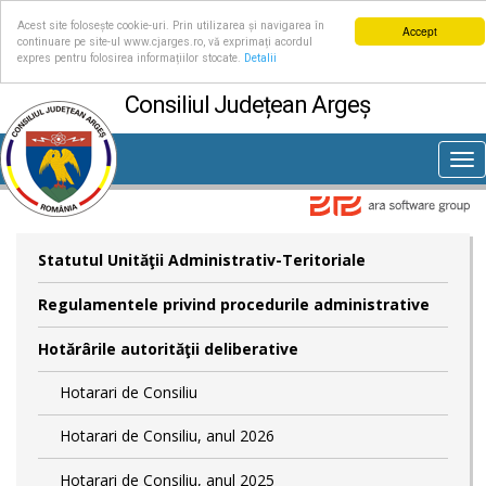
Acest site folosește cookie-uri. Prin utilizarea și navigarea în
Accept
continuare pe site-ul www.cjarges.ro, vă exprimați acordul
expres pentru folosirea informațiilor stocate.
Detalii
Consiliul Județean Argeș
Tog
nav
Statutul Unităţii Administrativ-Teritoriale
Regulamentele privind procedurile administrative
Hotărârile autorităţii deliberative
Hotarari de Consiliu
Hotarari de Consiliu, anul 2026
Hotarari de Consiliu, anul 2025