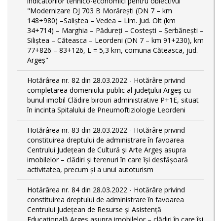
indicatorilor tehnico-economici pentru obiectivul
"Modernizare DJ 703 B Morărești (DN 7 – km
148+980) –Saliștea – Vedea – Lim. Jud. Olt (km
34+714) – Marghia – Pădureți – Costești – Șerbănești –
Siliștea – Căteasca – Leordeni (DN 7 – km 91+230), km
77+826 – 83+126, L = 5,3 km, comuna Căteasca, jud.
Argeș"
Hotărârea nr. 82 din 28.03.2022 - Hotărâre privind
completarea domeniului public al judeţului Argeş cu
bunul imobil Clădire birouri administrative P+1E, situat
în incinta Spitalului de Pneumoftiziologie Leordeni
Hotărârea nr. 83 din 28.03.2022 - Hotărâre privind
constituirea dreptului de administrare în favoarea
Centrului Județean de Cultură și Arte Argeș asupra
imobilelor – clădiri și terenuri în care își desfășoară
activitatea, precum și a unui autoturism
Hotărârea nr. 84 din 28.03.2022 - Hotărâre privind
constituirea dreptului de administrare în favoarea
Centrului Județean de Resurse și Asistență
Educațională Argeș asupra imobilelor – clădiri în care își