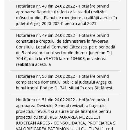
Hotărârea nr. 48 din 24.02.2022 - Hotărâre privind
aprobarea Raportului referitor la stadiul realizării
măsurilor din ,,Planul de menținere a calității aerului în
județul Argeș 2020-2024" pentru anul 2021
Hotărârea nr. 49 din 24.02.2022 - Hotărâre privind
constituirea dreptului de administrare în favoarea
Consiliului Local al Comunei Căteasca, pe o perioadă
de 5 ani asupra unui sector din drumul județean D.J.
704 C, de la km 9+726 la km 10+603, în vederea
reabilitării acestuia
Hotărârea nr. 50 din 24.02.2022 - Hotărâre privind
completarea domeniului public al Judeţului Argeş cu
bunul imobil Pod pe DJ 741, situat în oraș Ștefănești
Hotărârea nr. 51 din 24.02.2022 - Hotărâre privind
aprobarea Devizului General revizuit, a bugetului
proiectului revizuit și a surselor de finanțare pentru
proiectul cu titlul „RESTAURAREA MUZEULUI
JUDEȚEAN ARGEȘ - CONSOLIDAREA, PROTEJAREA ȘI
VALORIFICAREA PATRIMONIULUI CULTURAL", cod