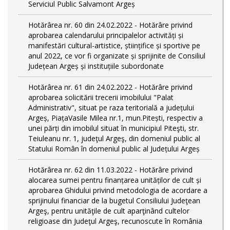
Serviciul Public Salvamont Argeș
Hotărârea nr. 60 din 24.02.2022 - Hotărâre privind
aprobarea calendarului principalelor activități și
manifestări cultural-artistice, științifice și sportive pe
anul 2022, ce vor fi organizate și sprijinite de Consiliul
Județean Argeș și instituțiile subordonate
Hotărârea nr. 61 din 24.02.2022 - Hotărâre privind
aprobarea solicitării trecerii imobilului "Palat
Administrativ", situat pe raza teritorială a județului
Argeș, PiațaVasile Milea nr.1, mun.Pitești, respectiv a
unei părți din imobilul situat în municipiul Piteşti, str.
Teiuleanu nr. 1, judeţul Argeş, din domeniul public al
Statului Român în domeniul public al Județului Argeș
Hotărârea nr. 62 din 11.03.2022 - Hotărâre privind
alocarea sumei pentru finanțarea unităților de cult și
aprobarea Ghidului privind metodologia de acordare a
sprijinului financiar de la bugetul Consiliului Judeţean
Argeş, pentru unităţile de cult aparţinând cultelor
religioase din Judeţul Argeş, recunoscute în România