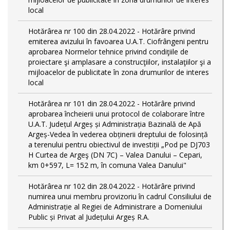
local
Hotărârea nr 100 din 28.04.2022 - Hotărâre privind
emiterea avizului în favoarea U.A.T. Ciofrângeni pentru
aprobarea Normelor tehnice privind condiţiile de
proiectare şi amplasare a construcţiilor, instalaţiilor şi a
mijloacelor de publicitate în zona drumurilor de interes
local
Hotărârea nr 101 din 28.04.2022 - Hotărâre privind
aprobarea încheierii unui protocol de colaborare între
U.A.T. Județul Argeș și Administrația Bazinală de Apă
Argeș-Vedea în vederea obținerii dreptului de folosință
a terenului pentru obiectivul de investiții „Pod pe DJ703
H Curtea de Argeş (DN 7C) – Valea Danului – Cepari,
km 0+597, L= 152 m, în comuna Valea Danului"
Hotărârea nr 102 din 28.04.2022 - Hotărâre privind
numirea unui membru provizoriu în cadrul Consiliului de
Administrație al Regiei de Administrare a Domeniului
Public și Privat al Județului Argeș R.A.