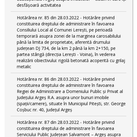
desfășoară activitatea
Hotărârea nr. 85 din 28.03.2022 - Hotărâre privind
constituirea dreptului de administrare în favoarea
Consiliului Local al Comunei Lerești, pe perioadă
temporară asupra zonei de la marginea carosabilului
până la limita de proprietate, aferentă drumului
județean DJ 734, de la km 2 până la km 2+150, pe
partea stângă (direcția Lerești - Voina), în vederea
realizării obiectivului: rigolă betonată acoperită cu grilaj
metalic
Hotărârea nr. 86 din 28.03.2022 - Hotărâre privind
constituirea dreptului de administrare în favoarea
Regiei de Administrare a Domeniului Public și Privat al
Județului Argeș R.A. asupra unor bunuri imobile
(spații/camere), situate în Municipiul Pitești, str. George
Coșbuc nr. 40, Județul Argeș
Hotărârea nr. 87 din 28.03.2022 - Hotărâre privind
constituirea dreptului de administrare în favoarea
Serviciului Public Județean Salvamont – Argeș asupra