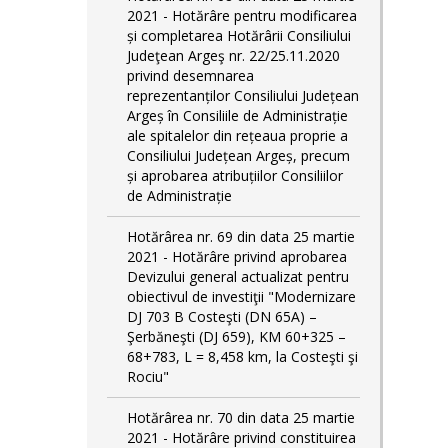
2021 - Hotărâre pentru modificarea
și completarea Hotărârii Consiliului
Judeţean Argeş nr. 22/25.11.2020
privind desemnarea
reprezentanților Consiliului Județean
Argeș în Consiliile de Administrație
ale spitalelor din rețeaua proprie a
Consiliului Județean Argeș, precum
și aprobarea atribuțiilor Consiliilor
de Administrație
Hotărârea nr. 69 din data 25 martie
2021 - Hotărâre privind aprobarea
Devizului general actualizat pentru
obiectivul de investiţii "Modernizare
DJ 703 B Costeşti (DN 65A) –
Şerbăneşti (DJ 659), KM 60+325 –
68+783, L = 8,458 km, la Costeşti şi
Rociu"
Hotărârea nr. 70 din data 25 martie
2021 - Hotărâre privind constituirea