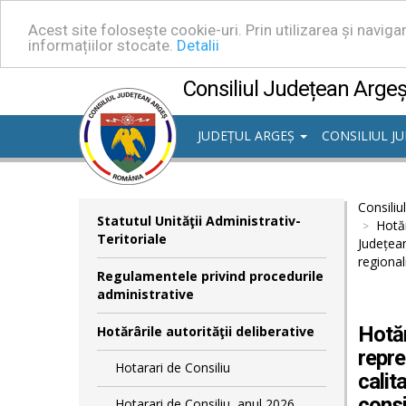
Acest site folosește cookie-uri. Prin utilizarea și navig
informațiilor stocate.
Detalii
Consiliul Județean Arge
JUDEȚUL ARGEȘ
CONSILIUL J
Consiliu
Statutul Unităţii Administrativ-
Hotăr
Teritoriale
Județean
regionali
Regulamentele privind procedurile
administrative
Hotăr
Hotărârile autorităţii deliberative
repre
Hotarari de Consiliu
calit
consil
Hotarari de Consiliu, anul 2026