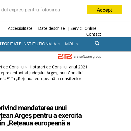
Accept
ordul expres pentru folosirea
Accesibilitate
Date deschise
Servicii Online
|
|
|
|
Contact
TEGRITATE INSTITUTIONALA
MOL
i de Consiliu
Hotarari de Consiliu, anul 2021
prezentant al Județului Argeș, prin Consiliul
le UE" în „Rețeaua europeană a consilierilor
privind mandatarea unui
ețean Argeș pentru a exercita
" în „Rețeaua europeană a