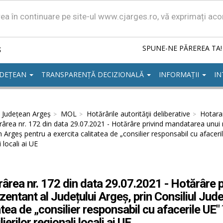
area în continuare pe site-ul www.cjarges.ro, vă exprimați ac
ș
SPUNE-NE PĂREREA TA!
UDEȚEAN
TRANSPARENȚĂ DECIZIONALĂ
INFORMAȚII
IN
l Județean Argeș
MOL
Hotărârile autorităţii deliberative
Hotarar
ârea nr. 172 din data 29.07.2021 - Hotărâre privind mandatarea unui re
 Argeș pentru a exercita calitatea de „consilier responsabil cu afaceri
 locali ai UE
ârea nr. 172 din data 29.07.2021 - Hotărâre 
zentant al Județului Argeș, prin Consiliul Jud
atea de „consilier responsabil cu afacerile UE
ierilor regionali locali ai UE