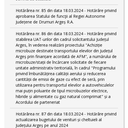
Hotărârea nr. 85 din data 18.03.2024 - Hotărâre privind
aprobarea Statului de funcţii al Regiei Autonome
Județene de Drumuri Argeș R.A.
Hotărârea nr. 86 din data 18.03.2024 - Hotărâre privind
stabilirea UAT-urilor din cadrul solicitantului Județul
Arges, în vederea realizării proiectului "Achiziție
microbuze destinate transportului elevilor din Județul
Argeș prin finanțare acordată de AFM", a numărului de
microbuze/stații de încărcare solicitate de fiecare
unitate administrativ teritorială, în cadrul "Programului
privind îmbunătățirea calității aerului și reducerea
cantității de emisii de gaze cu efect de seră, prin
utilizarea pentru transportul elevilor a autovehiculelor
mai puțin poluante de tipul microbuzelor electrice,
hibride și alimentate cu gaz natural comprimat" și a
Acordului de parteneriat
Hotărârea nr. 87 din data 18.03.2024 - Hotărâre privind
actualizarea bugetului de venituri și cheltuieli al
Județului Argeș pe anul 2024