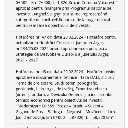
0+582 - Km 2+408, L=1,826 Km, în Comuna Vulturești''
aprobat pentru finanțare prin Programul național de
investiții „Anghel Saligny" și a sumei reprezentând
categoriile de cheltuieli finanțate de la bugetul local
pentru realizarea obiectivului de investiții
Hotărârea nr. 47 din data 20.02.2024 - Hotărâre pentru
actualizarea Hotărârii Consiliului Județean Argeș
nr.234/25.08.2022 privind aprobarea de principiu a
Strategiei de Dezvoltare Durabilă a Județului Argeș
2021 - 2027
Hotărârea nr. 48 din data 20.02.2024 - Hotărâre privind
aprobarea documentației tehnice - faza DALI, inclusiv
Tema de proiectare, Studii teren (topografic,
geotehnic, hidrologic, de trafic), Expertiza tehnica
(drum și poduri), a Devizului General și a indicatorilor
tehnico-economici pentru obiectivul de investiții:
"Modernizare DJ 659: Pitești – Bradu – Suseni –
Gliganu de Sus – Bârlogu – Negrași – Mozăceni – Lim.
Jud. Dâmboviţa, km 0+000 – 58+320, L = 58,320 km"