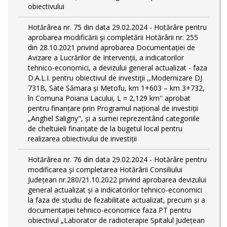
obiectivului
Hotărârea nr. 75 din data 29.02.2024 - Hotărâre pentru
aprobarea modificării şi completării Hotărârii nr. 255
din 28.10.2021 privind aprobarea Documentației de
Avizare a Lucrărilor de Intervenții, a indicatorilor
tehnico-economici, a devizului general actualizat - faza
D.A.L.I. pentru obiectivul de investiţii ,,Modernizare DJ
731B, Sate Sămara și Metofu, km 1+603 – km 3+732,
în Comuna Poiana Lacului, L = 2,129 km'' aprobat
pentru finanțare prin Programul național de investiții
„Anghel Saligny", și a sumei reprezentând categoriile
de cheltuieli finanțate de la bugetul local pentru
realizarea obiectivului de investiții
Hotărârea nr. 76 din data 29.02.2024 - Hotărâre pentru
modificarea și completarea Hotărârii Consiliului
Județean nr.280/21.10.2022 privind aprobarea devizului
general actualizat și a indicatorilor tehnico-economici
la faza de studiu de fezabilitate actualizat, precum și a
documentației tehnico-economice faza PT pentru
obiectivul „Laborator de radioterapie Spitalul Județean