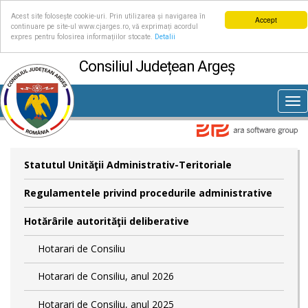
Acest site folosește cookie-uri. Prin utilizarea și navigarea în
Accept
continuare pe site-ul www.cjarges.ro, vă exprimați acordul
expres pentru folosirea informațiilor stocate.
Detalii
Consiliul Județean Argeș
Tog
nav
Statutul Unităţii Administrativ-Teritoriale
Regulamentele privind procedurile administrative
Hotărârile autorităţii deliberative
Hotarari de Consiliu
Hotarari de Consiliu, anul 2026
Hotarari de Consiliu, anul 2025