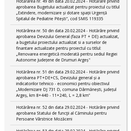
Hotărârea nr. 49 din data 20.02.2024 - Hotărâre privind
aprobarea Bugetului actualizat pentru proiectul cu titlul
„Extindere, modernizare și dotare spații Urgență
Spitalul de Pediatrie Pitești", cod SMIS 119335
Hotărârea nr. 50 din data 20.02.2024 - Hotărâre privind
aprobarea Devizului General (faza PT + DE) actualizat,
a bugetului proiectului actualizat si a surselor de
finantare actualizate pentru proiectul cu titlul:
„Renovarea energetică moderată pentru sediul Regiei
Autonome Județene de Drumuri Argeș"
Hotărârea nr. 51 din data 29.02.2024 - Hotărâre privind
aprobarea PT+DE+CS, Devizului general și a
indicatorilor tehnico - economici pentru obiectivul
„Modernizare DJ 731 D, comuna Dârmănești, județul
Argeș, km 8+440 - 11+240, L = 2,8 km”
Hotărârea nr. 52 din data 29.02.2024 - Hotărâre privind
aprobarea Statului de funcţii al Căminului pentru
Persoane Vârstnice Mozăceni
Hotărârea nr. 53 din data 29.02.2024 - Hotărâre privind