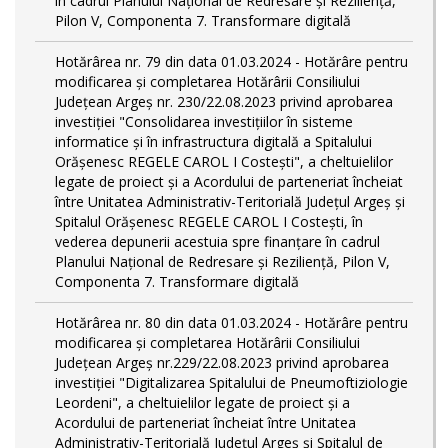
în cadrul Planului Național de Redresare și Reziliență,
Pilon V, Componenta 7. Transformare digitală
Hotărârea nr. 79 din data 01.03.2024 - Hotărâre pentru
modificarea și completarea Hotărârii Consiliului
Județean Argeș nr. 230/22.08.2023 privind aprobarea
investiției "Consolidarea investițiilor în sisteme
informatice și în infrastructura digitală a Spitalului
Orășenesc REGELE CAROL I Costești", a cheltuielilor
legate de proiect și a Acordului de parteneriat încheiat
între Unitatea Administrativ-Teritorială Județul Argeș și
Spitalul Orășenesc REGELE CAROL I Costești, în
vederea depunerii acestuia spre finanțare în cadrul
Planului Național de Redresare și Reziliență, Pilon V,
Componenta 7. Transformare digitală
Hotărârea nr. 80 din data 01.03.2024 - Hotărâre pentru
modificarea și completarea Hotărârii Consiliului
Județean Argeș nr.229/22.08.2023 privind aprobarea
investiției "Digitalizarea Spitalului de Pneumoftiziologie
Leordeni", a cheltuielilor legate de proiect și a
Acordului de parteneriat încheiat între Unitatea
Administrativ-Teritorială Județul Argeș și Spitalul de