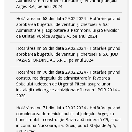
Administrare a Domeniului Public și Privat al Județului
Argeș R.A., pe anul 2024
Hotărârea nr. 68 din data 29.02.2024 - Hotărâre privind
aprobarea bugetului de venituri și cheltuieli al S.C.
Administrare și Exploatare a Patrimoniului și Serviciilor
de Utilități Publice Argeș S.A., pe anul 2024
Hotărârea nr. 69 din data 29.02.2024 - Hotărâre privind
aprobarea bugetului de venituri și cheltuieli al S.C. JUD
PAZĂ ȘI ORDINE AG S.R.L., pe anul 2024
Hotărârea nr. 70 din data 29.02.2024 - Hotărâre privind
constituirea dreptului de administrare în favoarea
Spitalului Județean de Urgență Pitești asupra unor
instalații radiologice achiziționate în cadrul POR 2014 –
2020
Hotărârea nr. 71 din data 29.02.2024 - Hotărâre privind
completarea domeniului public al Judeţului Argeş cu
bunul imobil - construcție Bazin apă minerală C9, situat
în comuna Nucșoara, sat Gruiu, punct Stația de Apă,
jud. Argeș