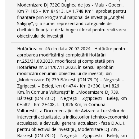
Modernizare DJ 732C Bughea de Jos - Malu - Godeni,
Km 7+165 – Km 8+913, L= 1,748 Km", aprobat pentru
finanțare prin Programul național de investiții „Anghel
Saligny", și a sumei reprezentând categoriile de
cheltuieli finanțate de la bugetul local pentru realizarea
obiectivului de investiții
Hotărârea nr. 46 din data 20.02.2024 - Hotărâre pentru
aprobarea modificării şi completării Hotărârii
nr.253/31.08.2023, modificată și completată prin
Hotărârea nr. 311/07.11.2023, în sensul aprobării
modificării denumirii obiectivului de investiții din
„Modernizare DJ 739 Bârzeşti (DN 73 D) – Negrești –
Zgripcești – Beleți, km 0+474 - Km 2+300, L=1,826
Km, în Comuna Vulturești" în ,,Modernizare DJ 739,
Bârzeşti (DN 73 D) – Negrești – Zgripcești – Beleți, km
0+582 - Km 2+408, L=1,826 Km, în Comuna
Vulturești'', a Documentației de Avizare a Lucrărilor de
Intervenții actualizate, a indicatorilor tehnico-economici
actualizati, a devizului general actualizat - faza D.A.L.I.
pentru obiectivul de investiţii ,,Modernizare DJ 739,
Bârzeşti (DN 73 D) – Negrești – Zgripcești – Beleți, km