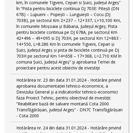
km, în comunele Tigveni, Cepari si Șuici, județul Argeș”
în “Pista pentru biciclete continua DJ 703E: Pitești (DN
67B) – Lupueni – Popești – Lunguiești – Cocu (DJ
703B), pe sectorul Km 2+237 – 12+337, L=10,100 Km,
în comunele Moșoaia și Băbana, Județul Argeș; Pista
pentru biciclete continua pe DJ 678A, pe sectorul Km
42+496 – 49+095 si DJ 703H, pe sectorul Km 12+863 -
14+550, L=8.286 Km în comunele Tigveni, Cepari și
Șuici, Județul Argeș și pista de biciclete continuă pe DJ
703H pe sectorul Km 14+658 – 17+368, L=2.710 KM în
comuna Șuici, Județul Argeș” şi aprobarea Temei de
proiectare pentru acest obiectiv de investiţii
Hotărârea nr. 23 din data 31.01.2024 - Hotărâre privind
aprobarea documentației tehnico-economice, a
Devizului General și a indicatorilor tehnico-economici
faza Proiect Tehnic, pentru obiectivul de investiții:
”Reabilitare bază de salvare montană Cota 2000
Transfăgărășan, județul Argeș” - DN7C Transfăgărășan
- Cota 2000
Hotărârea nr. 24 din data 31.01.2024 - Hotărâre privind