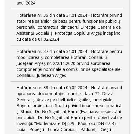
anul 2024
Hotărârea nr. 36 din data 31.01.2024 - Hotărâre privind
stabilirea salariilor de bază pentru funcționarii publici și
personalul contractual din cadrul Direcției Generale de
Asistență Socială și Protecția Copilului Argeş începând
cu data de 01.02.2024
Hotărârea nr. 37 din data 31.01.2024 - Hotărâre pentru
modificarea și completarea Hotărârii Consiliului
Județean Argeș nr. 2/2.11.2020 privind aprobarea
componenței nominale a comisiilor de specialitate ale
Consiliului Județean Argeș
Hotărârea nr. 38 din data 05.02.2024 - Hotărâre privind
aprobarea documentației tehnice - faza PT, Deviz
General și devize pe cheltuieli eligibile și neeligibile,
Bugetul proiectului, Studiu privind imunizarea climatică
și Studiul Do No Significat Harm (Evaluarea respectării
principiului Do No Significat Harm) pentru obiectivul de
investiții: "Modernizare DJ 679 : Păduroiu (DN 67 B) -
Lipia - Popești - Lunca Corbului - Pădureţi - Ciești -