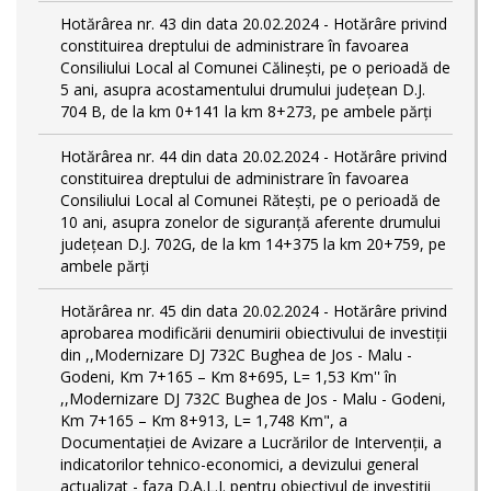
Hotărârea nr. 43 din data 20.02.2024 - Hotărâre privind
constituirea dreptului de administrare în favoarea
Consiliului Local al Comunei Călinești, pe o perioadă de
5 ani, asupra acostamentului drumului județean D.J.
704 B, de la km 0+141 la km 8+273, pe ambele părți
Hotărârea nr. 44 din data 20.02.2024 - Hotărâre privind
constituirea dreptului de administrare în favoarea
Consiliului Local al Comunei Rătești, pe o perioadă de
10 ani, asupra zonelor de siguranță aferente drumului
județean D.J. 702G, de la km 14+375 la km 20+759, pe
ambele părți
Hotărârea nr. 45 din data 20.02.2024 - Hotărâre privind
aprobarea modificării denumirii obiectivului de investiții
din ,,Modernizare DJ 732C Bughea de Jos - Malu -
Godeni, Km 7+165 – Km 8+695, L= 1,53 Km'' în
,,Modernizare DJ 732C Bughea de Jos - Malu - Godeni,
Km 7+165 – Km 8+913, L= 1,748 Km", a
Documentației de Avizare a Lucrărilor de Intervenții, a
indicatorilor tehnico-economici, a devizului general
actualizat - faza D.A.L.I. pentru obiectivul de investiţii