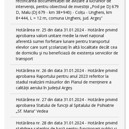
rectificarea documentației de avizare a lucrărilor de
intervenții, pentru obiectivul de investiții „Pod pe DJ 679
D, Malu (DJ 679 - km 38+940) - Colțu - Ungheni, km
8+444, L = 12 m, comuna Ungheni, jud. Argeș”
Hotărârea nr. 25 din data 31.01.2024 - Hotărâre privind
aprobarea valorii unitare medie la nivel național
aferentă sumei forfetare lunare pentru transportul
elevilor care sunt şcolarizați în altă localitate decât cea
de domiciliu şi nu beneficiază de existența serviciilor de
transport
Hotărârea nr. 26 din data 31.01.2024 - Hotărâre privind
aprobarea Raportului pentru anul 2023 referitor la
stadiul realizării măsurilor din Planul de menținere a
calității aerului în Județul Argeș
Hotărârea nr. 27 din data 31.01.2024 - Hotărâre privind
aprobarea Statului de funcţii al Spitalului de Psihiatrie
„Sf. Maria” Vedea
Hotărârea nr. 28 din data 31.01.2024 - Hotărâre privind
stabilirea salariilor de bază pentru funcționarii publici și