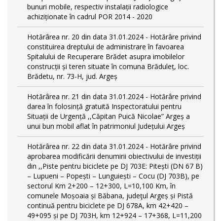
bunuri mobile, respectiv instalații radiologice
achiziționate în cadrul POR 2014 - 2020
Hotărârea nr. 20 din data 31.01.2024 - Hotărâre privind
constituirea dreptului de administrare în favoarea
Spitalului de Recuperare Brădet asupra imobilelor
construcții și teren situate în comuna Brăduleț, loc.
Brădetu, nr. 73-H, jud. Argeș
Hotărârea nr. 21 din data 31.01.2024 - Hotărâre privind
darea în folosință gratuită Inspectoratului pentru
Situații de Urgență ,,Căpitan Puică Nicolae” Argeș a
unui bun mobil aflat în patrimoniul Județului Argeș
Hotărârea nr. 22 din data 31.01.2024 - Hotărâre privind
aprobarea modificării denumirii obiectivului de investiții
din ,,Piste pentru biciclete pe DJ 703E: Pitești (DN 67 B)
– Lupueni – Popești – Lunguiești – Cocu (DJ 703B), pe
sectorul Km 2+200 – 12+300, L=10,100 Km, în
comunele Moșoaia și Băbana, judeţul Argeș și Pistă
continuă pentru biciclete pe DJ 678A, km 42+420 –
49+095 și pe DJ 703H, km 12+924 – 17+368, L=11,200