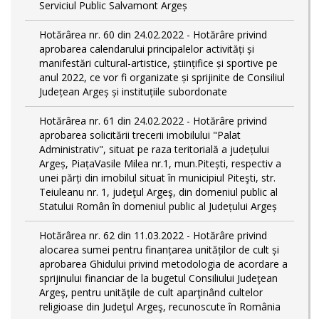
Serviciul Public Salvamont Argeș
Hotărârea nr. 60 din 24.02.2022 - Hotărâre privind
aprobarea calendarului principalelor activități și
manifestări cultural-artistice, științifice și sportive pe
anul 2022, ce vor fi organizate și sprijinite de Consiliul
Județean Argeș și instituțiile subordonate
Hotărârea nr. 61 din 24.02.2022 - Hotărâre privind
aprobarea solicitării trecerii imobilului "Palat
Administrativ", situat pe raza teritorială a județului
Argeș, PiațaVasile Milea nr.1, mun.Pitești, respectiv a
unei părți din imobilul situat în municipiul Piteşti, str.
Teiuleanu nr. 1, judeţul Argeş, din domeniul public al
Statului Român în domeniul public al Județului Argeș
Hotărârea nr. 62 din 11.03.2022 - Hotărâre privind
alocarea sumei pentru finanțarea unităților de cult și
aprobarea Ghidului privind metodologia de acordare a
sprijinului financiar de la bugetul Consiliului Judeţean
Argeş, pentru unităţile de cult aparţinând cultelor
religioase din Judeţul Argeş, recunoscute în România