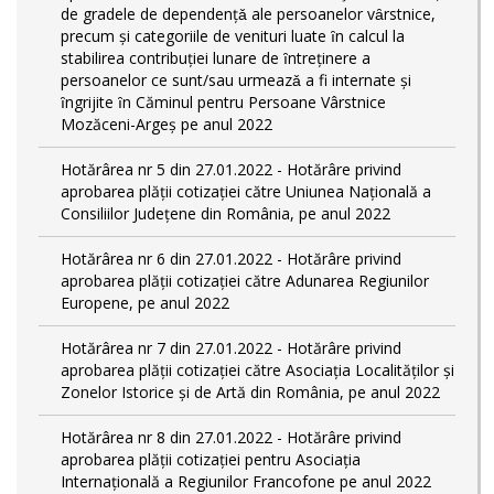
de gradele de dependențǎ ale persoanelor vȃrstnice,
precum și categoriile de venituri luate ȋn calcul la
stabilirea contribuției lunare de ȋntreținere a
persoanelor ce sunt/sau urmeazǎ a fi internate și
ȋngrijite ȋn Căminul pentru Persoane Vârstnice
Mozăceni-Argeș pe anul 2022
Hotărârea nr 5 din 27.01.2022 - Hotărâre privind
aprobarea plății cotizației către Uniunea Națională a
Consiliilor Județene din România, pe anul 2022
Hotărârea nr 6 din 27.01.2022 - Hotărâre privind
aprobarea plății cotizației către Adunarea Regiunilor
Europene, pe anul 2022
Hotărârea nr 7 din 27.01.2022 - Hotărâre privind
aprobarea plății cotizației către Asociația Localităților și
Zonelor Istorice și de Artă din România, pe anul 2022
Hotărârea nr 8 din 27.01.2022 - Hotărâre privind
aprobarea plății cotizației pentru Asociația
Internațională a Regiunilor Francofone pe anul 2022