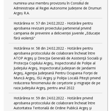
numirea unui membru provizoriu în Consiliul de
Administrație al Regiei Autonome Județene de Drumuri
Argeș R.A.
Hotărârea nr. 57 din 24.02.2022 - Hotărâre pentru
aprobarea revizuirii proiectului partenerial privind
campania de prevenire a delicvenței juvenile „Educație
fără violență"
Hotărârea nr. 58 din 24.02.2022 - Hotărâre pentru
aprobarea protocolului de colaborare încheiat între
ATOP Argeş şi Direcţia Generală de Asistenţă Socială şi
Protecţia Copilului Argeş, Inspectoratul de Poliţie al
Judeţului Argeş, Inspectoratul Judeţean de Jandarmi
Argeş, Agenţia Judeţeană Pentru Ocuparea Forţei de
Muncă Argeş, ISU Argeş şi Poliţia Locală Piteşti privind
reducerea fenomenului de cerşetorie şi migraţie de pe
raza Judeţului Argeş, pentru anul 2022
Hotărârea nr. 59 din 24.02.2022 - Hotărâre privind
aprobarea protocolului de colaborare încheiat între
Autoritatea Teritorială de Ordine Publică Argeş şi