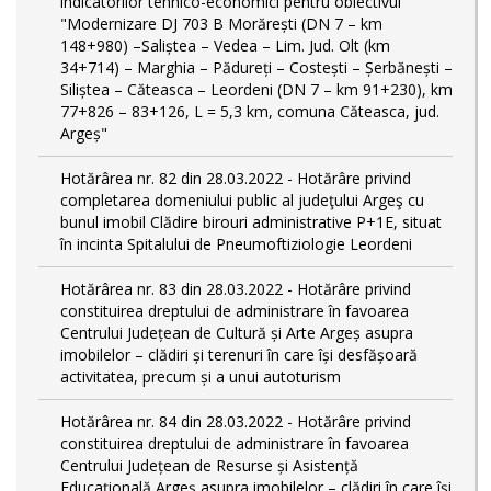
indicatorilor tehnico-economici pentru obiectivul
"Modernizare DJ 703 B Morărești (DN 7 – km
148+980) –Saliștea – Vedea – Lim. Jud. Olt (km
34+714) – Marghia – Pădureți – Costești – Șerbănești –
Siliștea – Căteasca – Leordeni (DN 7 – km 91+230), km
77+826 – 83+126, L = 5,3 km, comuna Căteasca, jud.
Argeș"
Hotărârea nr. 82 din 28.03.2022 - Hotărâre privind
completarea domeniului public al judeţului Argeş cu
bunul imobil Clădire birouri administrative P+1E, situat
în incinta Spitalului de Pneumoftiziologie Leordeni
Hotărârea nr. 83 din 28.03.2022 - Hotărâre privind
constituirea dreptului de administrare în favoarea
Centrului Județean de Cultură și Arte Argeș asupra
imobilelor – clădiri și terenuri în care își desfășoară
activitatea, precum și a unui autoturism
Hotărârea nr. 84 din 28.03.2022 - Hotărâre privind
constituirea dreptului de administrare în favoarea
Centrului Județean de Resurse și Asistență
Educațională Argeș asupra imobilelor – clădiri în care își