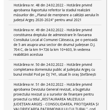
Hotărârea nr. 48 din 24.02.2022 - Hotărâre privind
aprobarea Raportului referitor la stadiul realizării
măsurilor din ,,Planul de menținere a calității aerului în
județul Argeș 2020-2024" pentru anul 2021
Hotărârea nr. 49 din 24.02.2022 - Hotărâre privind
constituirea dreptului de administrare în favoarea
Consiliului Local al Comunei Căteasca, pe o perioadă
de 5 ani asupra unui sector din drumul județean D.J.
704 C, de la km 9+726 la km 10+603, în vederea
reabilitării acestuia
Hotărârea nr. 50 din 24.02.2022 - Hotărâre privind
completarea domeniului public al Judeţului Argeş cu
bunul imobil Pod pe DJ 741, situat în oraș Ștefănești
Hotărârea nr. 51 din 24.02.2022 - Hotărâre privind
aprobarea Devizului General revizuit, a bugetului
proiectului revizuit și a surselor de finanțare pentru
proiectul cu titlul „RESTAURAREA MUZEULUI
JUDEȚEAN ARGEȘ - CONSOLIDAREA, PROTEJAREA ȘI
VALORIFICAREA PATRIMONIULUI CULTURAL", cod