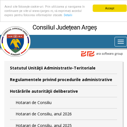
Acest site folosește cookie-uri. Prin utilizarea și navigarea în
Accept
continuare pe site-ul www.cjarges.ro, vă exprimați acordul
expres pentru folosirea informațiilor stocate.
Detalii
Consiliul Județean Argeș
Tog
nav
Statutul Unităţii Administrativ-Teritoriale
Regulamentele privind procedurile administrative
Hotărârile autorităţii deliberative
Hotarari de Consiliu
Hotarari de Consiliu, anul 2026
Hotarari de Consiliu, anul 2025