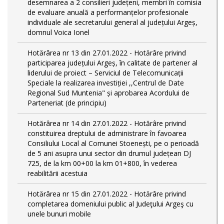
desemnarea a 2 consilieri județeni, membri în comisia
de evaluare anuală a performanțelor profesionale
individuale ale secretarului general al județului Argeș,
domnul Voica Ionel
Hotărârea nr 13 din 27.01.2022 - Hotărâre privind
participarea județului Argeș, în calitate de partener al
liderului de proiect – Serviciul de Telecomunicații
Speciale la realizarea investiției ,,Centrul de Date
Regional Sud Muntenia" și aprobarea Acordului de
Parteneriat (de principiu)
Hotărârea nr 14 din 27.01.2022 - Hotărâre privind
constituirea dreptului de administrare în favoarea
Consiliului Local al Comunei Stoenești, pe o perioadă
de 5 ani asupra unui sector din drumul județean DJ
725, de la km 00+00 la km 01+800, în vederea
reabilitării acestuia
Hotărârea nr 15 din 27.01.2022 - Hotărâre privind
completarea domeniului public al Judeţului Argeş cu
unele bunuri mobile