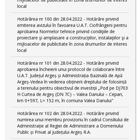
local
Hotărârea nr 100 din 28.04.2022 - Hotărâre privind
emiterea avizului în favoarea U.A.T. Ciofrângeni pentru
aprobarea Normelor tehnice privind condiţiile de
proiectare şi amplasare a construcţiilor, instalaţiilor şi a
mijloacelor de publicitate în zona drumurilor de interes
local
Hotărârea nr 101 din 28.04.2022 - Hotărâre privind
aprobarea încheierii unui protocol de colaborare între
U.A.T. Județul Argeș și Administrația Bazinală de Apă
Argeș-Vedea în vederea obținerii dreptului de folosință
a terenului pentru obiectivul de investiții „Pod pe DJ703
H Curtea de Argeş (DN 7C) – Valea Danului – Cepari,
km 0+597, L= 152 m, în comuna Valea Danului"
Hotărârea nr 102 din 28.04.2022 - Hotărâre privind
numirea unui membru provizoriu în cadrul Consiliului de
Administrație al Regiei de Administrare a Domeniului
Public și Privat al Județului Argeș R.A.