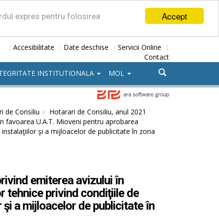
Accept
ordul expres pentru folosirea
Accesibilitate
Date deschise
Servicii Online
|
|
|
|
Contact
TEGRITATE INSTITUTIONALA
MOL
i de Consiliu
Hotarari de Consiliu, anul 2021
 în favoarea U.A.T. Mioveni pentru aprobarea
nstalaţiilor şi a mijloacelor de publicitate în zona
ivind emiterea avizului în
tehnice privind condiţiile de
 şi a mijloacelor de publicitate în