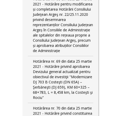
2021 - Hotărâre pentru modificarea
și completarea Hotărârii Consiliului
Judeţean Argeş nr. 22/25.11.2020
privind desemnarea
reprezentanților Consiliului Județean
Argeș în Consiliile de Administrație
ale spitalelor din rețeaua proprie a
Consiliului Județean Argeș, precum
și aprobarea atribuțiilor Consiliilor
de Administrație
Hotărârea nr. 69 din data 25 martie
2021 - Hotărâre privind aprobarea
Devizului general actualizat pentru
obiectivul de investiţii "Modernizare
DJ 703 B Costeşti (DN 65A) –
Şerbăneşti (DJ 659), KM 60+325 –
68+783, L = 8,458 km, la Costeşti şi
Rociu"
Hotărârea nr. 70 din data 25 martie
2021 - Hotărâre privind constituirea