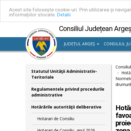
Acest site folosește cookie-uri. Prin utilizarea și navig
informațiilor stocate.
Detalii
Consiliul Județean Arge
JUDEȚUL ARGEȘ
CONSILIUL J
Consiliu
Statutul Unităţii Administrativ-
Hotăr
Teritoriale
Normelor
drumuril
Regulamentele privind procedurile
administrative
Hotăr
Hotărârile autorităţii deliberative
favoa
Hotarari de Consiliu
proie
zona 
Hotarari de Consiliu, anul 2026