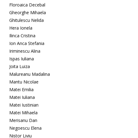
Floroaica Decebal
Gheorghe Mihaela
Ghitulescu Nelida
Hera Ionela
Ilinca Cristina
Ion Anca Stefania
Iriminescu Alina
Ispas Iuliana
Joita Luiza
Malureanu Madalina
Mantu Nicolae
Matei Emilia
Matei Iuliana
Matei Iustinian
Matei Mihaela
Merisanu Dan
Negoescu Elena
Nistor Liviu