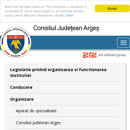
Acest site folosește cookie-uri. Prin utilizarea și navigarea în
Accept
continuare pe site-ul www.cjarges.ro, vă exprimați acordul
expres pentru folosirea informațiilor stocate.
Detalii
Consiliul Județean Argeș
Tog
nav
Legislatie privind organizarea si functionarea
institutiei
Conducere
Organizare
Aparat de specialitate
Consiliul Judetean Arges