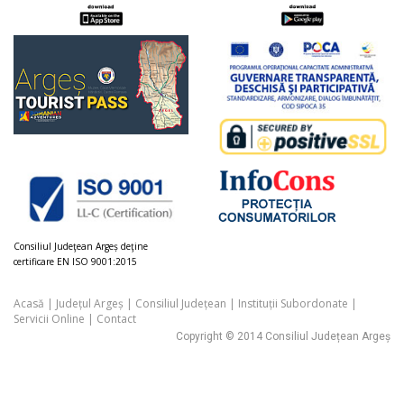
Consiliul Judeţean Argeș deţine
certificare EN ISO 9001:2015
Acasă
|
Județul Argeș
|
Consiliul Județean
|
Instituții Subordonate
|
Servicii Online
|
Contact
Copyright © 2014 Consiliul Județean Argeș