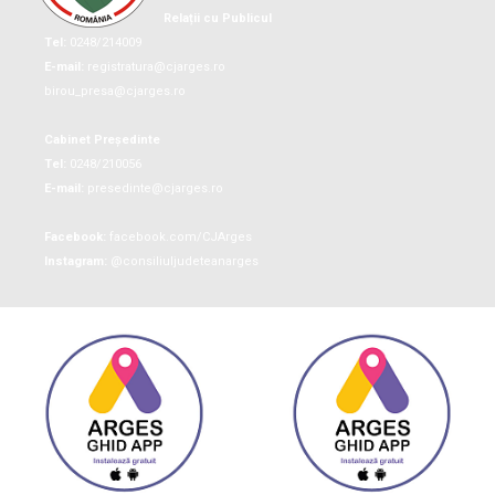
Relații cu Publicul
Tel:
0248/214009
E-mail:
registratura@cjarges.ro
birou_presa@cjarges.ro
Cabinet Președinte
Tel:
0248/210056
E-mail:
presedinte@cjarges.ro
Facebook:
facebook.com/CJArges
Instagram:
@consiliuljudeteanarges