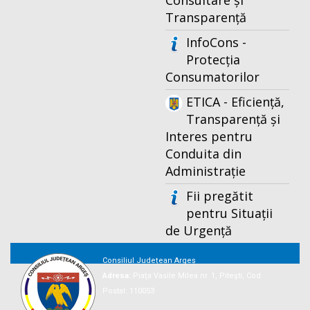
Consultare și
Transparență
InfoCons -
Protecția
Consumatorilor
ETICA - Eficiență,
Transparență și
Interes pentru
Conduita din
Administrație
Fii pregătit
pentru Situații
de Urgență
Consiliul Județean Argeș
Adresa:
Piaţa Vasile Milea nr. 1, Piteşti, Cod
Postal: 110053