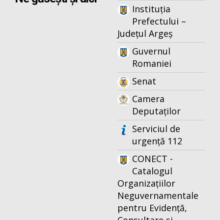
Instituția
Prefectului –
Județul Argeș
Guvernul
Romaniei
Senat
Camera
Deputaților
Serviciul de
urgență 112
CONECT -
Catalogul
Organizațiilor
Neguvernamentale
pentru Evidență,