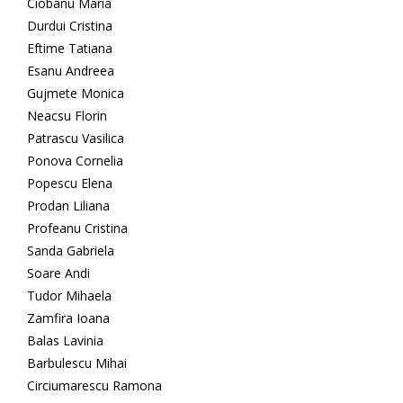
Ciobanu Maria
Durdui Cristina
Eftime Tatiana
Esanu Andreea
Gujmete Monica
Neacsu Florin
Patrascu Vasilica
Ponova Cornelia
Popescu Elena
Prodan Liliana
Profeanu Cristina
Sanda Gabriela
Soare Andi
Tudor Mihaela
Zamfira Ioana
Balas Lavinia
Barbulescu Mihai
Circiumarescu Ramona