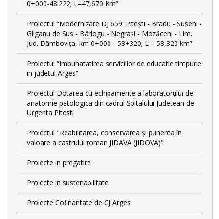
0+000-48.222; L=47,670 Km”
Proiectul “Modernizare DJ 659: Pitești - Bradu - Suseni -
Gliganu de Sus - Bârlogu - Negrași - Mozăceni - Lim.
Jud. Dâmbovița, km 0+000 - 58+320; L = 58,320 km”
Proiectul “Imbunatatirea serviciilor de educatie timpurie
in judetul Arges”
Proiectul Dotarea cu echipamente a laboratorului de
anatomie patologica din cadrul Spitalului Judetean de
Urgenta Pitesti
Proiectul "Reabilitarea, conservarea și punerea în
valoare a castrului roman JIDAVA (JIDOVA)"
Proiecte in pregatire
Proiecte in sustenabilitate
Proiecte Cofinantate de CJ Arges