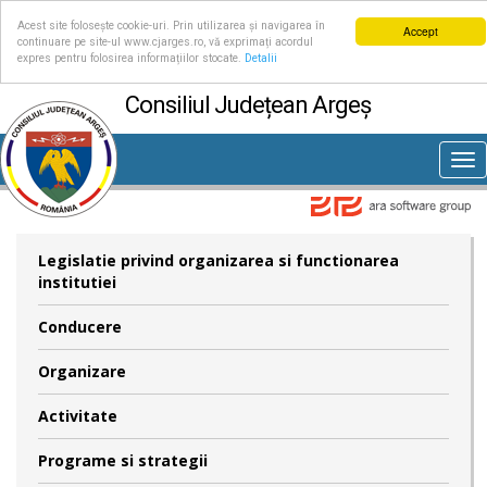
Acest site folosește cookie-uri. Prin utilizarea și navigarea în
Accept
continuare pe site-ul www.cjarges.ro, vă exprimați acordul
expres pentru folosirea informațiilor stocate.
Detalii
Consiliul Județean Argeș
Tog
nav
Legislatie privind organizarea si functionarea
institutiei
Conducere
Organizare
Activitate
Programe si strategii