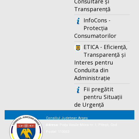
Consultare și
Transparență
InfoCons -
Protecția
Consumatorilor
ETICA - Eficiență,
Transparență și
Interes pentru
Conduita din
Administrație
Fii pregătit
pentru Situații
de Urgență
Consiliul Județean Argeș
Adresa:
Piaţa Vasile Milea nr. 1, Piteşti, Cod
Postal: 110053