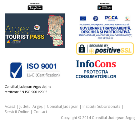
Consiliul Judeţean Argeș deţine
certificare EN ISO 9001:2015
Acasă
|
Județul Argeș
|
Consiliul Județean
|
Instituții Subordonate
|
Servicii Online
|
Contact
Copyright © 2014 Consiliul Județean Argeș