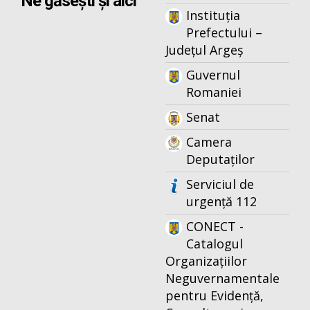
Ne găsești și aici
Instituția
Prefectului –
Județul Argeș
Guvernul
Romaniei
Senat
Camera
Deputaților
Serviciul de
urgență 112
CONECT -
Catalogul
Organizațiilor
Neguvernamentale
pentru Evidență,