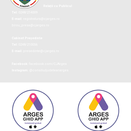
Relații cu Publicul
Tel:
0248/214009
E-mail:
registratura@cjarges.ro
birou_presa@cjarges.ro
Cabinet Președinte
Tel:
0248/210056
E-mail:
presedinte@cjarges.ro
Facebook:
facebook.com/CJArges
Instagram:
@consiliuljudeteanarges