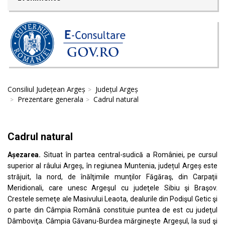
Consiliul Județean Argeș
Județul Argeș
Prezentare generala
Cadrul natural
Cadrul natural
Așezarea.
Situat în partea central-sudică a României, pe cursul
superior al râului Argeș, în regiunea Muntenia, județul Argeș este
străjuit, la nord, de înălţimile munţilor Făgăraş, din Carpaţii
Meridionali, care unesc Argeşul cu judeţele Sibiu şi Braşov.
Crestele semeţe ale Masivului Leaota, dealurile din Podişul Getic şi
o parte din Câmpia Română constituie puntea de est cu judeţul
Dâmboviţa. Câmpia Găvanu-Burdea mărgineşte Argeșul, la sud şi