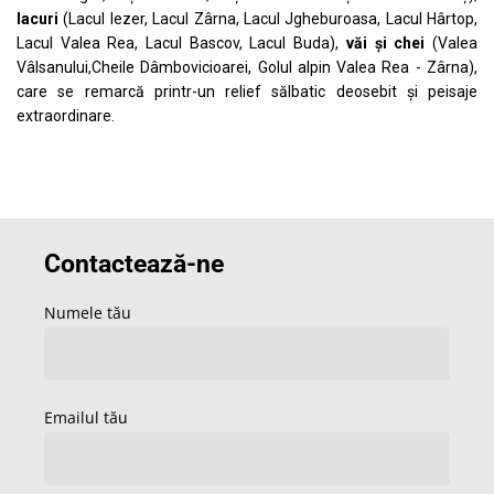
lacuri
(Lacul Iezer, Lacul Zârna, Lacul Jgheburoasa, Lacul Hârtop,
Lacul Valea Rea, Lacul Bascov, Lacul Buda),
văi și chei
(Valea
Vâlsanului,Cheile Dâmbovicioarei, Golul alpin Valea Rea - Zârna),
care se remarcă printr-un relief sălbatic deosebit și peisaje
extraordinare.