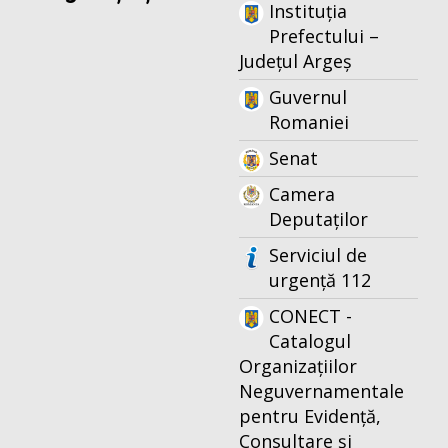
Instituția
Prefectului –
Județul Argeș
Guvernul
Romaniei
Senat
Camera
Deputaților
Serviciul de
urgență 112
CONECT -
Catalogul
Organizațiilor
Neguvernamentale
pentru Evidență,
Consultare și