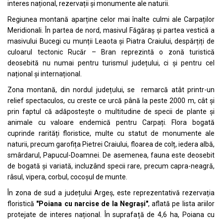
interes național, rezervații și monumente ale naturii.
Regiunea montană aparține celor mai înalte culmi ale Carpaților
Meridionali. În partea de nord, masivul Făgăraș și partea vestică a
masivului Bucegi cu munții Leaota și Piatra Craiului, despărțiți de
culoarul tectonic Rucăr – Bran reprezintă o zonă turistică
deosebită nu numai pentru turismul județului, ci și pentru cel
național și internațional.
Zona montană, din nordul județului, se remarcă atât printr-un
relief spectaculos, cu creste ce urcă până la peste 2000 m, cât și
prin faptul că adăpostește o multitudine de specii de plante și
animale cu valoare endemică pentru Carpați. Flora bogată
cuprinde rarități floristice, multe cu statut de monumente ale
naturii, precum garofița Pietrei Craiului, floarea de colț, iedera albă,
smârdarul, Papucul-Doamnei. De asemenea, fauna este deosebit
de bogată și variată, incluzând specii rare, precum capra-neagră,
râsul, vipera, corbul, cocoșul de munte.
În zona de sud a județului Argeș, este reprezentativă rezervația
floristică
"
Poiana cu narcise de la Negrași
"
, aflată pe lista ariilor
protejate de interes național. În suprafață de 4,6 ha, Poiana cu