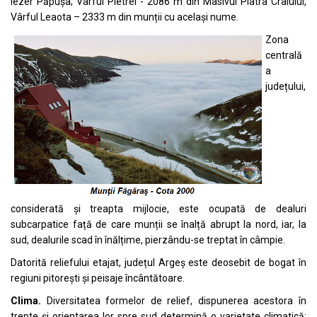
Iezer Păpușa; Vârful Pietrei - 2086 m din Masivul Piatra Craiului,
Vârful Leaota – 2333 m din munții cu același nume.
Zona
centrală
a
județului,
considerată și treapta mijlocie, este ocupată de dealuri
subcarpatice față de care munții se înalță abrupt la nord, iar, la
sud, dealurile scad în înălțime, pierzându-se treptat în câmpie.
Datorită reliefului etajat, județul Argeș este deosebit de bogat în
regiuni pitorești și peisaje încântătoare.
Clima.
Diversitatea formelor de relief, dispunerea acestora în
trepte și orientarea lor spre sud determină o varietate climatică: