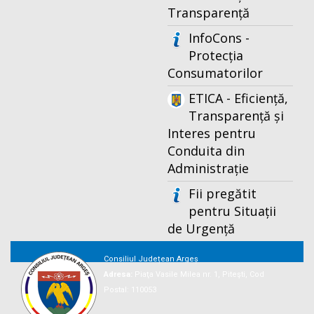
Transparență
InfoCons -
Protecția
Consumatorilor
ETICA - Eficiență,
Transparență și
Interes pentru
Conduita din
Administrație
Fii pregătit
pentru Situații
de Urgență
Consiliul Județean Argeș
Adresa:
Piaţa Vasile Milea nr. 1, Piteşti, Cod
Postal: 110053