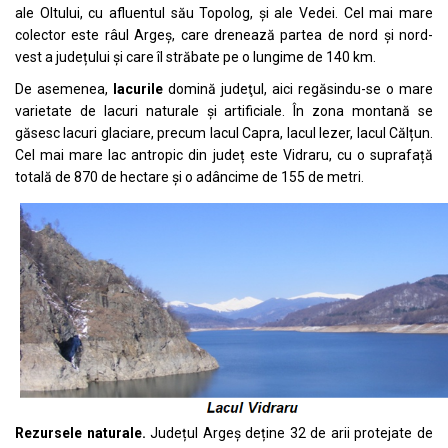
ale Oltului, cu afluentul său Topolog, și ale Vedei. Cel mai mare
colector este râul Argeș, care drenează partea de nord și nord-
vest a județului și care îl străbate pe o lungime de 140 km.
De asemenea,
lacurile
domină judeţul, aici regăsindu-se o mare
varietate de lacuri naturale și artificiale. În zona montană se
găsesc lacuri glaciare, precum lacul Capra, lacul Iezer, lacul Călțun.
Cel mai mare lac antropic din județ este Vidraru, cu o suprafață
totală de 870 de hectare și o adâncime de 155 de metri.
Rezursele naturale.
Județul Argeș deține 32 de arii protejate de