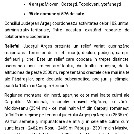
4 orașe
: Mioveni, Costești, Topoloveni, Ștefănești
95 de comune și 576 de sate
Consiliul Județean Argeș coordonează activitatea celor 102 unități
administrativ-teritoriale, între acestea existând rapoarte de
colaborare și cooperare.
Relieful.
Județul Argeș prezintă un relief variat, cuprinzând
majoritatea formelor de relief: munți, dealuri, podișuri, câmpii,
defileuri și chei. Este un relief care coboară în trepte distincte,
asemenea unui imens amfiteatru, din înaltul munților, de la
altitudinea de peste 2500 m, reprezentând crestele cele mai înalte
ale Făgărașilor, spre dealurile subcarpatice, podișuri și câmpie,
până la 160 m în Câmpia Română.
Regiunea montană, din nord, aparţine celor mai înalte culmi ale
Carpaţilor Meridionali, respectiv masivul Făgăraş, cu vârful
Moldoveanu (2544 m) - cel mai înalt vârf din Carpații românești
(aflat în întregime pe teritoriul județului Argeș) şi Negoiu (2535 m).
Vârfuri semețe și impunătoare se află și în celelalte culmi, cum
sunt: Iezer - 2462 m, Roșu - 2469 m, Păpușa - 2391 m din Masivul