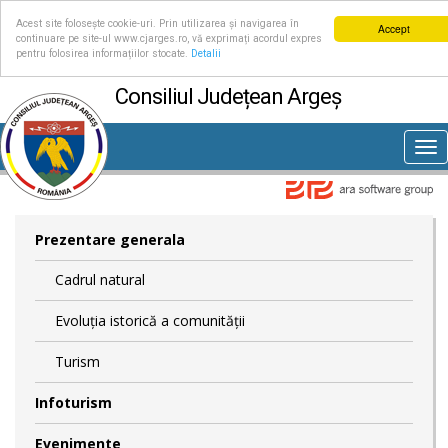
Acest site folosește cookie-uri. Prin utilizarea și navigarea în
Accept
continuare pe site-ul www.cjarges.ro, vă exprimați acordul expres
pentru folosirea informațiilor stocate.
Detalii
Consiliul Județean Argeș
Tog
nav
Prezentare generala
Cadrul natural
Evoluția istorică a comunității
Turism
Infoturism
Evenimente