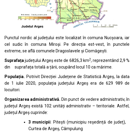
Punctul nordic al județului este localizat în comuna Nucșoara, iar
cel sudic în comuna Miroși. Pe direcția est-vest, în punctele
extreme, se află comunele Dragoslavele și Ciomăgești.
2
Suprafața
județului Argeș este de 6826,3 km
, reprezentând 2,9 %
din suprafața totală a țării, ocupând locul 10 ca mărime.
Populația.
Potrivit Direcției Județene de Statistică Argeș, la data
de 1 iulie 2020, populația județului Argeș era de 629 989 de
locuitori.
Organizarea administrativă.
Din punct de vedere administrativ, în
județul Argeș există 102 unități administrativ – teritoriale. Astfel,
județul Argeș cuprinde:
3 municipii
: Pitești (municipiu reședință de județ),
Curtea de Argeș, Câmpulung