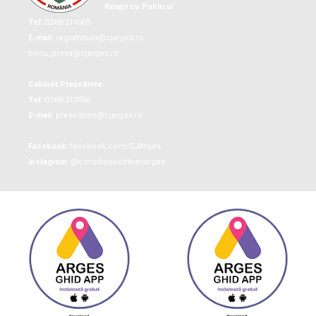
Relații cu Publicul
Tel:
0248/214009
E-mail:
registratura@cjarges.ro
birou_presa@cjarges.ro
Cabinet Președinte
Tel:
0248/210056
E-mail:
presedinte@cjarges.ro
Facebook:
facebook.com/CJArges
Instagram:
@consiliuljudeteanarges