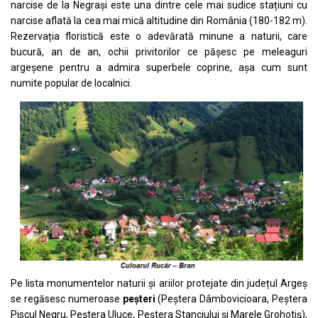
narcise de la Negrași este una dintre cele mai sudice stațiuni cu
narcise aflată la cea mai mică altitudine din România (180-182 m).
Rezervația floristică este o adevărată minune a naturii, care
bucură, an de an, ochii privitorilor ce pășesc pe meleaguri
argeșene pentru a admira superbele coprine, așa cum sunt
numite popular de localnici.
Pe lista monumentelor naturii și ariilor protejate din județul Argeș
se regăsesc numeroase
peșteri
(Peștera Dâmbovicioara, Peștera
Piscul Negru, Peștera Uluce, Peștera Stanciului și Marele Grohotiș),