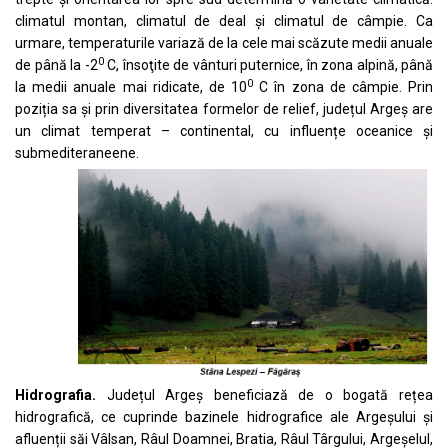
climatul montan, climatul de deal și climatul de câmpie. Ca
urmare, temperaturile variază de la cele mai scăzute medii anuale
0
de până la -2
C, însoţite de vânturi puternice, în zona alpină, până
0
la medii anuale mai ridicate, de 10
C în zona de câmpie. Prin
poziția sa și prin diversitatea formelor de relief, județul Argeș are
un climat temperat – continental, cu influențe oceanice și
submediteraneene.
Hidrografia.
Județul Argeș beneficiază de o bogată rețea
hidrografică, ce cuprinde bazinele hidrografice ale Argeșului și
afluenții săi Vâlsan, Râul Doamnei, Bratia, Râul Târgului, Argeșelul,