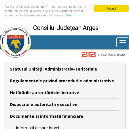
Acest site folosește cookie-uri. Prin utilizarea și navigarea în
Accept
continuare pe site-ul www.cjarges.ro, vă exprimați acordul
expres pentru folosirea informațiilor stocate.
Detalii
Consiliul Județean Argeș
Tog
nav
Statutul Unităţii Administrativ-Teritoriale
Regulamentele privind procedurile administrative
Hotărârile autorităţii deliberative
Dispozitiile autoritatii executive
Documente si informatii financiare
Informatii despre buget