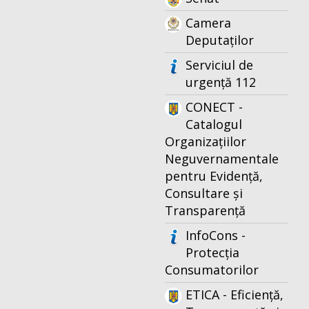
Camera
Deputaților
Serviciul de
urgență 112
CONECT -
Catalogul
Organizațiilor
Neguvernamentale
pentru Evidență,
Consultare și
Transparență
InfoCons -
Protecția
Consumatorilor
ETICA - Eficiență,