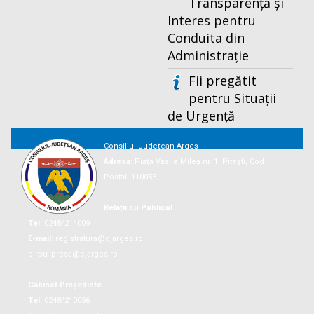
Transparență și
Interes pentru
Conduita din
Administrație
Fii pregătit
pentru Situații
de Urgență
Consiliul Județean Argeș
Adresa:
Piaţa Vasile Milea nr. 1, Piteşti, Cod
Postal: 110053
Relații cu Publicul
Tel:
0248/214009
E-mail:
registratura@cjarges.ro
birou_presa@cjarges.ro
Cabinet Președinte
Tel:
0248/210056