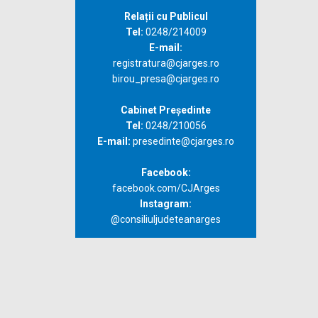
Relații cu Publicul
Tel:
0248/214009
E-mail:
registratura@cjarges.ro
birou_presa@cjarges.ro
Cabinet Președinte
Tel:
0248/210056
E-mail:
presedinte@cjarges.ro
Facebook:
facebook.com/CJArges
Instagram:
@consiliuljudeteanarges