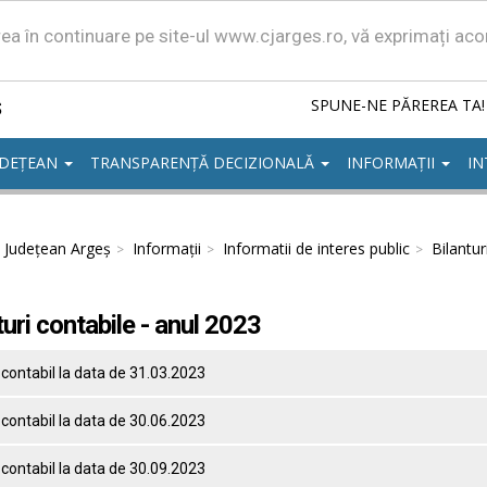
area în continuare pe site-ul www.cjarges.ro, vă exprimați ac
ș
SPUNE-NE PĂREREA TA!
UDEȚEAN
TRANSPARENȚĂ DECIZIONALĂ
INFORMAȚII
IN
l Județean Argeș
Informații
Informatii de interes public
Bilantur
turi contabile - anul 2023
 contabil la data de 31.03.2023
 contabil la data de 30.06.2023
 contabil la data de 30.09.2023