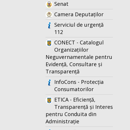
Senat
Camera Deputaților
Serviciul de urgență
112
CONECT - Catalogul
Organizațiilor
Neguvernamentale pentru
Evidență, Consultare și
Transparență
InfoCons - Protecția
Consumatorilor
ETICA - Eficiență,
Transparență și Interes
pentru Conduita din
Administrație