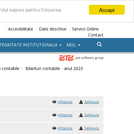
Accept
ordul expres pentru folosirea
Accesibilitate
Date deschise
Servicii Online
|
|
|
|
Contact
TEGRITATE INSTITUTIONALA
MOL
i contabile
Bilanturi contabile - anul 2023
Afiseaza
Salveaza
Afiseaza
Salveaza
Afiseaza
Salveaza