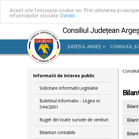
Acest site folosește cookie-uri. Prin utilizarea și navig
informațiilor stocate.
Detalii
Consiliul Județean Arge
JUDEȚUL ARGEȘ
CONSILIUL J
Consiliu
Informatii de interes public
Solicitare informatii.Legislatie
Bilan
Buletinul informativ - Legea nr.
544/2001
Bilant
Buget din toate sursele de venituri
Bilant
Bilanturi contabile
Bilant