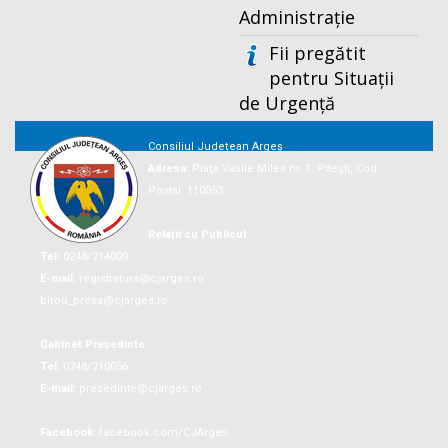
Administrație
Fii pregătit
pentru Situații
de Urgență
Consiliul Județean Argeș
Adresa:
Piaţa Vasile Milea nr. 1, Piteşti, Cod
Postal: 110053
Relații cu Publicul
Tel:
0248/214009
E-mail:
registratura@cjarges.ro
birou_presa@cjarges.ro
Cabinet Președinte
Tel:
0248/210056
E-mail:
presedinte@cjarges.ro
Facebook:
facebook.com/CJArges