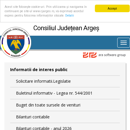
Acest site folosește cookie-uri. Prin utilizarea și navigarea în
Accept
continuare pe site-ul www.cjarges.ro, vă exprimați acordul
expres pentru folosirea informațiilor stocate.
Detalii
Consiliul Județean Argeș
Tog
nav
Informatii de interes public
Solicitare informatii.Legislatie
Buletinul informativ - Legea nr. 544/2001
Buget din toate sursele de venituri
Bilanturi contabile
Bilanturi contabile - anul 2026