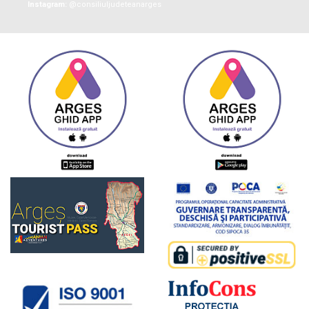
Instagram:
@consiliuljudeteanarges