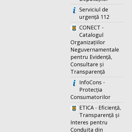
Serviciul de
urgență 112
CONECT -
Catalogul
Organizațiilor
Neguvernamentale
pentru Evidență,
Consultare și
Transparență
InfoCons -
Protecția
Consumatorilor
ETICA - Eficiență,
Transparență și
Interes pentru
Conduita din