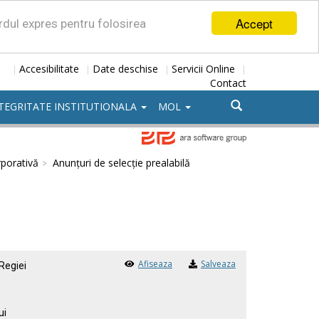
Accept
ordul expres pentru folosirea
Accesibilitate
Date deschise
Servicii Online
|
|
|
|
Contact
TEGRITATE INSTITUTIONALA
MOL
porativă
Anunțuri de selecție prealabilă
Afiseaza
Salveaza
 Regiei
ui