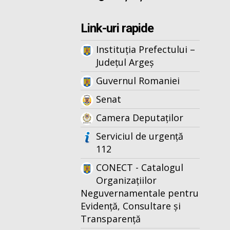
Link-uri rapide
Instituția Prefectului –
Județul Argeș
Guvernul Romaniei
Senat
Camera Deputaților
Serviciul de urgență
112
CONECT - Catalogul
Organizațiilor
Neguvernamentale pentru
Evidență, Consultare și
Transparență