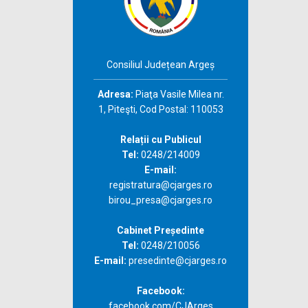
Consiliul Județean Argeș
Adresa:
Piaţa Vasile Milea nr.
1, Piteşti, Cod Postal: 110053
Relații cu Publicul
Tel:
0248/214009
E-mail:
registratura@cjarges.ro
birou_presa@cjarges.ro
Cabinet Președinte
Tel:
0248/210056
E-mail:
presedinte@cjarges.ro
Facebook:
facebook.com/CJArges