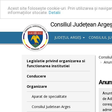
Acest site folosește cookie-uri. Prin utilizarea și navig
informațiilor stocate.
Detalii
Consiliul Județean Arge
JUDEȚUL ARGEȘ
CONSILIUL J
Consiliu
Legislatie privind organizarea si
Anunț
functionarea institutiei
Conducere
Anunț
Organizare
Anunt 
Aparat de specialitate
de Adm
coresp
Consiliul Judetean Arges
admini