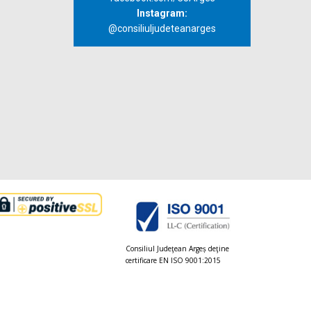
Instagram:
@consiliuljudeteanarges
Consiliul Judeţean Argeș deţine
certificare EN ISO 9001:2015