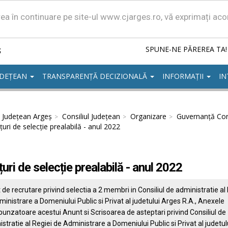
area în continuare pe site-ul www.cjarges.ro, vă exprimați ac
ș
SPUNE-NE PĂREREA TA!
UDEȚEAN
TRANSPARENȚĂ DECIZIONALĂ
INFORMAȚII
IN
l Județean Argeș
Consiliul Județean
Organizare
Guvernanță Cor
uri de selecție prealabilă - anul 2022
uri de selecție prealabilă - anul 2022
de recrutare privind selectia a 2 membri in Consiliul de administratie al
inistrare a Domeniului Public si Privat al judetului Arges R.A., Anexele
unzatoare acestui Anunt si Scrisoarea de asteptari privind Consiliul de
stratie al Regiei de Administrare a Domeniului Public si Privat al judetul