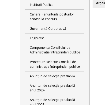
Arges
Instituții Publice
Cariera - anunturile posturilor
scoase la concurs
Guvernanță Corporativă
Legislație
Componența Consiliului de
Administrație întreprinderi publice
Procedură selecție Consiliul de
administrație întreprinderi publice
Anunțuri de selecție prealabilă
Anunțuri de selecție prealabilă -
anul 2024
Anunțuri de selecție prealabilă -
anul 2023