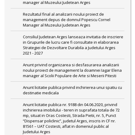
manager al Muzeului Judetean Arges
Rezultatul final al analizarii noului proiect de
management depus de domnul Popescu Cornel
Manager al Muzeului Judetean Arges
Consiliul Judetean Arges lanseaza invitatia de inscriere
in Grupurile de lucru care fi consultate in elaborarea
Strategiei de Dezvoltare Durabila a Judetului Arges
2021 - 2027
Anunt privind organizarea si desfasurarea analizarii
noului proiect de management la doamnei Iagar Elena
manager al Scolii Populare de Arte si Meserii Pitesti
Anunt licitatie publica privind inchirierea unui spatiu cu
destinatie medicala
Anunt licitatie publica nr. 9188 din 04.06.2020, privind
inchirierea imobilului - teren in suprafata totala de 72
mp, situat in Oras Costesti, Strada Pietii, nr. 5, Punct
“Dispensar policlinic”, judetul Arges, inscris in CF nr.
81561 – UAT Costesti, aflat in domeniul public al
Judetului Arges