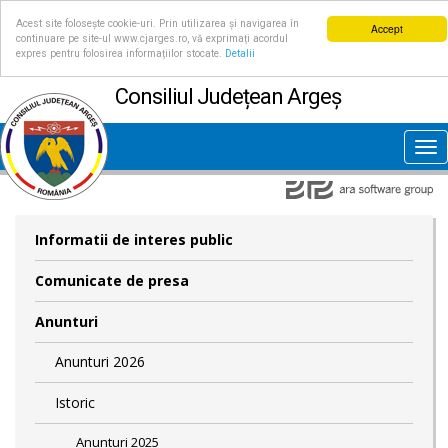
Acest site folosește cookie-uri. Prin utilizarea și navigarea în
Accept
continuare pe site-ul www.cjarges.ro, vă exprimați acordul
expres pentru folosirea informațiilor stocate.
Detalii
Consiliul Județean Argeș
Tog
nav
Informatii de interes public
Comunicate de presa
Anunturi
Anunturi 2026
Istoric
Anunturi 2025