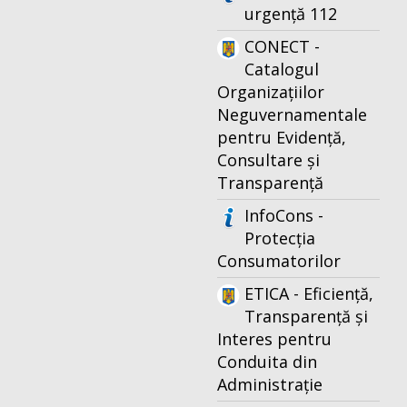
urgență 112
CONECT -
Catalogul
Organizațiilor
Neguvernamentale
pentru Evidență,
Consultare și
Transparență
InfoCons -
Protecția
Consumatorilor
ETICA - Eficiență,
Transparență și
Interes pentru
Conduita din
Administrație