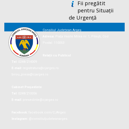
Fii pregătit
pentru Situații
de Urgență
Consiliul Județean Argeș
Adresa:
Piaţa Vasile Milea nr. 1, Piteşti, Cod
Postal: 110053
Relații cu Publicul
Tel:
0248/214009
E-mail:
registratura@cjarges.ro
birou_presa@cjarges.ro
Cabinet Președinte
Tel:
0248/210056
E-mail:
presedinte@cjarges.ro
Facebook:
facebook.com/CJArges
Instagram:
@consiliuljudeteanarges