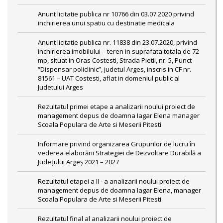
Anunt licitatie publica nr 10766 din 03.07.2020 privind
inchirierea unui spatiu cu destinatie medicala
Anunt licitatie publica nr. 11838 din 23.07.2020, privind
inchirierea imobilului – teren in suprafata totala de 72
mp, situat in Oras Costesti, Strada Pietii, nr. 5, Punct
“Dispensar policlinic”, judetul Arges, inscris in CF nr.
81561 – UAT Costesti, aflat in domeniul public al
Judetului Arges
Rezultatul primei etape a analizarii noului proiect de
management depus de doamna Iagar Elena manager
Scoala Populara de Arte si Meserii Pitesti
Informare privind organizarea Grupurilor de lucru în
vederea elaborării Strategiei de Dezvoltare Durabilă a
Județului Argeș 2021 – 2027
Rezultatul etapei a II - a analizarii noului proiect de
management depus de doamna Iagar Elena, manager
Scoala Populara de Arte si Meserii Pitesti
Rezultatul final al analizarii noului proiect de