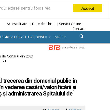
Accept
ordul expres pentru folosirea
Accesibilitate
Date deschise
Servicii Online
|
|
|
|
Contact
TEGRITATE INSTITUTIONALA
MOL
e de Consiliu din 2021
2021
 trecerea din domeniul public în
n vederea casării/valorificării și
ș și administrarea Spitalului de