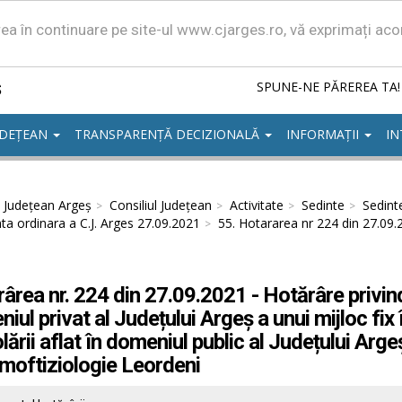
area în continuare pe site-ul www.cjarges.ro, vă exprimați ac
ș
SPUNE-NE PĂREREA TA!
UDEȚEAN
TRANSPARENȚĂ DECIZIONALĂ
INFORMAȚII
IN
l Județean Argeș
Consiliul Județean
Activitate
Sedinte
Sedint
ta ordinara a C.J. Arges 27.09.2021
55. Hotararea nr 224 din 27.09.
ârea nr. 224 din 27.09.2021 - Hotărâre privind
iul privat al Județului Argeș a unui mijloc fix î
ării aflat în domeniul public al Județului Arge
oftiziologie Leordeni