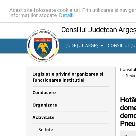
Acest site folosește cookie-uri. Prin utilizarea și navig
informațiilor stocate.
Detalii
Consiliul Județean Arge
JUDEȚUL ARGEȘ
CONSILIUL J
Consiliu
Legislatie privind organizarea si
Sedin
functionarea institutiei
Conducere
Hotăr
Organizare
domen
demol
Activitate
Pneum
Sedinte