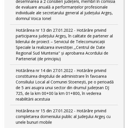
desemnarea a 2 consilieri județeni, membri în comisia
de evaluare anuală a performanțelor profesionale
individuale ale secretarului general al județului Argeș,
domnul Voica Ionel
Hotărârea nr 13 din 27.01.2022 - Hotărâre privind
participarea județului Argeș, în calitate de partener al
liderului de proiect – Serviciul de Telecomunicații
Speciale la realizarea investiției ,,Centrul de Date
Regional Sud Muntenia" și aprobarea Acordului de
Parteneriat (de principiu)
Hotărârea nr 14 din 27.01.2022 - Hotărâre privind
constituirea dreptului de administrare în favoarea
Consiliului Local al Comunei Stoenești, pe o perioadă
de 5 ani asupra unui sector din drumul județean DJ
725, de la km 00+00 la km 01+800, în vederea
reabilitării acestuia
Hotărârea nr 15 din 27.01.2022 - Hotărâre privind
completarea domeniului public al Judeţului Argeş cu
unele bunuri mobile