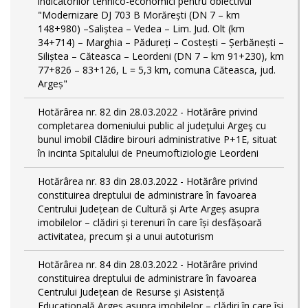
indicatorilor tehnico-economici pentru obiectivul
"Modernizare DJ 703 B Morărești (DN 7 – km
148+980) –Saliștea – Vedea – Lim. Jud. Olt (km
34+714) – Marghia – Pădureți – Costești – Șerbănești –
Siliștea – Căteasca – Leordeni (DN 7 – km 91+230), km
77+826 – 83+126, L = 5,3 km, comuna Căteasca, jud.
Argeș"
Hotărârea nr. 82 din 28.03.2022 - Hotărâre privind
completarea domeniului public al judeţului Argeş cu
bunul imobil Clădire birouri administrative P+1E, situat
în incinta Spitalului de Pneumoftiziologie Leordeni
Hotărârea nr. 83 din 28.03.2022 - Hotărâre privind
constituirea dreptului de administrare în favoarea
Centrului Județean de Cultură și Arte Argeș asupra
imobilelor – clădiri și terenuri în care își desfășoară
activitatea, precum și a unui autoturism
Hotărârea nr. 84 din 28.03.2022 - Hotărâre privind
constituirea dreptului de administrare în favoarea
Centrului Județean de Resurse și Asistență
Educațională Argeș asupra imobilelor – clădiri în care își