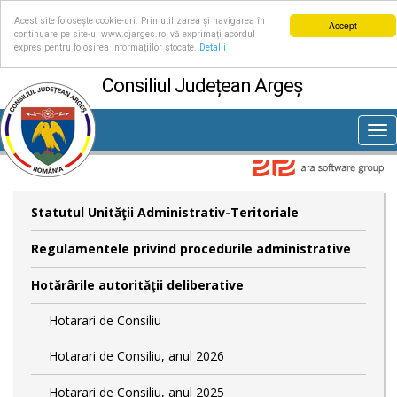
Acest site folosește cookie-uri. Prin utilizarea și navigarea în
Accept
continuare pe site-ul www.cjarges.ro, vă exprimați acordul
expres pentru folosirea informațiilor stocate.
Detalii
Consiliul Județean Argeș
Tog
nav
Statutul Unităţii Administrativ-Teritoriale
Regulamentele privind procedurile administrative
Hotărârile autorităţii deliberative
Hotarari de Consiliu
Hotarari de Consiliu, anul 2026
Hotarari de Consiliu, anul 2025