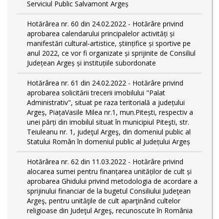
Serviciul Public Salvamont Argeș
Hotărârea nr. 60 din 24.02.2022 - Hotărâre privind
aprobarea calendarului principalelor activități și
manifestări cultural-artistice, științifice și sportive pe
anul 2022, ce vor fi organizate și sprijinite de Consiliul
Județean Argeș și instituțiile subordonate
Hotărârea nr. 61 din 24.02.2022 - Hotărâre privind
aprobarea solicitării trecerii imobilului "Palat
Administrativ", situat pe raza teritorială a județului
Argeș, PiațaVasile Milea nr.1, mun.Pitești, respectiv a
unei părți din imobilul situat în municipiul Piteşti, str.
Teiuleanu nr. 1, judeţul Argeş, din domeniul public al
Statului Român în domeniul public al Județului Argeș
Hotărârea nr. 62 din 11.03.2022 - Hotărâre privind
alocarea sumei pentru finanțarea unităților de cult și
aprobarea Ghidului privind metodologia de acordare a
sprijinului financiar de la bugetul Consiliului Judeţean
Argeş, pentru unităţile de cult aparţinând cultelor
religioase din Judeţul Argeş, recunoscute în România