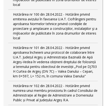
local
Hotărârea nr 100 din 28.04.2022 - Hotărâre privind
emiterea avizului în favoarea U.A.T. Ciofrângeni pentru
aprobarea Normelor tehnice privind condiţiile de
proiectare şi amplasare a construcţiilor, instalaţiilor şi a
mijloacelor de publicitate în zona drumurilor de interes
local
Hotărârea nr 101 din 28.04.2022 - Hotărâre privind
aprobarea încheierii unui protocol de colaborare între
U.A.T. Județul Argeș și Administrația Bazinală de Apă
Argeș-Vedea în vederea obținerii dreptului de folosință
a terenului pentru obiectivul de investiții „Pod pe DJ703
H Curtea de Argeş (DN 7C) – Valea Danului – Cepari,
km 0+597, L= 152 m, în comuna Valea Danului"
Hotărârea nr 102 din 28.04.2022 - Hotărâre privind
numirea unui membru provizoriu în cadrul Consiliului de
Administrație al Regiei de Administrare a Domeniului
Public și Privat al Județului Argeș R.A.