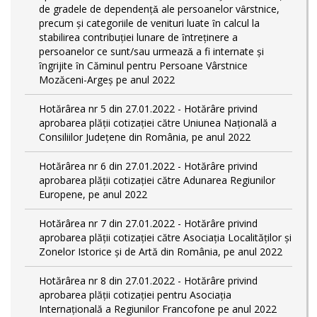
de gradele de dependențǎ ale persoanelor vȃrstnice,
precum și categoriile de venituri luate ȋn calcul la
stabilirea contribuției lunare de ȋntreținere a
persoanelor ce sunt/sau urmeazǎ a fi internate și
ȋngrijite ȋn Căminul pentru Persoane Vârstnice
Mozăceni-Argeș pe anul 2022
Hotărârea nr 5 din 27.01.2022 - Hotărâre privind
aprobarea plății cotizației către Uniunea Națională a
Consiliilor Județene din România, pe anul 2022
Hotărârea nr 6 din 27.01.2022 - Hotărâre privind
aprobarea plății cotizației către Adunarea Regiunilor
Europene, pe anul 2022
Hotărârea nr 7 din 27.01.2022 - Hotărâre privind
aprobarea plății cotizației către Asociația Localităților și
Zonelor Istorice și de Artă din România, pe anul 2022
Hotărârea nr 8 din 27.01.2022 - Hotărâre privind
aprobarea plății cotizației pentru Asociația
Internațională a Regiunilor Francofone pe anul 2022