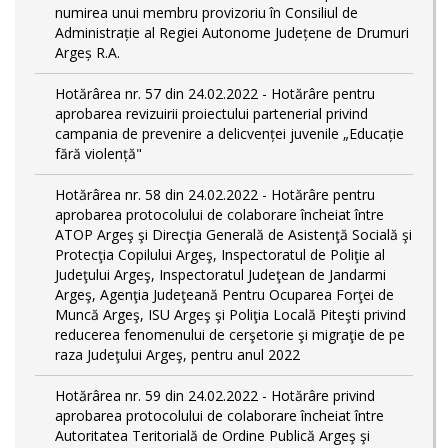
numirea unui membru provizoriu în Consiliul de
Administrație al Regiei Autonome Județene de Drumuri
Argeș R.A.
Hotărârea nr. 57 din 24.02.2022 - Hotărâre pentru
aprobarea revizuirii proiectului partenerial privind
campania de prevenire a delicvenței juvenile „Educație
fără violență"
Hotărârea nr. 58 din 24.02.2022 - Hotărâre pentru
aprobarea protocolului de colaborare încheiat între
ATOP Argeş şi Direcţia Generală de Asistenţă Socială şi
Protecţia Copilului Argeş, Inspectoratul de Poliţie al
Judeţului Argeş, Inspectoratul Judeţean de Jandarmi
Argeş, Agenţia Judeţeană Pentru Ocuparea Forţei de
Muncă Argeş, ISU Argeş şi Poliţia Locală Piteşti privind
reducerea fenomenului de cerşetorie şi migraţie de pe
raza Judeţului Argeş, pentru anul 2022
Hotărârea nr. 59 din 24.02.2022 - Hotărâre privind
aprobarea protocolului de colaborare încheiat între
Autoritatea Teritorială de Ordine Publică Argeş şi