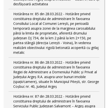
desfășoară activitatea
Hotărârea nr. 85 din 28.03.2022 - Hotărâre privind
constituirea dreptului de administrare în favoarea
Consiliului Local al Comunei Lerești, pe perioadă
temporară asupra zonei de la marginea carosabilului
până la limita de proprietate, aferentă drumului
județean DJ 734, de la km 2 până la km 2+150, pe
partea stângă (direcția Lerești - Voina), în vederea
realizării obiectivului: rigolă betonată acoperită cu grilaj
metalic
Hotărârea nr. 86 din 28.03.2022 - Hotărâre privind
constituirea dreptului de administrare în favoarea
Regiei de Administrare a Domeniului Public și Privat al
Județului Argeș R.A. asupra unor bunuri imobile
(spații/camere), situate în Municipiul Pitești, str. George
Coșbuc nr. 40, Județul Argeș
Hotărârea nr. 87 din 28.03.2022 - Hotărâre privind
constituirea dreptului de administrare în favoarea
Serviciului Public Județean Salvamont – Argeș asupra