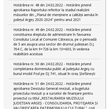
Hotărârea nr. 48 din 24.02.2022 - Hotărâre privind
aprobarea Raportului referitor la stadiul realizării
măsurilor din ,,Planul de menținere a calității aerului în
județul Argeș 2020-2024" pentru anul 2021
Hotărârea nr. 49 din 24.02.2022 - Hotărâre privind
constituirea dreptului de administrare în favoarea
Consiliului Local al Comunei Căteasca, pe o perioadă
de 5 ani asupra unui sector din drumul județean D.J.
704 C, de la km 9+726 la km 10+603, în vederea
reabilitării acestuia
Hotărârea nr. 50 din 24.02.2022 - Hotărâre privind
completarea domeniului public al Judeţului Argeş cu
bunul imobil Pod pe DJ 741, situat în oraș Ștefănești
Hotărârea nr. 51 din 24.02.2022 - Hotărâre privind
aprobarea Devizului General revizuit, a bugetului
proiectului revizuit și a surselor de finanțare pentru
proiectul cu titlul „RESTAURAREA MUZEULUI
JUDEȚEAN ARGEȘ - CONSOLIDAREA, PROTEJAREA ȘI
VALORIFICAREA PATRIMONIULUI CULTURAL", cod