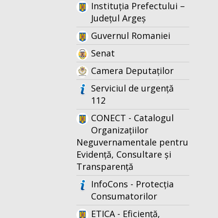
Instituția Prefectului –
Județul Argeș
Guvernul Romaniei
Senat
Camera Deputaților
Serviciul de urgență
112
CONECT - Catalogul
Organizațiilor
Neguvernamentale pentru
Evidență, Consultare și
Transparență
InfoCons - Protecția
Consumatorilor
ETICA - Eficiență,