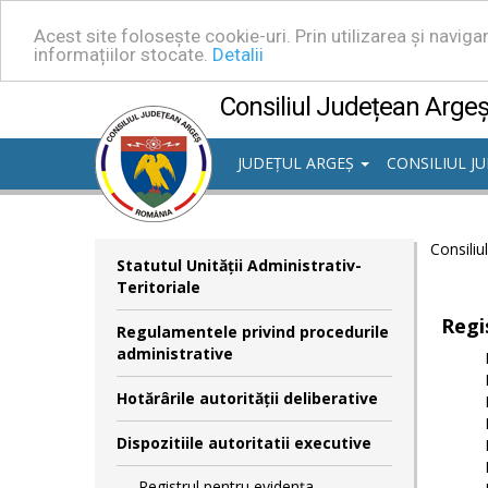
Acest site folosește cookie-uri. Prin utilizarea și navig
informațiilor stocate.
Detalii
Consiliul Județean Arge
JUDEȚUL ARGEȘ
CONSILIUL J
Consiliu
Statutul Unităţii Administrativ-
Teritoriale
Regi
Regulamentele privind procedurile
administrative
Hotărârile autorităţii deliberative
Dispozitiile autoritatii executive
Registrul pentru evidența