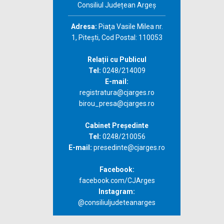
Consiliul Județean Argeș
Adresa:
Piaţa Vasile Milea nr.
1, Piteşti, Cod Postal: 110053
Relații cu Publicul
Tel:
0248/214009
E-mail:
registratura@cjarges.ro
birou_presa@cjarges.ro
Cabinet Președinte
Tel:
0248/210056
E-mail:
presedinte@cjarges.ro
Facebook:
facebook.com/CJArges
Instagram:
@consiliuljudeteanarges