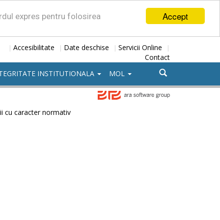
Accept
ordul expres pentru folosirea
Accesibilitate
Date deschise
Servicii Online
|
|
|
|
Contact
TEGRITATE INSTITUTIONALA
MOL
ii cu caracter normativ