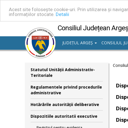
Acest site folosește cookie-uri. Prin utilizarea și navig
informațiilor stocate.
Detalii
Consiliul Județean Arge
JUDEȚUL ARGEȘ
CONSILIUL J
Consiliu
Statutul Unităţii Administrativ-
Teritoriale
Disp
Regulamentele privind procedurile
administrative
Disp
Hotărârile autorităţii deliberative
Disp
Dispozitiile autoritatii executive
Disp
Registrul pentru evidența