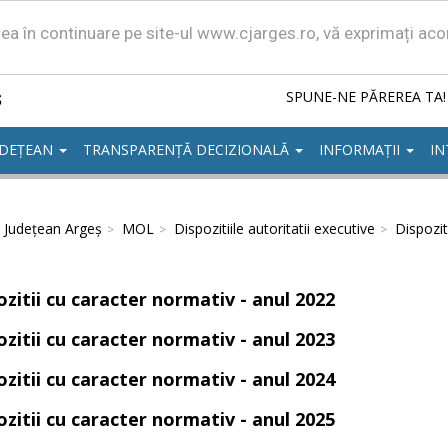
area în continuare pe site-ul www.cjarges.ro, vă exprimați ac
ș
SPUNE-NE PĂREREA TA!
UDEȚEAN
TRANSPARENȚĂ DECIZIONALĂ
INFORMAȚII
IN
l Județean Argeș
MOL
Dispozitiile autoritatii executive
Dispozit
ozitii cu caracter normativ - anul 2022
ozitii cu caracter normativ - anul 2023
ozitii cu caracter normativ - anul 2024
ozitii cu caracter normativ - anul 2025