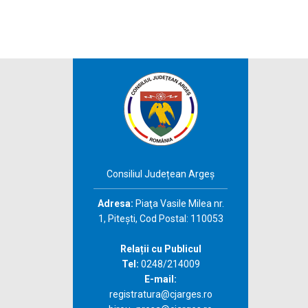
Consiliul Județean Argeș
Adresa:
Piaţa Vasile Milea nr.
1, Piteşti, Cod Postal: 110053
Relații cu Publicul
Tel:
0248/214009
E-mail:
registratura@cjarges.ro