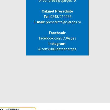
birou_presa@cjarges.ro
Cabinet Președinte
Tel:
0248/210056
E-mail:
presedinte@cjarges.ro
Facebook:
facebook.com/CJArges
Instagram:
@consiliuljudeteanarges