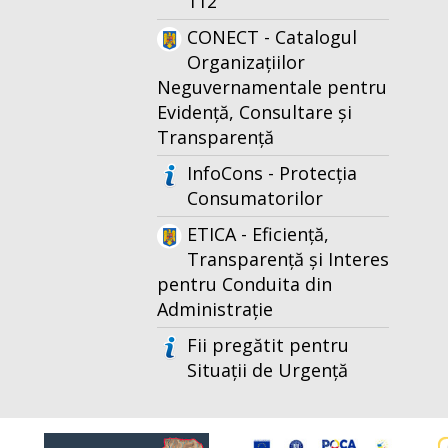
112
CONECT - Catalogul
Organizațiilor
Neguvernamentale pentru
Evidență, Consultare și
Transparență
InfoCons - Protecția
Consumatorilor
ETICA - Eficiență,
Transparență și Interes
pentru Conduita din
Administrație
Fii pregătit pentru
Situații de Urgență