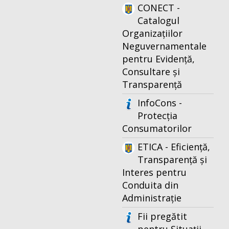
CONECT -
Catalogul
Organizațiilor
Neguvernamentale
pentru Evidență,
Consultare și
Transparență
InfoCons -
Protecția
Consumatorilor
ETICA - Eficiență,
Transparență și
Interes pentru
Conduita din
Administrație
Fii pregătit