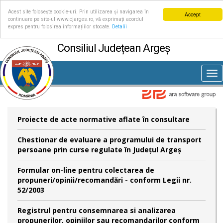
Acest site folosește cookie-uri. Prin utilizarea și navigarea în
Accept
continuare pe site-ul www.cjarges.ro, vă exprimați acordul
expres pentru folosirea informațiilor stocate.
Detalii
Consiliul Județean Argeș
Tog
nav
Proiecte de acte normative aflate în consultare
Chestionar de evaluare a programului de transport
persoane prin curse regulate în Județul Argeș
Formular on-line pentru colectarea de
propuneri/opinii/recomandări - conform Legii nr.
52/2003
Registrul pentru consemnarea si analizarea
propunerilor, opiniilor sau recomandarilor conform