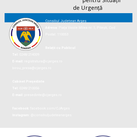
pentru Situații
de Urgență
Consiliul Județean Argeș
Adresa:
Piaţa Vasile Milea nr. 1, Piteşti, Cod
Postal: 110053
Relații cu Publicul
Tel:
0248/214009
E-mail:
registratura@cjarges.ro
birou_presa@cjarges.ro
Cabinet Președinte
Tel:
0248/210056
E-mail:
presedinte@cjarges.ro
Facebook:
facebook.com/CJArges
Instagram:
@consiliuljudeteanarges