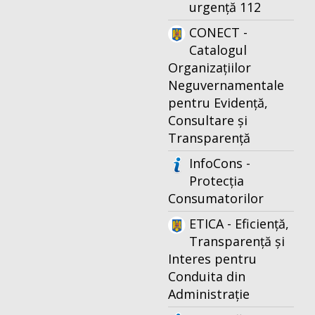
urgență 112
CONECT -
Catalogul
Organizațiilor
Neguvernamentale
pentru Evidență,
Consultare și
Transparență
InfoCons -
Protecția
Consumatorilor
ETICA - Eficiență,
Transparență și
Interes pentru
Conduita din
Administrație