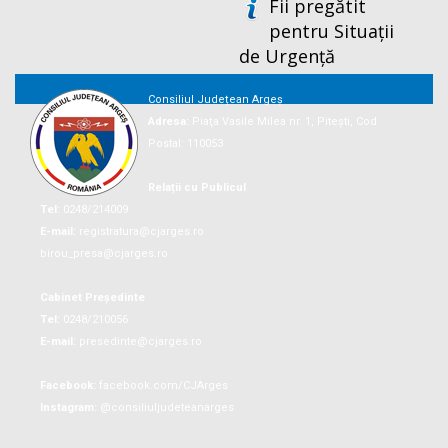
Fii pregătit
pentru Situații
de Urgență
Consiliul Județean Argeș
Adresa:
Piaţa Vasile Milea nr. 1, Piteşti, Cod
Postal: 110053
Relații cu Publicul
Tel:
0248/214009
E-mail:
registratura@cjarges.ro
birou_presa@cjarges.ro
Cabinet Președinte
Tel:
0248/210056
E-mail:
presedinte@cjarges.ro
Facebook:
facebook.com/CJArges
Instagram:
@consiliuljudeteanarges