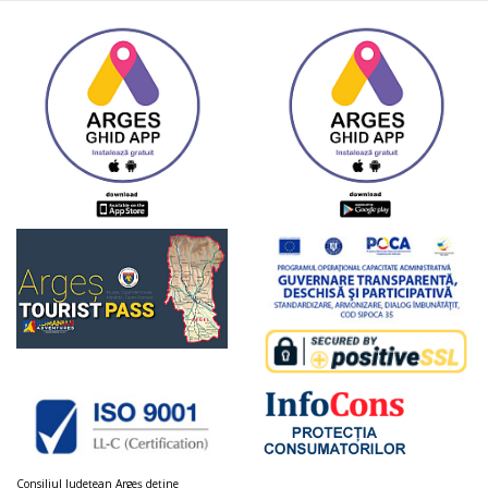
Consiliul Judeţean Argeș deţine