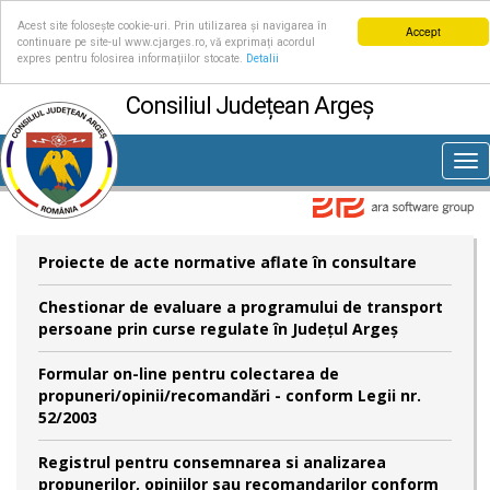
Acest site folosește cookie-uri. Prin utilizarea și navigarea în
Accept
continuare pe site-ul www.cjarges.ro, vă exprimați acordul
expres pentru folosirea informațiilor stocate.
Detalii
Consiliul Județean Argeș
Tog
nav
Proiecte de acte normative aflate în consultare
Chestionar de evaluare a programului de transport
persoane prin curse regulate în Județul Argeș
Formular on-line pentru colectarea de
propuneri/opinii/recomandări - conform Legii nr.
52/2003
Registrul pentru consemnarea si analizarea
propunerilor, opiniilor sau recomandarilor conform