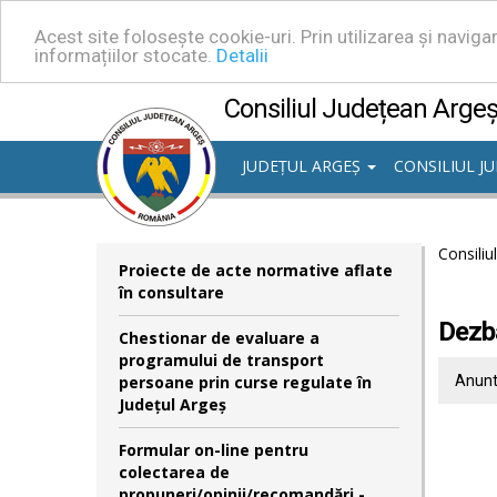
Acest site folosește cookie-uri. Prin utilizarea și navig
informațiilor stocate.
Detalii
Consiliul Județean Arge
JUDEȚUL ARGEȘ
CONSILIUL J
Consiliu
Proiecte de acte normative aflate
în consultare
Dezba
Chestionar de evaluare a
programului de transport
persoane prin curse regulate în
Anunt
Județul Argeș
Formular on-line pentru
colectarea de
propuneri/opinii/recomandări -