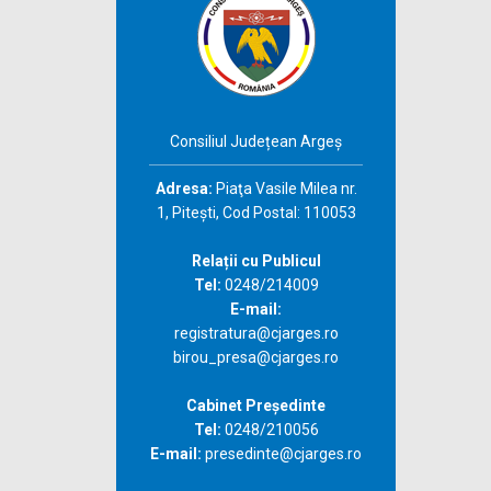
Consiliul Județean Argeș
Adresa:
Piaţa Vasile Milea nr.
1, Piteşti, Cod Postal: 110053
Relații cu Publicul
Tel:
0248/214009
E-mail:
registratura@cjarges.ro
birou_presa@cjarges.ro
Cabinet Președinte
Tel:
0248/210056
E-mail:
presedinte@cjarges.ro