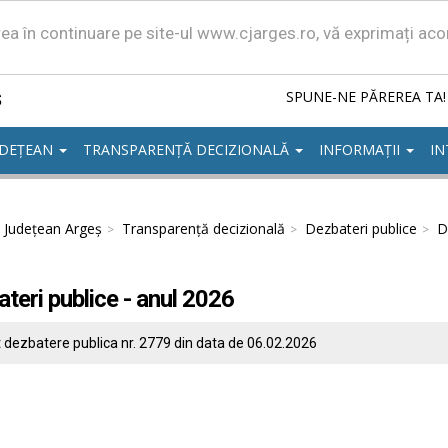
area în continuare pe site-ul www.cjarges.ro, vă exprimați ac
ș
SPUNE-NE PĂREREA TA!
UDEȚEAN
TRANSPARENȚĂ DECIZIONALĂ
INFORMAȚII
IN
l Județean Argeș
Transparență decizională
Dezbateri publice
D
teri publice - anul 2026
 dezbatere publica nr. 2779 din data de 06.02.2026