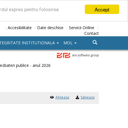
Accept
ordul expres pentru folosirea
Accesibilitate
Date deschise
Servicii Online
|
|
|
|
Contact
TEGRITATE INSTITUTIONALA
MOL
ezbateri publice - anul 2026
Afiseaza
Salveaza