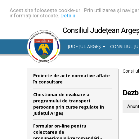
Acest site folosește cookie-uri. Prin utilizarea și navig
informațiilor stocate.
Detalii
Consiliul Județean Arge
JUDEȚUL ARGEȘ
CONSILIUL J
Consiliu
Proiecte de acte normative aflate
în consultare
Dezba
Chestionar de evaluare a
programului de transport
persoane prin curse regulate în
Anunt
Județul Argeș
Formular on-line pentru
colectarea de
propuneri/opinii/recomandări -