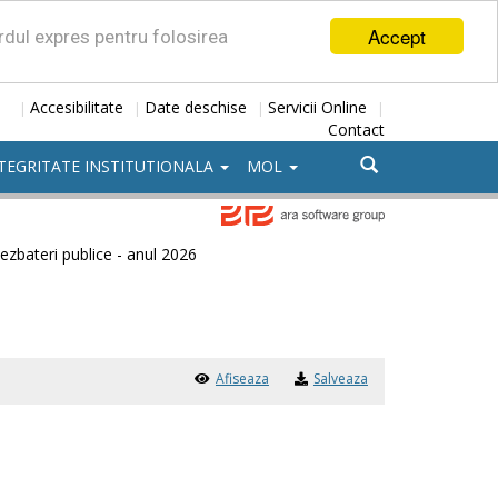
Accept
ordul expres pentru folosirea
Accesibilitate
Date deschise
Servicii Online
|
|
|
|
Contact
TEGRITATE INSTITUTIONALA
MOL
ezbateri publice - anul 2026
Afiseaza
Salveaza