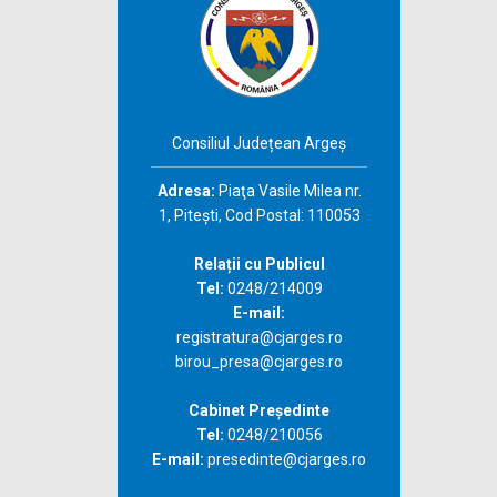
Consiliul Județean Argeș
Adresa:
Piaţa Vasile Milea nr.
1, Piteşti, Cod Postal: 110053
Relații cu Publicul
Tel:
0248/214009
E-mail:
registratura@cjarges.ro
birou_presa@cjarges.ro
Cabinet Președinte
Tel:
0248/210056
E-mail:
presedinte@cjarges.ro