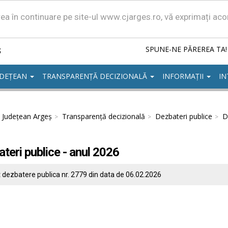
area în continuare pe site-ul www.cjarges.ro, vă exprimați ac
ș
SPUNE-NE PĂREREA TA!
UDEȚEAN
TRANSPARENȚĂ DECIZIONALĂ
INFORMAȚII
IN
l Județean Argeș
Transparență decizională
Dezbateri publice
D
teri publice - anul 2026
 dezbatere publica nr. 2779 din data de 06.02.2026