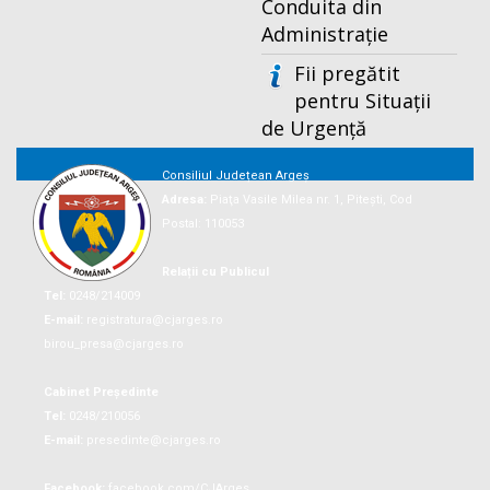
Conduita din
Administrație
Fii pregătit
pentru Situații
de Urgență
Consiliul Județean Argeș
Adresa:
Piaţa Vasile Milea nr. 1, Piteşti, Cod
Postal: 110053
Relații cu Publicul
Tel:
0248/214009
E-mail:
registratura@cjarges.ro
birou_presa@cjarges.ro
Cabinet Președinte
Tel:
0248/210056
E-mail:
presedinte@cjarges.ro
Facebook:
facebook.com/CJArges