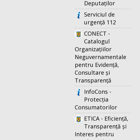
Deputaților
Serviciul de
urgență 112
CONECT -
Catalogul
Organizațiilor
Neguvernamentale
pentru Evidență,
Consultare și
Transparență
InfoCons -
Protecția
Consumatorilor
ETICA - Eficiență,
Transparență și
Interes pentru