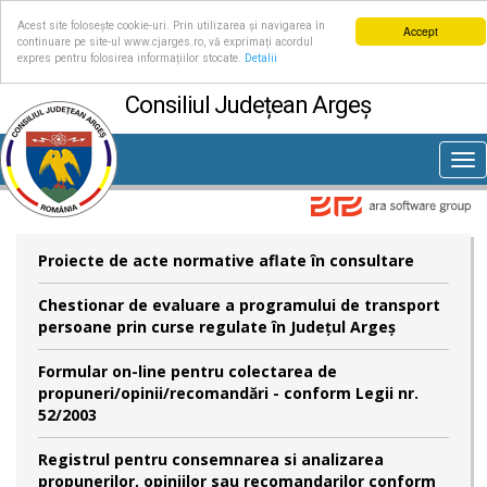
Acest site folosește cookie-uri. Prin utilizarea și navigarea în
Accept
continuare pe site-ul www.cjarges.ro, vă exprimați acordul
expres pentru folosirea informațiilor stocate.
Detalii
Consiliul Județean Argeș
Tog
nav
Proiecte de acte normative aflate în consultare
Chestionar de evaluare a programului de transport
persoane prin curse regulate în Județul Argeș
Formular on-line pentru colectarea de
propuneri/opinii/recomandări - conform Legii nr.
52/2003
Registrul pentru consemnarea si analizarea
propunerilor, opiniilor sau recomandarilor conform