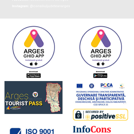
Instagram:
@consiliuljudeteanarges