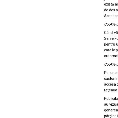
există a
de des o
Acest coo
Cookie-u
Când vă 
Server-u
pentru u
care le 
automat 
Cookie-ur
Pe unele
customiz
accesa c
reţeaua 
Publicit
au vizua
genereaz
părţilor 