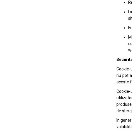
Re
Li
si
Fu
Mă
co
we
Securita
Cookie-u
nu pot a
aceste fu
Cookie-u
utilizat
produse 
de şterg
În gener
valabili