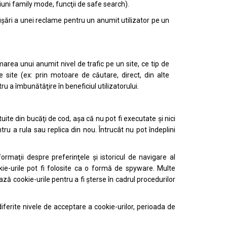
pţiuni family mode, funcţii de safe search).
işări a unei reclame pentru un anumit utilizator pe un
area unui anumit nivel de trafic pe un site, ce tip de
 site (ex: prin motoare de căutare, direct, din alte
ru a îmbunătăţire în beneficiul utilizatorului.
tuite din bucăţi de cod, aşa că nu pot fi executate şi nici
tru a rula sau replica din nou. Întrucât nu pot îndeplini
ormaţii despre preferinţele şi istoricul de navigare al
kie-urile pot fi folosite ca o formă de spyware. Multe
 cookie-urile pentru a fi şterse în cadrul procedurilor
iferite nivele de acceptare a cookie-urilor, perioada de