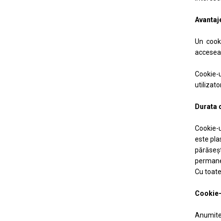
Avantaj
Un cooki
acceseaz
Cookie-u
utilizato
Durata d
Cookie-u
este pla
părăseşt
permane
Cu toate
Cookie-u
Anumite 