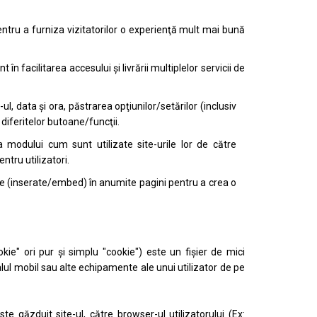
entru a furniza vizitatorilor o experienţă mult mai bună
 facilitarea accesului şi livrării multiplelor servicii de
l, data şi ora, păstrarea opţiunilor/setărilor (inclusiv
iferitelor butoane/funcţii.
a modului cum sunt utilizate site-urile lor de către
entru utilizatori.
cluse (inserate/embed) în anumite pagini pentru a crea o
e" ori pur şi simplu "cookie") este un fişier de mici
lul mobil sau alte echipamente ale unui utilizator de pe
e găzduit site-ul, către browser-ul utilizatorului (Ex: