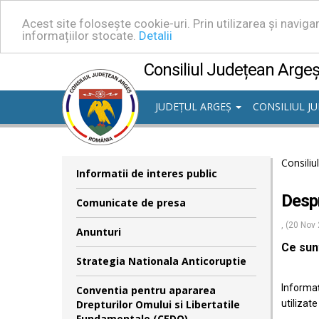
Acest site folosește cookie-uri. Prin utilizarea și navig
informațiilor stocate.
Detalii
Consiliul Județean Arge
JUDEȚUL ARGEȘ
CONSILIUL J
Consiliu
Informatii de interes public
Despr
Comunicate de presa
, (20 Nov
Anunturi
Ce sun
Strategia Nationala Anticoruptie
Informaţ
Conventia pentru apararea
Drepturilor Omului si Libertatile
utilizate
Fundamentale (CEDO)