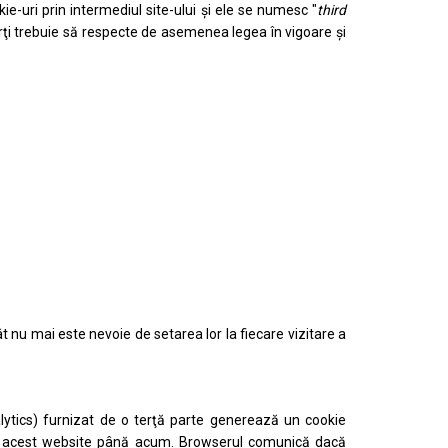
-uri prin intermediul site-ului şi ele se numesc "
third
terţi trebuie să respecte de asemenea legea în vigoare şi
ât nu mai este nevoie de setarea lor la fiecare vizitare a
alytics) furnizat de o terţă parte generează un cookie
tat acest website până acum. Browserul comunică dacă