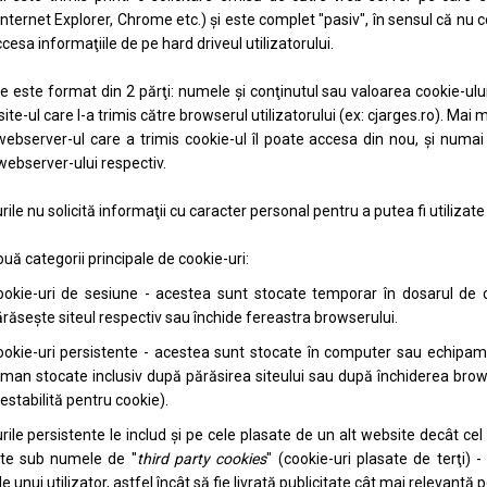
 Internet Explorer, Chrome etc.) şi este complet "pasiv", în sensul că nu
cesa informaţiile de pe hard driveul utilizatorului.
e este format din 2 părţi: numele şi conţinutul sau valoarea cookie-ul
site-ul care l-a trimis către browserul utilizatorului (ex: cjarges.ro). Ma
webserver-ul care a trimis cookie-ul îl poate accesa din nou, şi numai 
webserver-ului respectiv.
ile nu solicită informaţii cu caracter personal pentru a putea fi utilizate ş
ouă categorii principale de cookie-uri:
okie-uri de sesiune - acestea sunt stocate temporar în dosarul de c
răseşte siteul respectiv sau închide fereastra browserului.
okie-uri persistente - acestea sunt stocate în computer sau echipame
man stocate inclusiv după părăsirea siteului sau după închiderea brow
estabilită pentru cookie).
rile persistente le includ şi pe cele plasate de un alt website decât cel 
te sub numele de "
third party cookies
" (cookie-uri plasate de terţi)
e unui utilizator, astfel încât să fie livrată publicitate cât mai relevantă p