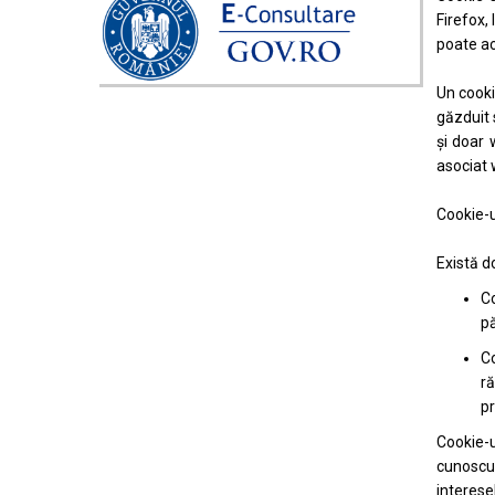
Firefox,
poate ac
Un cooki
găzduit 
şi doar 
asociat 
Cookie-ur
Există d
Co
pă
Co
ră
pr
Cookie-u
cunoscu
interesel