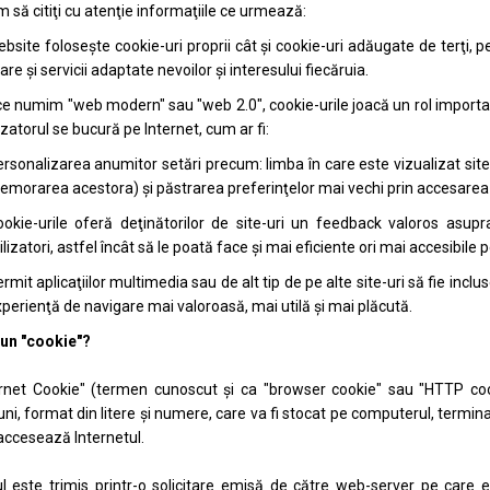
 să citiţi cu atenţie informaţiile ce urmează:
bsite foloseşte cookie-uri proprii cât şi cookie-uri adăugate de terţi, p
re şi servicii adaptate nevoilor şi interesului fiecăruia.
ce numim "web modern" sau "web 2.0", cookie-urile joacă un rol important în
izatorul se bucură pe Internet, cum ar fi:
rsonalizarea anumitor setări precum: limba în care este vizualizat site-u
morarea acestora) şi păstrarea preferinţelor mai vechi prin accesarea d
okie-urile oferă deţinătorilor de site-uri un feedback valoros asupr
ilizatori, astfel încât să le poată face şi mai eficiente ori mai accesibile p
rmit aplicaţiilor multimedia sau de alt tip de pe alte site-uri să fie in
perienţă de navigare mai valoroasă, mai utilă şi mai plăcută.
 un "cookie"?
rnet Cookie" (termen cunoscut şi ca "browser cookie" sau "HTTP cooki
ni, format din litere şi numere, care va fi stocat pe computerul, termina
accesează Internetul.
l este trimis printr-o solicitare emisă de către web-server pe care est