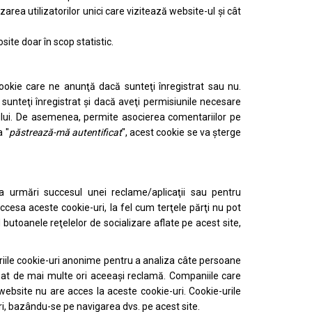
area utilizatorilor unici care vizitează website-ul şi cât
site doar în scop statistic.
cookie care ne anunţă dacă sunteţi înregistrat sau nu.
 sunteţi înregistrat şi dacă aveţi permisiunile necesare
-ului. De asemenea, permite asocierea comentariilor pe
a "
păstrează-mă autentificat
", acest cookie se va şterge
 a urmări succesul unei reclame/aplicaţii sau pentru
ccesa aceste cookie-uri, la fel cum terţele părţi nu pot
d butoanele reţelelor de socializare aflate pe acest site,
priile cookie-uri anonime pentru a analiza câte persoane
izat de mai multe ori aceeaşi reclamă. Companiile care
 website nu are acces la aceste cookie-uri. Cookie-urile
-uri, bazându-se pe navigarea dvs. pe acest site.