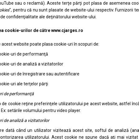
uTube sau o reclamă). Aceste terţe părţi pot plasa de asemenea cookie
okies
", pentru că nu sunt plasate de website-ului respectiv. Furnizorii 
e de confidenţialitate ale deţinătorului website-ului.
ea cookie-urilor de către www.cjarges.ro
e acest website poate plasa cookie-uri în scopuri de:
okie-uri de performanţă
okie-uri de analiză a vizitatorilor
okie-uri de înregistrare sau autentificare
okie-uri ale terţelor părţi
ri de performanţă
p de cookie reţine preferinţele utilizatorului pe acest website, astfel înc
. Ex: setările volumului pentru video player.
i de analiză a vizitatorilor
re dată când un utilizator vizitează acest site, softul de analiză (an
ontorizarea utilizatorului. Acest cookie ne spune dacă aţi mai vizi