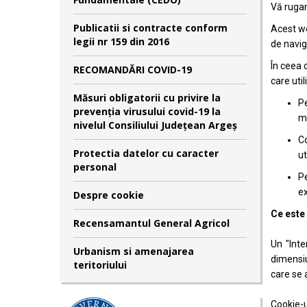
Vă rugam
Publicatii si contracte conform
Acest we
legii nr 159 din 2016
de naviga
În ceea 
RECOMANDĂRI COVID-19
care util
Măsuri obligatorii cu privire la
Pe
prevenția virusului covid-19 la
me
nivelul Consiliului Județean Argeș
Co
Protectia datelor cu caracter
ut
personal
Pe
ex
Despre cookie
Ce este
Recensamantul General Agricol
Un "Inte
Urbanism si amenajarea
dimensiu
teritoriului
care se 
Cookie-u