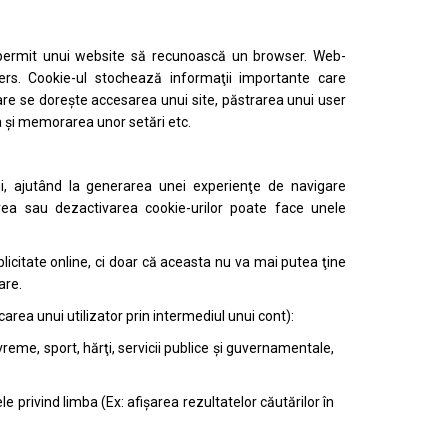
re permit unui website să recunoască un browser. Web-
rs. Cookie-ul stochează informaţii importante care
care se doreşte accesarea unui site, păstrarea unui user
a şi memorarea unor setări etc.
ului, ajutând la generarea unei experienţe de navigare
zarea sau dezactivarea cookie-urilor poate face unele
icitate online, ci doar că aceasta nu va mai putea ţine
are.
area unui utilizator prin intermediul unui cont):
, vreme, sport, hărţi, servicii publice şi guvernamentale,
le privind limba (Ex: afişarea rezultatelor căutărilor în