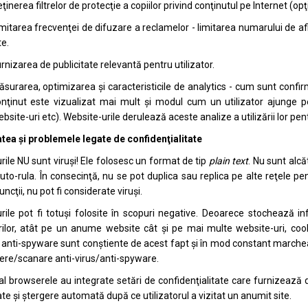
ţinerea filtrelor de protecţie a copiilor privind conţinutul pe Internet (o
mitarea frecvenţei de difuzare a reclamelor - limitarea numarului de af
te.
rnizarea de publicitate relevantă pentru utilizator.
surarea, optimizarea şi caracteristicile de analytics - cum sunt confirm
nţinut este vizualizat mai mult şi modul cum un utilizator ajunge pe
bsite-uri etc). Website-urile derulează aceste analize a utilizării lor pent
tea şi problemele legate de confidenţialitate
rile NU sunt viruşi! Ele folosesc un format de tip
plain text
. Nu sunt alcă
uto-rula. În consecinţă, nu se pot duplica sau replica pe alte reţele pen
ncţii, nu pot fi considerate viruşi.
rile pot fi totuşi folosite în scopuri negative. Deoarece stochează inf
orilor, atât pe un anume website cât şi pe mai multe website-uri, coo
anti-spyware sunt conştiente de acest fapt şi în mod constant marchează
ere/scanare anti-virus/anti-spyware.
al browserele au integrate setări de confidenţialitate care furnizează d
tate şi ştergere automată după ce utilizatorul a vizitat un anumit site.