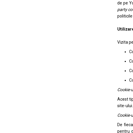
de pe Yo
party co
politicil
Utilizar
Vizita p
Co
Co
Co
Co
Cookie-u
Acest ti
site-ului
Cookie-ur
De fieca
pentru c