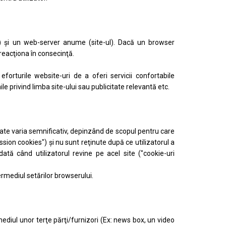
ul) şi un web-server anume (site-ul). Dacă un browser
reacţiona în consecinţă.
eforturile website-uri de a oferi servicii confortabile
ile privind limba site-ului sau publicitate relevantă etc.
ate varia semnificativ, depinzând de scopul pentru care
ssion cookies") şi nu sunt reţinute după ce utilizatorul a
dată când utilizatorul revine pe acel site ("cookie-uri
ermediul setărilor browserului.
ediul unor terţe părţi/furnizori (Ex: news box, un video