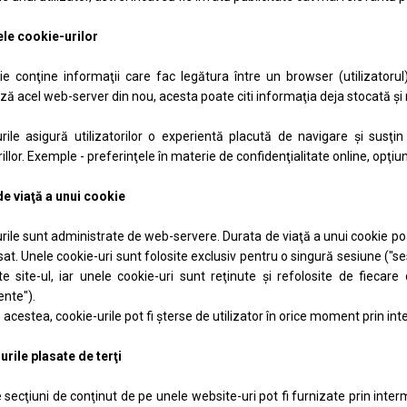
ele cookie-urilor
e conţine informaţii care fac legătura între un browser (utilizator
ă acel web-server din nou, acesta poate citi informaţia deja stocată şi 
rile asigură utilizatorilor o experientă placută de navigare şi susţin 
rillor. Exemple - preferinţele în materie de confidenţialitate online, opţiun
e viaţă a unui cookie
rile sunt administrate de web-servere. Durata de viaţă a unui cookie po
sat. Unele cookie-uri sunt folosite exclusiv pentru o singură sesiune ("se
e site-ul, iar unele cookie-uri sunt reţinute şi refolosite de fiecare 
nte").
 acestea, cookie-urile pot fi şterse de utilizator în orice moment prin int
rile plasate de terţi
secţiuni de conţinut de pe unele website-uri pot fi furnizate prin interm