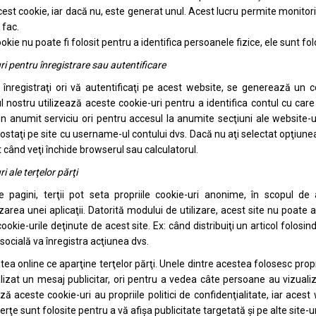
cest cookie, iar dacă nu, este generat unul. Acest lucru permite monitoriz
 fac.
kie nu poate fi folosit pentru a identifica persoanele fizice, ele sunt folo
ri pentru înregistrare sau autentificare
înregistraţi ori vă autentificaţi pe acest website, se generează un 
l nostru utilizează aceste cookie-uri pentru a identifica contul cu care
n anumit serviciu ori pentru accesul la anumite secţiuni ale website
postaţi pe site cu username-ul contului dvs. Dacă nu aţi selectat opţiune
când veţi închide browserul sau calculatorul.
i ale terţelor părţi
 pagini, terţii pot seta propriile cookie-uri anonime, în scopul de
area unei aplicaţii. Datorită modului de utilizare, acest site nu poate a
ookie-urile deţinute de acest site. Ex: când distribuiţi un articol folosin
socială va înregistra acţiunea dvs.
atea online ce aparţine terţelor părţi. Unele dintre acestea folosesc pro
lizat un mesaj publicitar, ori pentru a vedea câte persoane au vizual
ă aceste cookie-uri au propriile politici de confidenţialitate, iar acest
terţe sunt folosite pentru a vă afişa publicitate targetată şi pe alte site