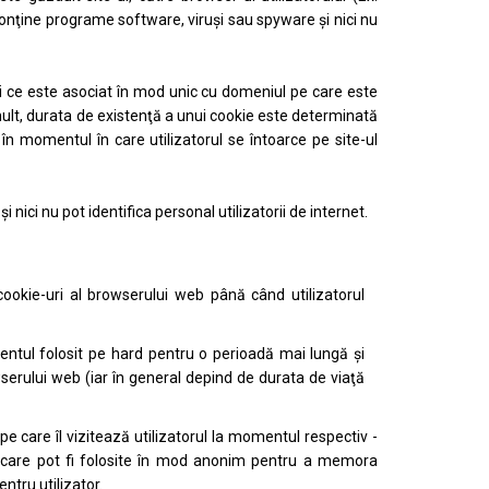
 conţine programe software, viruşi sau spyware şi nici nu
ui ce este asociat în mod unic cu domeniul pe care este
i mult, durata de existenţă a unui cookie este determinată
în momentul în care utilizatorul se întoarce pe site-ul
i nici nu pot identifica personal utilizatorii de internet.
ookie-uri al browserului web până când utilizatorul
ntul folosit pe hard pentru o perioadă mai lungă şi
serului web (iar în general depind de durata de viaţă
pe care îl vizitează utilizatorul la momentul respectiv -
 - care pot fi folosite în mod anonim pentru a memora
entru utilizator.