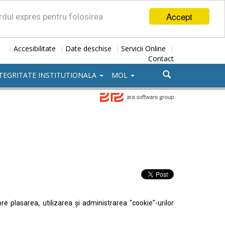
Accept
ordul expres pentru folosirea
Accesibilitate
Date deschise
Servicii Online
|
|
|
|
Contact
TEGRITATE INSTITUTIONALA
MOL
e plasarea, utilizarea şi administrarea "cookie"-urilor