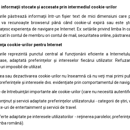
 informaţii stocate şi accesate prin intermediul cookie-urilor
rile păstrează informaţii într-un fişier text de mici dimensiuni ca
l va recunoaşte browserul până când cookie-ul expiră sau este şte
ţesc experienţa de navigare pe Internet. Ex: setările privind limba în 
icat în contul de membru ori contul de mail, securitatea online, păstrare
ţa cookie-urilor pentru Internet
rile reprezintă punctul central al funcţionării eficiente a Internet
ase, adaptată preferinţelor şi intereselor fiecărui utilizator. Refu
ri imposibil de utilizat.
a sau dezactivarea cookie-urilor nu înseamnă că nu veţi mai primi publ
preferinţele şi interesele dvs. evidenţiate prin comportamentul de navig
de întrebuinţări importante ale cookie-urilor (care nu necesită autentific
nţinut şi servicii adaptate preferinţelor utilizatorului - categorii de ştiri
te-uri de entertainment şi servicii de travel.
erte adaptate pe interesele utilizatorilor - reţinerea parolelor, preferinţe
imba română).