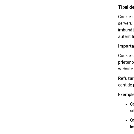
Tipul de
Cookie-u
serveru
îmbunăta
autentif
Importan
Cookie-u
prieteno
website-u
Refuzare
cont de 
Exemple 
Co
si
Of
l