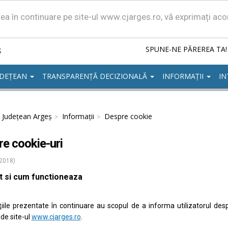
area în continuare pe site-ul www.cjarges.ro, vă exprimați ac
ș
SPUNE-NE PĂREREA TA!
UDEȚEAN
TRANSPARENȚĂ DECIZIONALĂ
INFORMAȚII
IN
l Județean Argeș
Informații
Despre cookie
e cookie-uri
 2018)
t si cum functioneaza
iile prezentate în continuare au scopul de a informa utilizatorul despr
 de site-ul
www.cjarges.ro
.