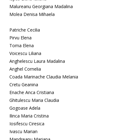
Malureanu Georgiana Madalina
Molea Denisa Mihaela
Patriche Cecilia
Pirvu Elena
Toma Elena
Voicescu Liliana
Anghelescu Laura Madalina
Anghel Cornelia
Coada Marinache Claudia Melania
Cretu Geanina
Enache Anca Cristiana
Ghitulescu Maria Claudia
Gogoase Adela
Ilinca Maria Cristina
Iosifescu Ciresica
Ivascu Marian
Mandreanu Mariana