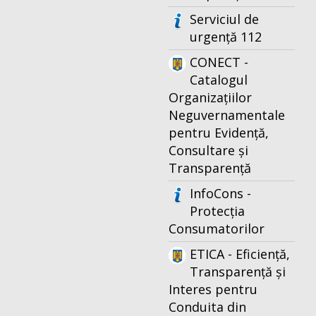
Serviciul de
urgență 112
CONECT -
Catalogul
Organizațiilor
Neguvernamentale
pentru Evidență,
Consultare și
Transparență
InfoCons -
Protecția
Consumatorilor
ETICA - Eficiență,
Transparență și
Interes pentru
Conduita din