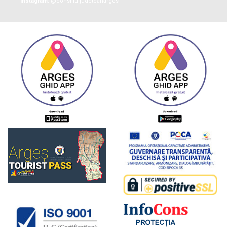
Instagram:
@consiliuljudeteanarges