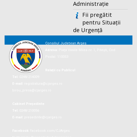
Administrație
Fii pregătit
pentru Situații
de Urgență
Consiliul Județean Argeș
Adresa:
Piaţa Vasile Milea nr. 1, Piteşti, Cod
Postal: 110053
Relații cu Publicul
Tel:
0248/214009
E-mail:
registratura@cjarges.ro
birou_presa@cjarges.ro
Cabinet Președinte
Tel:
0248/210056
E-mail:
presedinte@cjarges.ro
Facebook:
facebook.com/CJArges