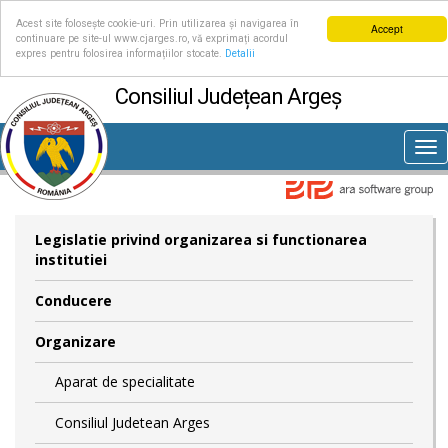
Acest site folosește cookie-uri. Prin utilizarea și navigarea în
Accept
continuare pe site-ul www.cjarges.ro, vă exprimați acordul
expres pentru folosirea informațiilor stocate.
Detalii
Consiliul Județean Argeș
Tog
nav
Legislatie privind organizarea si functionarea
institutiei
Conducere
Organizare
Aparat de specialitate
Consiliul Judetean Arges