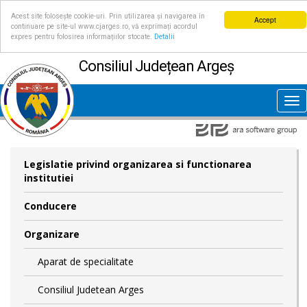
Acest site folosește cookie-uri. Prin utilizarea și navigarea în
Accept
continuare pe site-ul www.cjarges.ro, vă exprimați acordul
expres pentru folosirea informațiilor stocate.
Detalii
Consiliul Județean Argeș
Tog
nav
Legislatie privind organizarea si functionarea
institutiei
Conducere
Organizare
Aparat de specialitate
Consiliul Judetean Arges