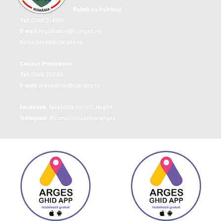
Relații cu Publicul
Tel:
0248/214009
E-mail:
registratura@cjarges.ro
birou_presa@cjarges.ro
Cabinet Președinte
Tel:
0248/210056
E-mail:
presedinte@cjarges.ro
Facebook:
facebook.com/CJArges
Instagram:
@consiliuljudeteanarges