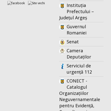
Instituția
Prefectului –
Județul Argeș
Guvernul
Romaniei
Senat
Camera
Deputaților
Serviciul de
urgență 112
CONECT -
Catalogul
Organizațiilor
Neguvernamentale
pentru Evidență,