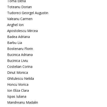
Toma Elena
Toteanu Dorian
Tudoreci Georgel Augustin
Valeanu Carmen
Anghel Ion
Apostolescu Mircea
Badea Adriana
Barbu Lia
Bostenaru Florin
Bucinica Adriana
Bucinica Liviu
Costelian Corina
Dinut Monica
Ghitulescu Nelida
Honcu Viorica
Ion Eliza Clara
Ispas Iuliana
Mandreanu Madalin