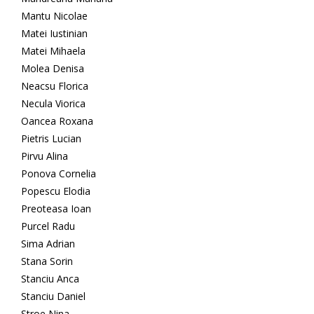
Mantu Nicolae
Matei Iustinian
Matei Mihaela
Molea Denisa
Neacsu Florica
Necula Viorica
Oancea Roxana
Pietris Lucian
Pirvu Alina
Ponova Cornelia
Popescu Elodia
Preoteasa Ioan
Purcel Radu
Sima Adrian
Stana Sorin
Stanciu Anca
Stanciu Daniel
Stroe Nina