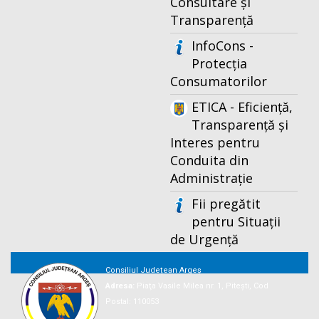
Consultare și
Transparență
InfoCons -
Protecția
Consumatorilor
ETICA - Eficiență,
Transparență și
Interes pentru
Conduita din
Administrație
Fii pregătit
pentru Situații
de Urgență
Consiliul Județean Argeș
Adresa:
Piaţa Vasile Milea nr. 1, Piteşti, Cod
Postal: 110053