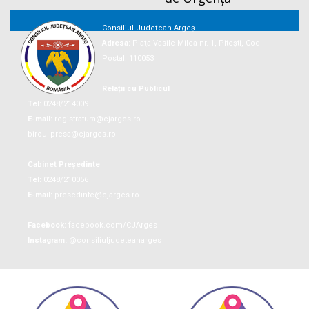
Consiliul Județean Argeș
Adresa:
Piaţa Vasile Milea nr. 1, Piteşti, Cod
Postal: 110053
Relații cu Publicul
Tel:
0248/214009
E-mail:
registratura@cjarges.ro
birou_presa@cjarges.ro
Cabinet Președinte
Tel:
0248/210056
E-mail:
presedinte@cjarges.ro
Facebook:
facebook.com/CJArges
Instagram:
@consiliuljudeteanarges