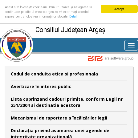
Acest site folosește cookie-uri. Prin utilizarea și navigarea în
Accept
continuare pe site-ul www.cjarges.ro, vă exprimați acordul
expres pentru folosirea informațiilor stocate.
Detalii
Consiliul Județean Argeș
Tog
nav
Codul de conduita etica si profesionala
Avertizare în interes public
Lista cuprinzand cadouri primite, conform Legii nr
251/2004 si destinatia acestora
Mecanismul de raportare a încălcărilor legii
Declaraţia privind asumarea unei agende de
integritate organizaţională