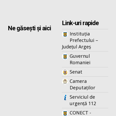
Link-uri rapide
Ne găsești și aici
Instituția
Prefectului –
Județul Argeș
Guvernul
Romaniei
Senat
Camera
Deputaților
Serviciul de
urgență 112
CONECT -