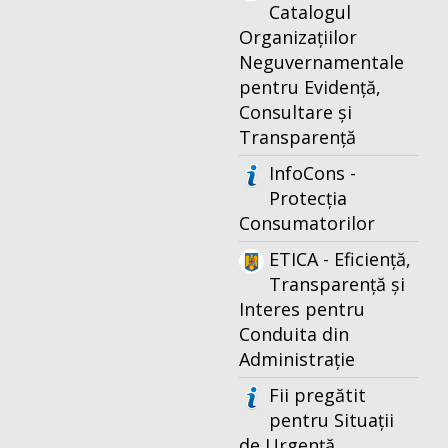
Catalogul
Organizațiilor
Neguvernamentale
pentru Evidență,
Consultare și
Transparență
InfoCons -
Protecția
Consumatorilor
ETICA - Eficiență,
Transparență și
Interes pentru
Conduita din
Administrație
Fii pregătit
pentru Situații
de Urgență