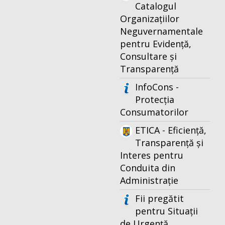
Catalogul
Organizațiilor
Neguvernamentale
pentru Evidență,
Consultare și
Transparență
InfoCons -
Protecția
Consumatorilor
ETICA - Eficiență,
Transparență și
Interes pentru
Conduita din
Administrație
Fii pregătit
pentru Situații
de Urgență