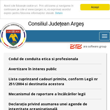
Acest site folosește cookie-uri. Prin utilizarea și navigarea în
Accept
continuare pe site-ul www.cjarges.ro, vă exprimați acordul
expres pentru folosirea informațiilor stocate.
Detalii
Consiliul Județean Argeș
Tog
nav
Codul de conduita etica si profesionala
Avertizare în interes public
Lista cuprinzand cadouri primite, conform Legii nr
251/2004 si destinatia acestora
Mecanismul de raportare a încălcărilor legii
Declaraţia privind asumarea unei agende de
integritate organizaţională