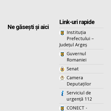
Link-uri rapide
Ne găsești și aici
Instituția
Prefectului –
Județul Argeș
Guvernul
Romaniei
Senat
Camera
Deputaților
Serviciul de
urgență 112
CONECT -