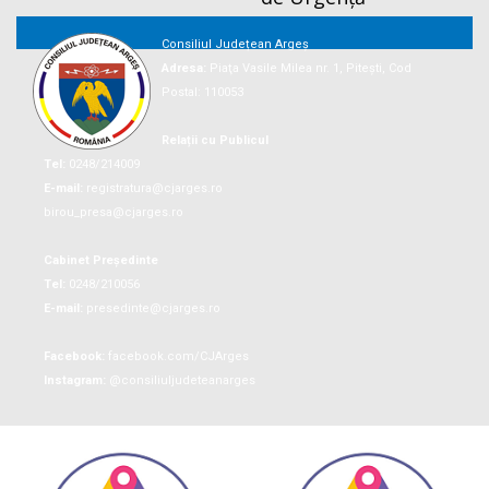
Consiliul Județean Argeș
Adresa:
Piaţa Vasile Milea nr. 1, Piteşti, Cod
Postal: 110053
Relații cu Publicul
Tel:
0248/214009
E-mail:
registratura@cjarges.ro
birou_presa@cjarges.ro
Cabinet Președinte
Tel:
0248/210056
E-mail:
presedinte@cjarges.ro
Facebook:
facebook.com/CJArges
Instagram:
@consiliuljudeteanarges