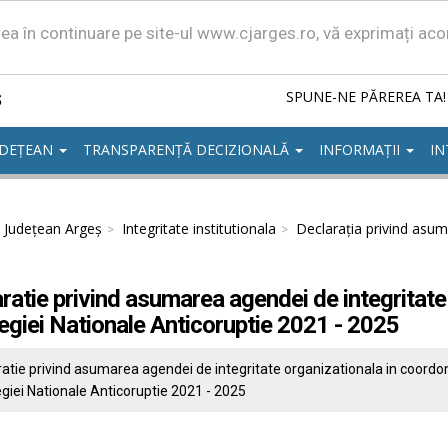
area în continuare pe site-ul www.cjarges.ro, vă exprimați ac
ș
SPUNE-NE PĂREREA TA!
UDEȚEAN
TRANSPARENȚĂ DECIZIONALĂ
INFORMAȚII
IN
l Județean Argeș
Integritate institutionala
Declaraţia privind asum
ratie privind asumarea agendei de integritate
egiei Nationale Anticoruptie 2021 - 2025
atie privind asumarea agendei de integritate organizationala in coordo
giei Nationale Anticoruptie 2021 - 2025