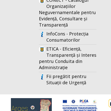
CONECT - Catalogul
Organizațiilor
Neguvernamentale pentru
Evidență, Consultare și
Transparență
InfoCons - Protecția
Consumatorilor
ETICA - Eficiență,
Transparență și Interes
pentru Conduita din
Administrație
Fii pregătit pentru
Situații de Urgență