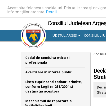
Acest site folosește cookie-uri. Prin utilizarea și navig
informațiilor stocate.
Detalii
Consiliul Județean Arge
JUDEȚUL ARGEȘ
CONSILIUL J
Consiliu
Codul de conduita etica si
profesionala
Decla
Avertizare în interes public
Strat
Lista cuprinzand cadouri primite,
conform Legii nr 251/2004 si
Declar
destinatia acestora
Strate
Mecanismul de raportare a
încălcărilor legii