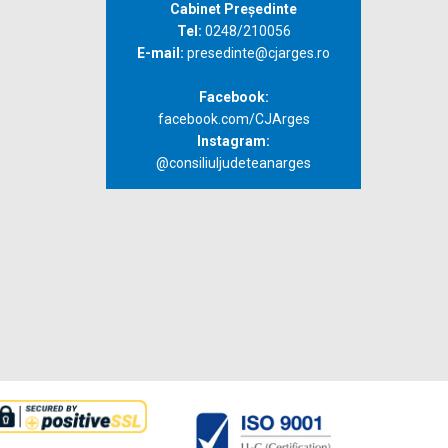
Cabinet Președinte
Tel:
0248/210056
E-mail:
presedinte@cjarges.ro
Facebook:
facebook.com/CJArges
Instagram:
@consiliuljudeteanarges