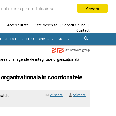
Accept
ordul expres pentru folosirea
Accesibilitate
Date deschise
Servicii Online
|
|
|
|
Contact
TEGRITATE INSTITUTIONALA
MOL
area unei agende de integritate organizaţională
 organizationala in coordonatele
Afiseaza
Salveaza
natele