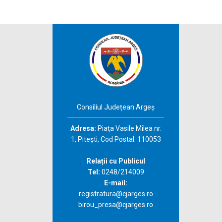
Consiliul Județean Argeș
Adresa:
Piaţa Vasile Milea nr.
1, Piteşti, Cod Postal: 110053
Relații cu Publicul
Tel:
0248/214009
E-mail:
registratura@cjarges.ro
birou_presa@cjarges.ro