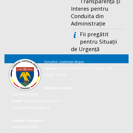
Transparență și
Interes pentru
Conduita din
Administrație
Fii pregătit
pentru Situații
de Urgență
Consiliul Județean Argeș
Adresa:
Piaţa Vasile Milea nr. 1, Piteşti, Cod
Postal: 110053
Relații cu Publicul
Tel:
0248/214009
E-mail:
registratura@cjarges.ro
birou_presa@cjarges.ro
Cabinet Președinte
Tel:
0248/210056