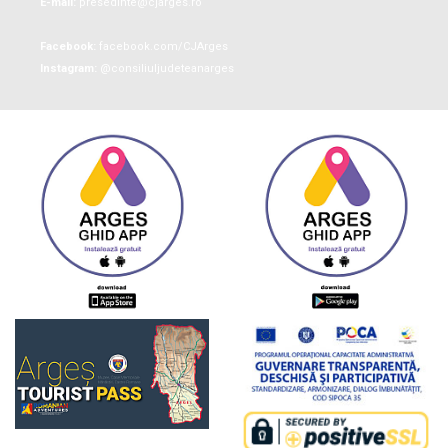
E-mail:
presedinte@cjarges.ro
Facebook:
facebook.com/CJArges
Instagram:
@consiliuljudeteanarges