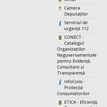
Camera
Deputaților
Serviciul de
urgență 112
CONECT -
Catalogul
Organizațiilor
Neguvernamentale
pentru Evidență,
Consultare și
Transparență
InfoCons -
Protecția
Consumatorilor
ETICA - Eficiență,