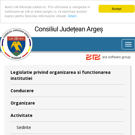
Acest site folosește cookie-uri. Prin utilizarea și navigarea în
Accept
continuare pe site-ul www.cjarges.ro, vă exprimați acordul
expres pentru folosirea informațiilor stocate.
Detalii
Consiliul Județean Argeș
Tog
nav
Legislatie privind organizarea si functionarea
institutiei
Conducere
Organizare
Activitate
Sedinte