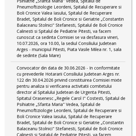
Psihiatrie „Sfanta Maria" Vedea, Spitalul de
Pneumoftiziologie Leordeni, Spitalul de Recuperare si
Boli Cronice Valea Iasului, Spitalul de Recuperare
Bradet, Spitalul de Boli Cronice si Geriatrie „Constantin
Balaceanu Stolnici" Stefanesti, Spitalul de Boli Cronice
Calinesti si Spitalul de Pediatrie Pitesti, va facem
cunoscut ca sedinta Comisiei se va desfasura vineri,
10.07.2026, ora 10.00, la sediul Consiliului Judetean
Arges - municipiul Pitesti, Piata Vasile Milea nr. 1, sala
de sedinte (Sala Mare)
Convocator din data de 30.06.2026 - In conformitate
cu prevederile Hotararii Consiliului Judetean Arges nr.
122 din 30.04.2026 privind constituirea Comisiei mixte
pentru analiza si verificarea activitatii comitetului
director al Spitalului Judetean de Urgenta Pitesti,
Spitatul Orasenesc „Regele Carol I" Costesti, Spitalul de
Psihiatrie „Sfanta Maria" Vedea, Spitalul de
Pneumoftiziologie Leordeni, Spitalul de Recuperare si
Boli Cronice Valea Iasului, Spitalul de Recuperare
Bradet, Spitalul de Boli Cronice si Geriatrie „Constantin
Balaceanu Stolnici" Stefanesti, Spitalul de Boli Cronice
Calinesti si Spitalul de Pediatrie Pitesti, va facem