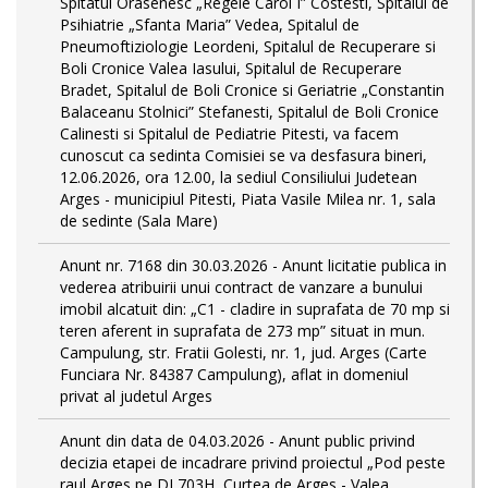
Spitatul Orasenesc „Regele Carol I” Costesti, Spitalul de
Psihiatrie „Sfanta Maria” Vedea, Spitalul de
Pneumoftiziologie Leordeni, Spitalul de Recuperare si
Boli Cronice Valea Iasului, Spitalul de Recuperare
Bradet, Spitalul de Boli Cronice si Geriatrie „Constantin
Balaceanu Stolnici” Stefanesti, Spitalul de Boli Cronice
Calinesti si Spitalul de Pediatrie Pitesti, va facem
cunoscut ca sedinta Comisiei se va desfasura bineri,
12.06.2026, ora 12.00, la sediul Consiliului Judetean
Arges - municipiul Pitesti, Piata Vasile Milea nr. 1, sala
de sedinte (Sala Mare)
Anunt nr. 7168 din 30.03.2026 - Anunt licitatie publica in
vederea atribuirii unui contract de vanzare a bunului
imobil alcatuit din: „C1 - cladire in suprafata de 70 mp si
teren aferent in suprafata de 273 mp” situat in mun.
Campulung, str. Fratii Golesti, nr. 1, jud. Arges (Carte
Funciara Nr. 84387 Campulung), aflat in domeniul
privat al judetul Arges
Anunt din data de 04.03.2026 - Anunt public privind
decizia etapei de incadrare privind proiectul „Pod peste
raul Arges pe DJ 703H, Curtea de Arges - Valea