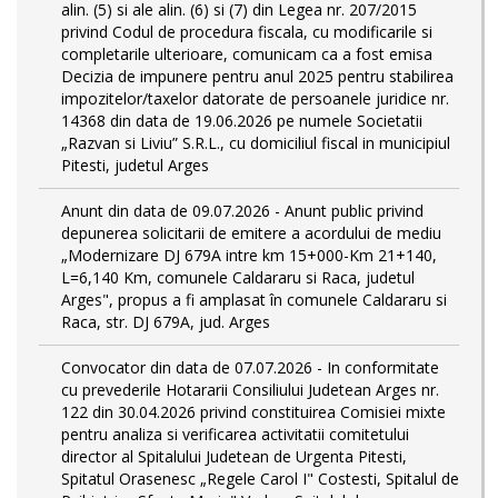
alin. (5) si ale alin. (6) si (7) din Legea nr. 207/2015
privind Codul de procedura fiscala, cu modificarile si
completarile ulterioare, comunicam ca a fost emisa
Decizia de impunere pentru anul 2025 pentru stabilirea
impozitelor/taxelor datorate de persoanele juridice nr.
14368 din data de 19.06.2026 pe numele Societatii
„Razvan si Liviu” S.R.L., cu domiciliul fiscal in municipiul
Pitesti, judetul Arges
Anunt din data de 09.07.2026 - Anunt public privind
depunerea solicitarii de emitere a acordului de mediu
„Modernizare DJ 679A intre km 15+000-Km 21+140,
L=6,140 Km, comunele Caldararu si Raca, judetul
Arges", propus a fi amplasat în comunele Caldararu si
Raca, str. DJ 679A, jud. Arges
Convocator din data de 07.07.2026 - In conformitate
cu prevederile Hotararii Consiliului Judetean Arges nr.
122 din 30.04.2026 privind constituirea Comisiei mixte
pentru analiza si verificarea activitatii comitetului
director al Spitalului Judetean de Urgenta Pitesti,
Spitatul Orasenesc „Regele Carol I" Costesti, Spitalul de