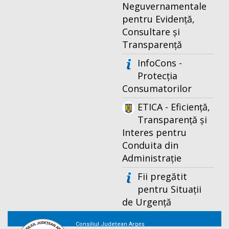
Neguvernamentale
pentru Evidență,
Consultare și
Transparență
InfoCons -
Protecția
Consumatorilor
ETICA - Eficiență,
Transparență și
Interes pentru
Conduita din
Administrație
Fii pregătit
pentru Situații
de Urgență
Consiliul Județean Argeș