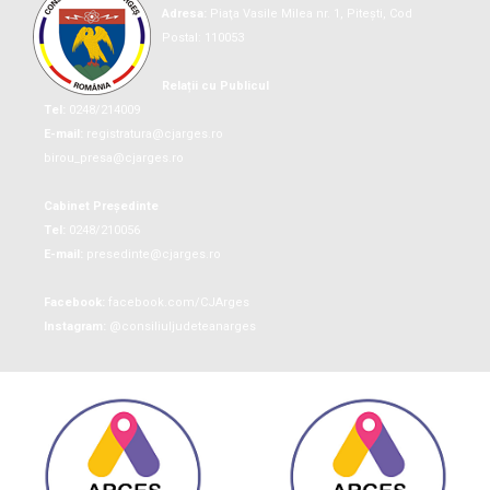
Adresa:
Piaţa Vasile Milea nr. 1, Piteşti, Cod
Postal: 110053
Relații cu Publicul
Tel:
0248/214009
E-mail:
registratura@cjarges.ro
birou_presa@cjarges.ro
Cabinet Președinte
Tel:
0248/210056
E-mail:
presedinte@cjarges.ro
Facebook:
facebook.com/CJArges
Instagram:
@consiliuljudeteanarges