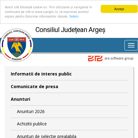
Acest site folosește cookie-uri. Prin utilizarea și navigarea în
Accept
continuare pe site-ul www.cjarges.ro, vă exprimați acordul
expres pentru folosirea informațiilor stocate.
Detalii
Consiliul Județean Argeș
Tog
nav
Informatii de interes public
Comunicate de presa
Anunturi
Anunturi 2026
Achizitii publice
Anunturi de selectie prealabila