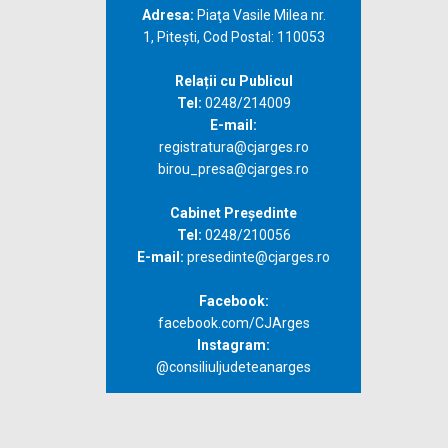
Adresa:
Piaţa Vasile Milea nr.
1, Piteşti, Cod Postal: 110053
Relații cu Publicul
Tel:
0248/214009
E-mail:
registratura@cjarges.ro
birou_presa@cjarges.ro
Cabinet Președinte
Tel:
0248/210056
E-mail:
presedinte@cjarges.ro
Facebook:
facebook.com/CJArges
Instagram:
@consiliuljudeteanarges