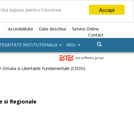
Accept
ordul expres pentru folosirea
Accesibilitate
Date deschise
Servicii Online
|
|
|
|
Contact
TEGRITATE INSTITUTIONALA
MOL
r Omului si Libertatile Fundamentale (CEDO)
e si Regionale