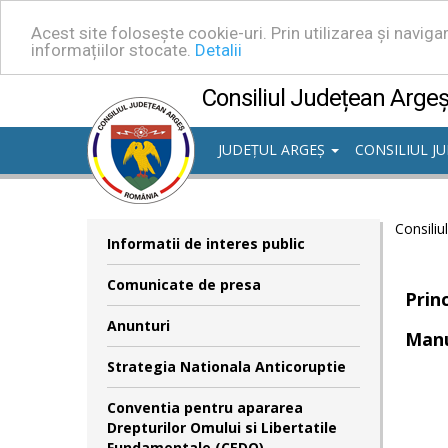
Acest site folosește cookie-uri. Prin utilizarea și navig
informațiilor stocate.
Detalii
Consiliul Județean Arge
JUDEȚUL ARGEȘ
CONSILIUL J
Consiliu
Informatii de interes public
Comunicate de presa
Prin
Anunturi
Manu
Strategia Nationala Anticoruptie
Conventia pentru apararea
Drepturilor Omului si Libertatile
Fundamentale (CEDO)