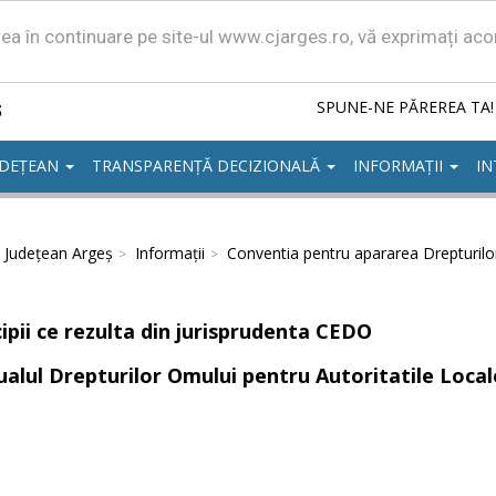
area în continuare pe site-ul www.cjarges.ro, vă exprimați ac
ș
SPUNE-NE PĂREREA TA!
UDEȚEAN
TRANSPARENȚĂ DECIZIONALĂ
INFORMAȚII
IN
l Județean Argeș
Informații
Conventia pentru apararea Drepturilo
cipii ce rezulta din jurisprudenta CEDO
alul Drepturilor Omului pentru Autoritatile Local