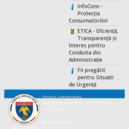
InfoCons -
Protecția
Consumatorilor
ETICA - Eficiență,
Transparență și
Interes pentru
Conduita din
Administrație
Fii pregătit
pentru Situații
de Urgență
Consiliul Județean Argeș
Adresa:
Piaţa Vasile Milea nr. 1, Piteşti, Cod
Postal: 110053
Relații cu Publicul
Tel:
0248/214009