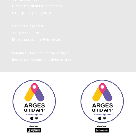
E-mail:
registratura@cjarges.ro
birou_presa@cjarges.ro
Cabinet Președinte
Tel:
0248/210056
E-mail:
presedinte@cjarges.ro
Facebook:
facebook.com/CJArges
Instagram:
@consiliuljudeteanarges