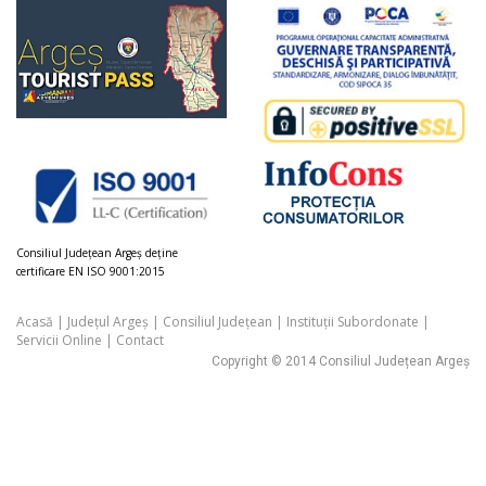
Consiliul Judeţean Argeș deţine
certificare EN ISO 9001:2015
Acasă
|
Județul Argeș
|
Consiliul Județean
|
Instituții Subordonate
|
Servicii Online
|
Contact
Copyright © 2014 Consiliul Județean Argeș