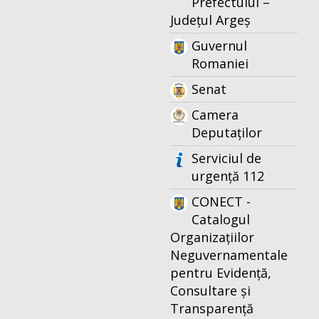
Prefectului –
Județul Argeș
Guvernul
Romaniei
Senat
Camera
Deputaților
Serviciul de
urgență 112
CONECT -
Catalogul
Organizațiilor
Neguvernamentale
pentru Evidență,
Consultare și
Transparență