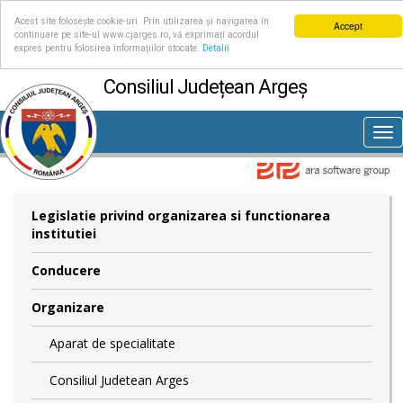
Acest site folosește cookie-uri. Prin utilizarea și navigarea în
Accept
continuare pe site-ul www.cjarges.ro, vă exprimați acordul
expres pentru folosirea informațiilor stocate.
Detalii
Consiliul Județean Argeș
Tog
nav
Legislatie privind organizarea si functionarea
institutiei
Conducere
Organizare
Aparat de specialitate
Consiliul Judetean Arges