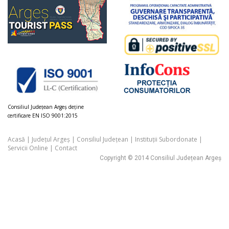
Consiliul Judeţean Argeș deţine
certificare EN ISO 9001:2015
Acasă
|
Județul Argeș
|
Consiliul Județean
|
Instituții Subordonate
|
Servicii Online
|
Contact
Copyright © 2014 Consiliul Județean Argeș