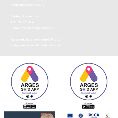
birou_presa@cjarges.ro
Cabinet Președinte
Tel:
0248/210056
E-mail:
presedinte@cjarges.ro
Facebook:
facebook.com/CJArges
Instagram:
@consiliuljudeteanarges