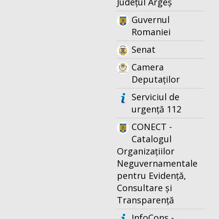
Județul Argeș
Guvernul
Romaniei
Senat
Camera
Deputaților
Serviciul de
urgență 112
CONECT -
Catalogul
Organizațiilor
Neguvernamentale
pentru Evidență,
Consultare și
Transparență
InfoCons -