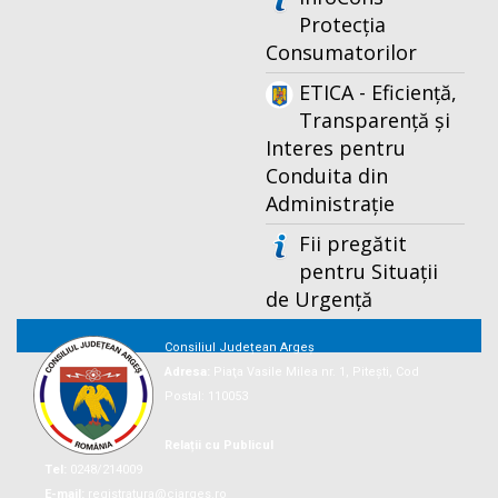
Protecția
Consumatorilor
ETICA - Eficiență,
Transparență și
Interes pentru
Conduita din
Administrație
Fii pregătit
pentru Situații
de Urgență
Consiliul Județean Argeș
Adresa:
Piaţa Vasile Milea nr. 1, Piteşti, Cod
Postal: 110053
Relații cu Publicul
Tel:
0248/214009
E-mail:
registratura@cjarges.ro