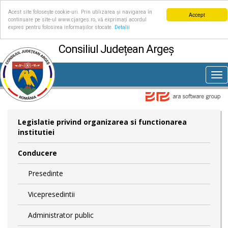
Acest site folosește cookie-uri. Prin utilizarea și navigarea în
Accept
continuare pe site-ul www.cjarges.ro, vă exprimați acordul
expres pentru folosirea informațiilor stocate.
Detalii
Consiliul Județean Argeș
Tog
nav
Legislatie privind organizarea si functionarea
institutiei
Conducere
Presedinte
Vicepresedintii
Administrator public