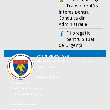
Transparență și
Interes pentru
Conduita din
Administrație
Fii pregătit
pentru Situații
de Urgență
Consiliul Județean Argeș
Adresa:
Piaţa Vasile Milea nr. 1, Piteşti, Cod
Postal: 110053
Relații cu Publicul
Tel:
0248/214009
E-mail:
registratura@cjarges.ro
birou_presa@cjarges.ro
Cabinet Președinte
Tel:
0248/210056