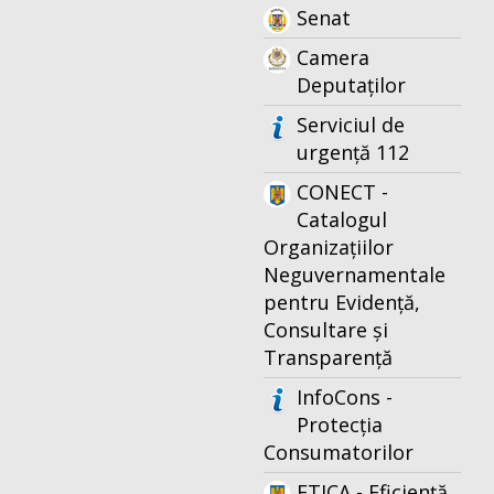
Senat
Camera
Deputaților
Serviciul de
urgență 112
CONECT -
Catalogul
Organizațiilor
Neguvernamentale
pentru Evidență,
Consultare și
Transparență
InfoCons -
Protecția
Consumatorilor
ETICA - Eficiență,