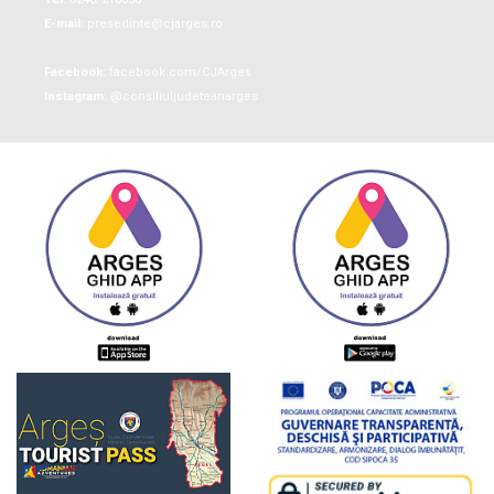
E-mail:
presedinte@cjarges.ro
Facebook:
facebook.com/CJArges
Instagram:
@consiliuljudeteanarges