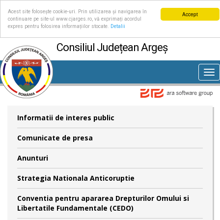
Acest site folosește cookie-uri. Prin utilizarea și navigarea în
Accept
continuare pe site-ul www.cjarges.ro, vă exprimați acordul
expres pentru folosirea informațiilor stocate.
Detalii
Consiliul Județean Argeș
Tog
nav
Informatii de interes public
Comunicate de presa
Anunturi
Strategia Nationala Anticoruptie
Conventia pentru apararea Drepturilor Omului si
Libertatile Fundamentale (CEDO)