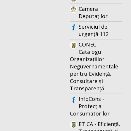
Camera
Deputaților
Serviciul de
urgență 112
CONECT -
Catalogul
Organizațiilor
Neguvernamentale
pentru Evidență,
Consultare și
Transparență
InfoCons -
Protecția
Consumatorilor
ETICA - Eficiență,