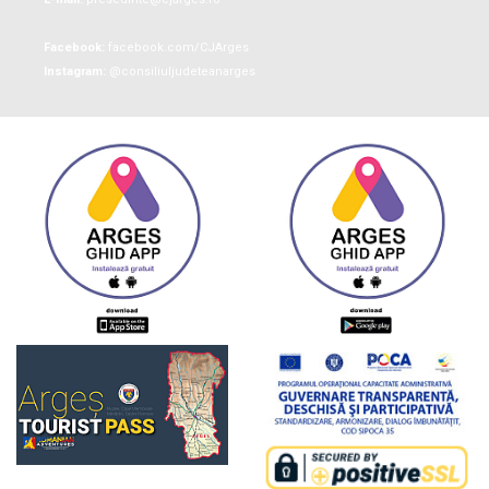
Facebook:
facebook.com/CJArges
Instagram:
@consiliuljudeteanarges