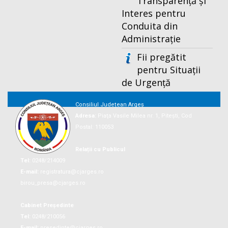
Transparență și
Interes pentru
Conduita din
Administrație
Fii pregătit
pentru Situații
de Urgență
Consiliul Județean Argeș
Adresa:
Piaţa Vasile Milea nr. 1, Piteşti, Cod
Postal: 110053
Relații cu Publicul
Tel:
0248/214009
E-mail:
registratura@cjarges.ro
birou_presa@cjarges.ro
Cabinet Președinte
Tel:
0248/210056
E-mail:
presedinte@cjarges.ro