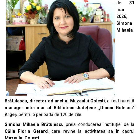
de
31
mai
2026
,
Simona
Mihaela
Brătulescu, director adjunct al Muzeului Golești
, a fost numită
manager interimar al Bibliotecii Județene „Dinicu Golescu"
Argeș
, pentru o perioadă de 120 de zile.
Simona Mihaela Brătulescu
preia conducerea instituției de la
Călin Florin Gerard
, care revine la activitatea sa în cadrul
Muzeului Golești
.