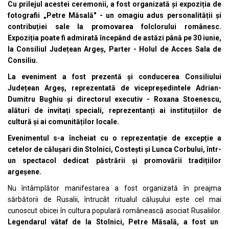
Cu prilejul acestei ceremonii, a fost organizată și expoziția de
fotografii „Petre Măsală" - un omagiu adus personalității și
contribuției sale la promovarea folclorului românesc.
Expoziția poate fi admirată începând de astăzi până pe 30 iunie,
la Consiliul Județean Argeș, Parter - Holul de Acces Sala de
Consiliu.
La eveniment a fost prezentă și conducerea Consiliului
Județean Argeș, reprezentată de vicepreședintele Adrian-
Dumitru Bughiu și directorul executiv - Roxana Stoenescu,
alături de invitați speciali, reprezentanți ai instituțiilor de
cultură și ai comunităților locale.
Evenimentul s-a încheiat cu o reprezentație de excepție a
cetelor de călușari din Stolnici, Costești și Lunca Corbului, într-
un spectacol dedicat păstrării și promovării tradițiilor
argeșene.
Nu întâmplător manifestarea a fost organizată în preajma
sărbătorii de Rusalii, întrucât ritualul călușului este cel mai
cunoscut obicei în cultura populară românească asociat Rusaliilor.
Legendarul vătaf de la Stolnici, Petre Măsală, a fost un