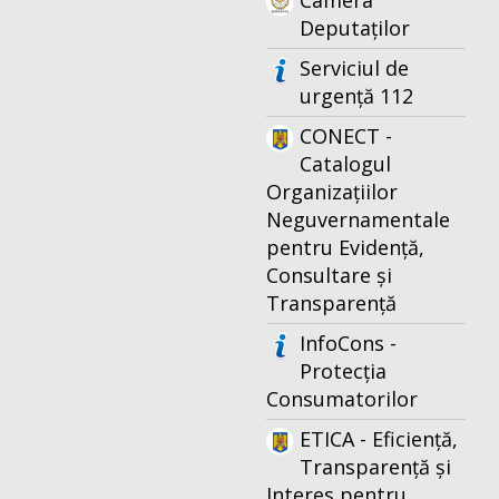
Camera
Deputaților
Serviciul de
urgență 112
CONECT -
Catalogul
Organizațiilor
Neguvernamentale
pentru Evidență,
Consultare și
Transparență
InfoCons -
Protecția
Consumatorilor
ETICA - Eficiență,
Transparență și
Interes pentru