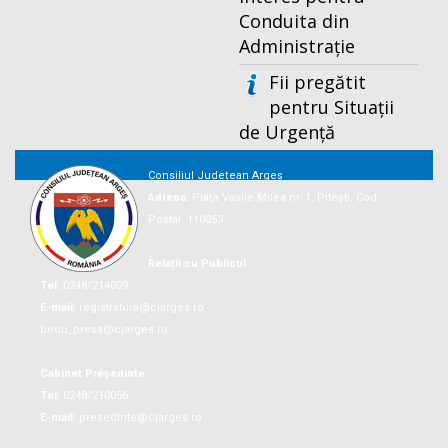
Conduita din
Administrație
Fii pregătit
pentru Situații
de Urgență
Consiliul Județean Argeș
Adresa:
Piaţa Vasile Milea nr. 1, Piteşti, Cod
Postal: 110053
Relații cu Publicul
Tel:
0248/214009
E-mail:
registratura@cjarges.ro
birou_presa@cjarges.ro
Cabinet Președinte
Tel:
0248/210056
E-mail:
presedinte@cjarges.ro