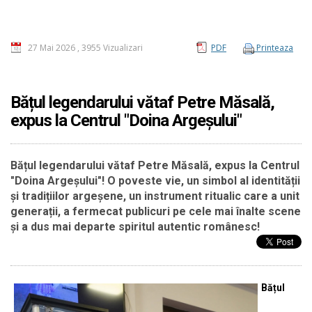
27 Mai 2026
,
3955 Vizualizari
PDF
Printeaza
Bățul legendarului vătaf Petre Măsală,
expus la Centrul "Doina Argeșului"
Bățul legendarului vătaf Petre Măsală, expus la Centrul
"Doina Argeșului"! O poveste vie, un simbol al identității
și tradițiilor argeșene, un instrument ritualic care a unit
generații, a fermecat publicuri pe cele mai înalte scene
și a dus mai departe spiritul autentic românesc!
Bățul