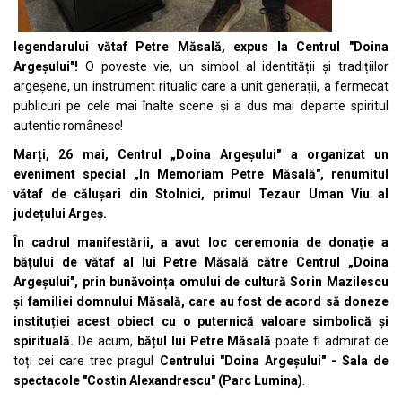
legendarului vătaf Petre Măsală, expus la Centrul "Doina
Argeșului"!
O poveste vie, un simbol al identității și tradițiilor
argeșene, un instrument ritualic care a unit generații, a fermecat
publicuri pe cele mai înalte scene și a dus mai departe spiritul
autentic românesc!
Marți, 26 mai, Centrul „Doina Argeșului" a organizat un
eveniment special „In Memoriam Petre Măsală", renumitul
vătaf de călușari din Stolnici, primul Tezaur Uman Viu al
județului Argeș.
În cadrul manifestării, a avut loc ceremonia de donație a
bățului de vătaf al lui Petre Măsală către Centrul „Doina
Argeșului", prin bunăvoința omului de cultură Sorin Mazilescu
și familiei domnului Măsală, care au fost de acord să doneze
instituției acest obiect cu o puternică valoare simbolică și
spirituală.
De acum,
bățul lui Petre Măsală
poate fi admirat de
toți cei care trec pragul
Centrului "Doina Argeșului" - Sala de
spectacole "Costin Alexandrescu" (Parc Lumina)
.