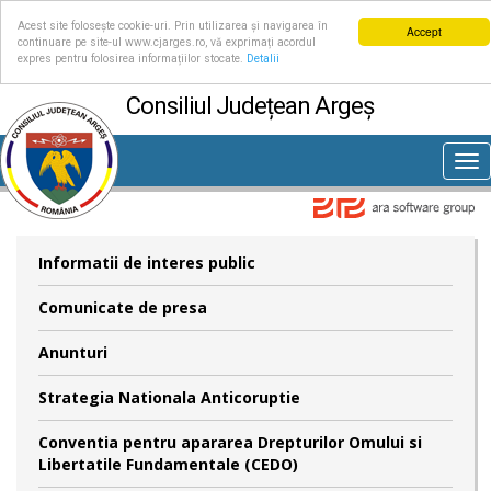
Acest site folosește cookie-uri. Prin utilizarea și navigarea în
Accept
continuare pe site-ul www.cjarges.ro, vă exprimați acordul
expres pentru folosirea informațiilor stocate.
Detalii
Consiliul Județean Argeș
Tog
nav
Informatii de interes public
Comunicate de presa
Anunturi
Strategia Nationala Anticoruptie
Conventia pentru apararea Drepturilor Omului si
Libertatile Fundamentale (CEDO)