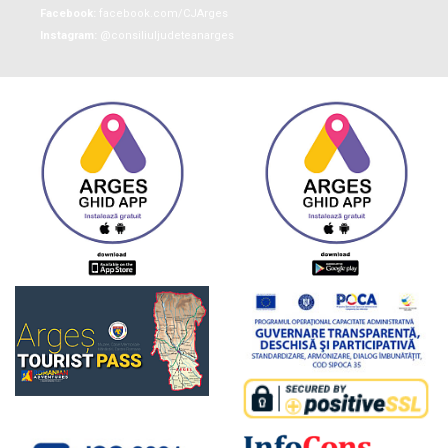
Facebook:
facebook.com/CJArges
Instagram:
@consiliuljudeteanarges