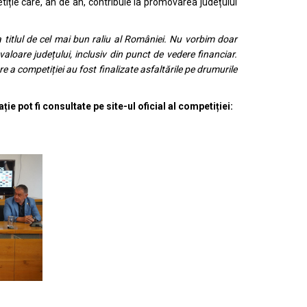
tiție care, an de an, contribuie la promovarea județului
ga titlul de cel mai bun raliu al României. Nu vorbim doar
aloare județului, inclusiv din punct de vedere financiar.
 a competiției au fost finalizate asfaltările pe drumurile
ție pot fi consultate pe site-ul oficial al competiției: