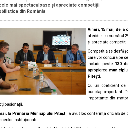
cele mai spectaculoase și apreciate competiții
bilistice din România
Vineri, 15 mai, de la 
al ediției cu numărul 
și apreciate competiți
Competiția se desfășo
care vor concura pe c
include peste
130 de
apropierea
municipi
Pitești
.
Cu un coeficient de 1
punctaj important 
importante din motor
ți pasionații.
mai, la Primăria Municipiului Pitești
, a avut loc conferința oficială d
enerilor instituționali.