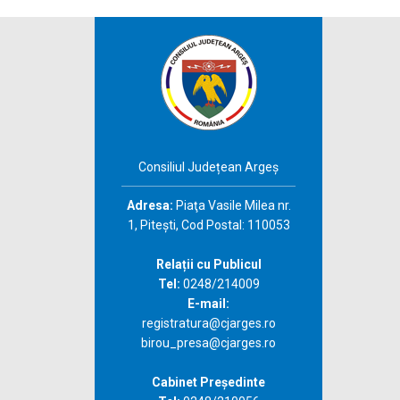
Consiliul Județean Argeș
Adresa:
Piaţa Vasile Milea nr.
1, Piteşti, Cod Postal: 110053
Relații cu Publicul
Tel:
0248/214009
E-mail:
registratura@cjarges.ro
birou_presa@cjarges.ro
Cabinet Președinte