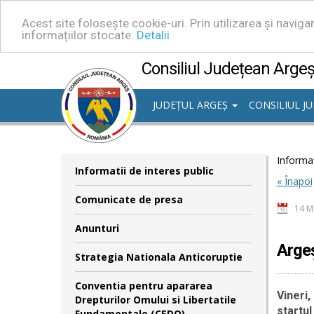
Acest site folosește cookie-uri. Prin utilizarea și navig
informațiilor stocate.
Detalii
Consiliul Județean Arge
JUDEȚUL ARGEȘ
CONSILIUL J
Informaț
Informatii de interes public
« Înapoi
Comunicate de presa
14 M
Anunturi
Argeș
Strategia Nationala Anticoruptie
Conventia pentru apararea
Vineri,
Drepturilor Omului si Libertatile
startul
Fundamentale (CEDO)