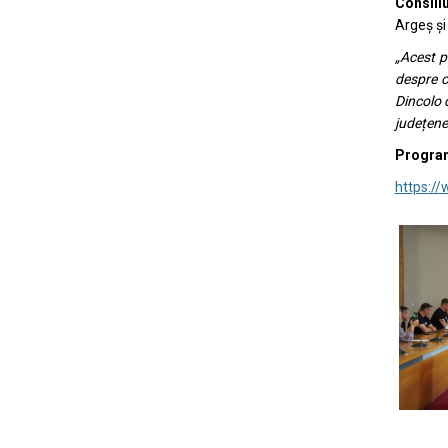
Consili
Argeș și
„Acest p
despre o
Dincolo 
județene
Programu
https://