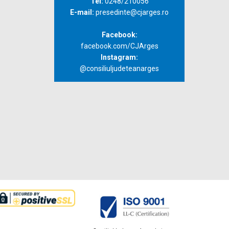
Tel:
0248/210056
E-mail:
presedinte@cjarges.ro
Facebook:
facebook.com/CJArges
Instagram:
@consiliuljudeteanarges