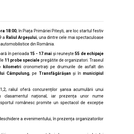
ora 18:00
, în Piața Primăriei Pitești, are loc startul festiv
29 a
Raliul Argeșului
, una dintre cele mai spectaculoase
i automobilistice din România.
ară în perioada
15 - 17 mai
și reunește
55 de echipaje
ele
11 probe speciale
pregătite de organizatori. Traseul
 kilometri
cronometrați pe drumurile de asfalt din
ului Câmpulung
, pe
Transfăgărășan
și în
municipiul
,2, raliul oferă concurenților șansa acumulării unui
în clasamentul național, iar prezența unor nume
sportul românesc promite un spectacol de excepție
e deschidere a evenimentului, în prezența organizatorilor