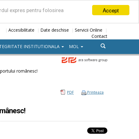
Accept
ordul expres pentru folosirea
Accesibilitate
Date deschise
Servicii Online
|
|
|
|
Contact
TEGRITATE INSTITUTIONALA
MOL
sportului românesc!
PDF
Printeaza
românesc!