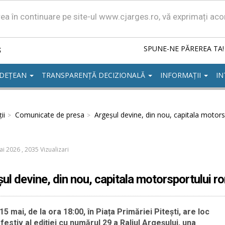
area în continuare pe site-ul www.cjarges.ro, vă exprimați ac
ș
SPUNE-NE PĂREREA TA!
UDEȚEAN
TRANSPARENȚĂ DECIZIONALĂ
INFORMAȚII
IN
ii
Comunicate de presa
Argeșul devine, din nou, capitala motor
ai 2026
,
2035 Vizualizari
ul devine, din nou, capitala motorsportului 
 15 mai, de la ora 18:00, în Piața Primăriei Pitești, are loc
 festiv al ediției cu numărul 29 a Raliul Argeșului, una