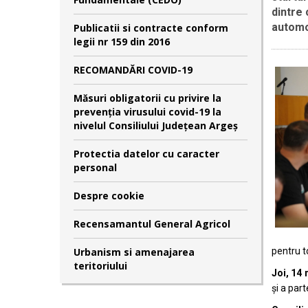
dintre 
automo
Publicatii si contracte conform
legii nr 159 din 2016
RECOMANDĂRI COVID-19
Măsuri obligatorii cu privire la
prevenția virusului covid-19 la
nivelul Consiliului Județean Argeș
Protectia datelor cu caracter
personal
Despre cookie
Recensamantul General Agricol
pentru to
Urbanism si amenajarea
teritoriului
Joi, 14 
și a part