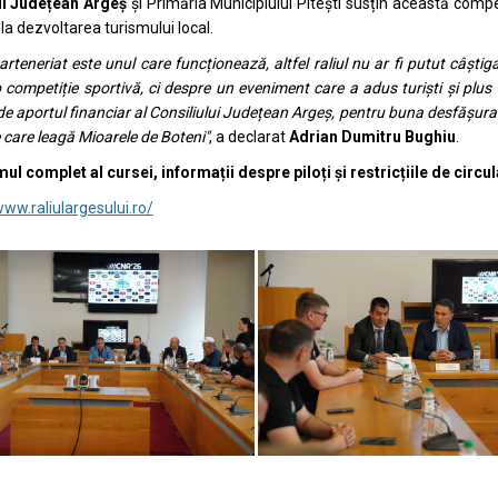
ul Județean Argeș
și Primăria Municipiului Pitești susțin această compe
 la dezvoltarea turismului local.
arteneriat este unul care funcționează, altfel raliul nu ar fi putut câști
 competiție sportivă, ci despre un eveniment care a adus turiști și plus v
de aportul financiar al Consiliului Județean Argeș, pentru buna desfășurare
 care leagă Mioarele de Boteni"
, a declarat
Adrian Dumitru Bughiu
.
l complet al cursei, informații despre piloți și restricțiile de circula
www.raliulargesului.ro/