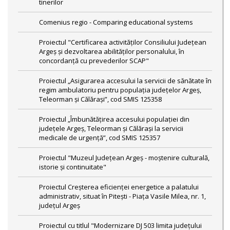
tinerilor
Comenius regio - Comparing educational systems
Proiectul "Certificarea activităţilor Consiliului Judeţean
Argeş şi dezvoltarea abilităţilor personalului, în
concordanţă cu prevederilor SCAP"
Proiectul „Asigurarea accesului la servicii de sănătate în
regim ambulatoriu pentru populația județelor Argeș,
Teleorman și Călărași”, cod SMIS 125358
Proiectul „Îmbunătățirea accesului populației din
județele Argeș, Teleorman și Călărași la servicii
medicale de urgență”, cod SMIS 125357
Proiectul "Muzeul Județean Argeș - moștenire culturală,
istorie și continuitate"
Proiectul Creşterea eficienţei energetice a palatului
administrativ, situat în Piteşti - Piaţa Vasile Milea, nr. 1,
judeţul Argeş
Proiectul cu titlul "Modernizare DJ 503 limita județului