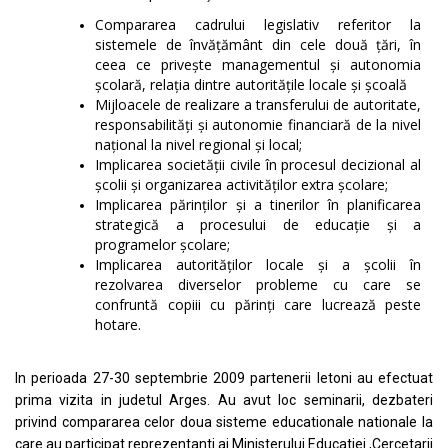
Compararea cadrului legislativ referitor la
sistemele de învăţământ din cele două ţări, în
ceea ce priveşte managementul şi autonomia
şcolară, relaţia dintre autorităţile locale şi şcoală
Mijloacele de realizare a transferului de autoritate,
responsabilităţi şi autonomie financiară de la nivel
naţional la nivel regional şi local;
Implicarea societăţii civile în procesul decizional al
şcolii şi organizarea activităţilor extra şcolare;
Implicarea părinţilor şi a tinerilor în planificarea
strategică a procesului de educaţie şi a
programelor şcolare;
Implicarea autorităţilor locale şi a şcolii în
rezolvarea diverselor probleme cu care se
confruntă copiii cu părinţi care lucrează peste
hotare.
In perioada 27-30 septembrie 2009 partenerii letoni au efectuat
prima vizita in judetul Arges. Au avut loc seminarii, dezbateri
privind compararea celor doua sisteme educationale nationale la
care au participat reprezentanti ai Ministerului Educatiei ,Cercetarii