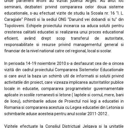
unde partenerii letoni au vizitat judetul Arges. Au avut loc
seminarii, dezbateri privind compararea celor doua sisteme
educationale, s-au efectuat vizite de studiu la Scoala nr. 16 "I. L.
Caragiale" Pitesti si la sediul ONG "Daruind vei dobandi si tu" din
Topoloveni. Echipele proiectului incearca sa aduca solutii pentru
cresterea calitatii educatiei si realizarea unui proces educational
eficient, având drept scop transferul de autoritate,
responsabilitate si resurse privind managementul general si
financiar de la nivel national catre cel regional, local si scolar.
In perioada 14-19 noiembrie 2010 s-a desfasurat cea de-a cincea
vizită din cadrul proiectului Compararea Sistemelor Educationale
si care avut la baza un schimb util de informatii si solutii privind
activitatile din proiect, care vizeaza implicarea autoritatilor publice
locale in educatie, compararea programelelor guvernamentale
aplicate in scolile romanesti si letone ( laptele si cornul, mere, bani
de liceu), schimbarile aduse de Proiectul noii legi a educatiei in
Romania si compararea acestuia cu Legea educatiei din Letonia si
schimbarile aduse acesteia pentru anul scolar 2011-2012 .
Vizitele efectuate la Consiliul Districtual Jelgava si la unitatile