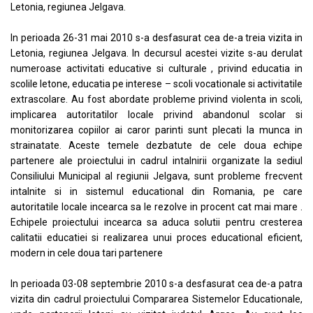
Letonia, regiunea Jelgava.
In perioada 26-31 mai 2010 s-a desfasurat cea de-a treia vizita in
Letonia, regiunea Jelgava. In decursul acestei vizite s-au derulat
numeroase activitati educative si culturale , privind educatia in
scolile letone, educatia pe interese – scoli vocationale si activitatile
extrascolare. Au fost abordate probleme privind violenta in scoli,
implicarea autoritatilor locale privind abandonul scolar si
monitorizarea copiilor ai caror parinti sunt plecati la munca in
strainatate. Aceste temele dezbatute de cele doua echipe
partenere ale proiectului in cadrul intalnirii organizate la sediul
Consiliului Municipal al regiunii Jelgava, sunt probleme frecvent
intalnite si in sistemul educational din Romania, pe care
autoritatile locale incearca sa le rezolve in procent cat mai mare .
Echipele proiectului incearca sa aduca solutii pentru cresterea
calitatii educatiei si realizarea unui proces educational eficient,
modern in cele doua tari partenere
In perioada 03-08 septembrie 2010 s-a desfasurat cea de-a patra
vizita din cadrul proiectului Compararea Sistemelor Educationale,