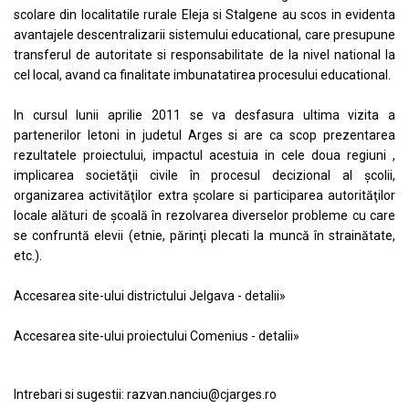
scolare din localitatile rurale Eleja si Stalgene au scos in evidenta
avantajele descentralizarii sistemului educational, care presupune
transferul de autoritate si responsabilitate de la nivel national la
cel local, avand ca finalitate imbunatatirea procesului educational.
In cursul lunii aprilie 2011 se va desfasura ultima vizita a
partenerilor letoni in judetul Arges si are ca scop prezentarea
rezultatele proiectului, impactul acestuia in cele doua regiuni ,
implicarea societăţii civile în procesul decizional al şcolii,
organizarea activităţilor extra şcolare si participarea autorităţilor
locale alături de şcoală în rezolvarea diverselor probleme cu care
se confruntă elevii (etnie, părinţi plecati la muncă în strainătate,
etc.).
Accesarea site-ului districtului Jelgava -
detalii»
Accesarea site-ului proiectului Comenius -
detalii»
Intrebari si sugestii:
razvan.nanciu@cjarges.ro