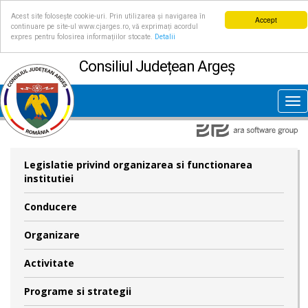
Acest site folosește cookie-uri. Prin utilizarea și navigarea în
Accept
continuare pe site-ul www.cjarges.ro, vă exprimați acordul
expres pentru folosirea informațiilor stocate.
Detalii
Consiliul Județean Argeș
Tog
nav
Legislatie privind organizarea si functionarea
institutiei
Conducere
Organizare
Activitate
Programe si strategii