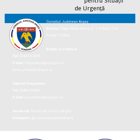
pentru Situații
de Urgență
Consiliul Județean Argeș
Adresa:
Piaţa Vasile Milea nr. 1, Piteşti, Cod
Postal: 110053
Relații cu Publicul
Tel:
0248/214009
E-mail:
registratura@cjarges.ro
birou_presa@cjarges.ro
Cabinet Președinte
Tel:
0248/210056
E-mail:
presedinte@cjarges.ro
Facebook:
facebook.com/CJArges
Instagram:
@consiliuljudeteanarges