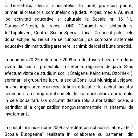
si Tineretului, lideri ai sindicatelor din judet, profesori, parinti,
primari ai oraselor si comunelor din judetul Arges, media. Au avut
loc activitati educative si culturale la Scoala nr. 16 "I.L.
Caragiale"Pitesti, la sediul ONG "Daruind vei dobandi si
tu"Topoloveni, Centrul Scolar Special Rucar. Cu acest prilej cele
doua echipe au reusit sa se cunoasca , sa compare sistemele
educative din institutiile partenere , schimb de idei si bune practici.
In perioada 20-26 octombrie 2009 s-a desfasurat cea de-a doua
vizita din cadrul proiectului in Letonia, regiunea Jelgava. S-au
efectuat vizite de studiu in scoli ( Stalgene, Kalnciems, Ozolnieki ),
seminarii si grupuri de lucru la sediul Consiliului Municipal Jelgava,
privind implicarea municipalitatii in educatie. In cadrul acestor
seminarii s-au compararat sursele de finantare ale invatamantului
in cele doua tari, s-a discutat despre rolul autoritatilor locale, a
parintilor si a organizatiilor nonguvernamentale in sistemul de
invatamant .
In cursul lunii noiembrie 2009 s-a editat primul numar al revistei "
Scoala Europeana" realizata in colaborare cu partenerii din