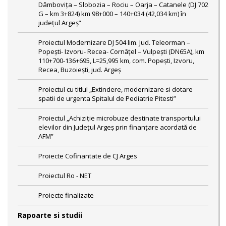
Dâmbovița – Slobozia – Rociu – Oarja – Catanele (DJ 702
G – km 3+824) km 98+000 – 140+034 (42,034 km) în
județul Argeș”
Proiectul Modernizare DJ 504 lim. Jud. Teleorman –
Popeşti- Izvoru- Recea- Cornăţel – Vulpeşti (DN65A), km
110+700-136+695, L=25,995 km, com. Popeşti, Izvoru,
Recea, Buzoieşti, jud. Argeş
Proiectul cu titlul „Extindere, modernizare si dotare
spatii de urgenta Spitalul de Pediatrie Pitesti”
Proiectul „Achiziție microbuze destinate transportului
elevilor din Județul Argeș prin finanțare acordată de
AFM”
Proiecte Cofinantate de CJ Arges
Proiectul Ro - NET
Proiecte finalizate
Rapoarte si studii