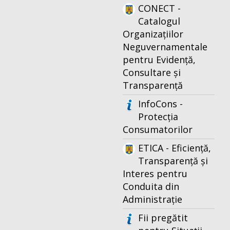
CONECT -
Catalogul
Organizațiilor
Neguvernamentale
pentru Evidență,
Consultare și
Transparență
InfoCons -
Protecția
Consumatorilor
ETICA - Eficiență,
Transparență și
Interes pentru
Conduita din
Administrație
Fii pregătit