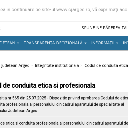
area în continuare pe site-ul www.cjarges.ro, vă exprimați ac
ș
SPUNE-NE PĂREREA TA!
UDEȚEAN
TRANSPARENȚĂ DECIZIONALĂ
INFORMAȚII
IN
l Județean Argeș
Integritate institutionala
Codul de conduita etica
 de conduita etica si profesionala
itia nr 565 din 25.07.2025 - Dispozitie privind aprobarea Codului de etica
ta profesionala al personalului din cadrul aparatului de specialitate al
liului Judetean Arges
de etica si conduita profesionala al personalului din cadrul aparatului d