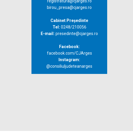
registratura@cjarges.ro
birou_presa@cjarges.ro
Cabinet Președinte
Tel:
0248/210056
E-mail:
presedinte@cjarges.ro
Facebook:
facebook.com/CJArges
Instagram:
@consiliuljudeteanarges