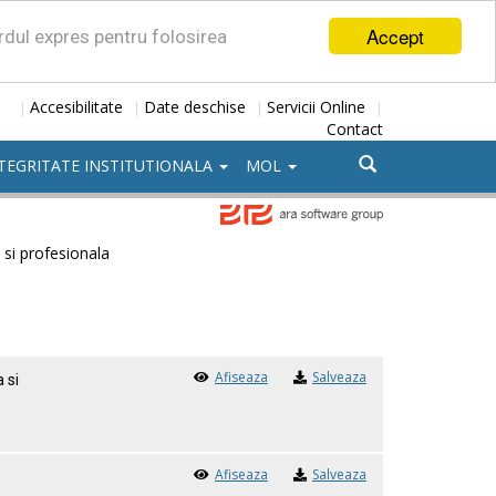
Accept
ordul expres pentru folosirea
Accesibilitate
Date deschise
Servicii Online
|
|
|
|
Contact
TEGRITATE INSTITUTIONALA
MOL
 si profesionala
Afiseaza
Salveaza
 si
Afiseaza
Salveaza
e