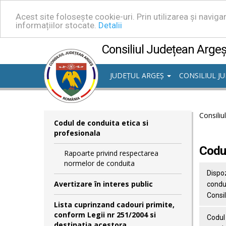
Acest site folosește cookie-uri. Prin utilizarea și navig
informațiilor stocate.
Detalii
Consiliul Județean Arge
JUDEȚUL ARGEȘ
CONSILIUL J
Consiliu
Codul de conduita etica si
profesionala
Codul
Rapoarte privind respectarea
normelor de conduita
Dispoz
Avertizare în interes public
condui
Consi
Lista cuprinzand cadouri primite,
conform Legii nr 251/2004 si
Codul 
destinatia acestora