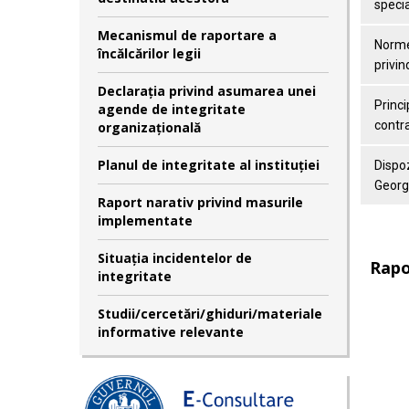
specia
Mecanismul de raportare a
Norme
încălcărilor legii
privin
Declaraţia privind asumarea unei
Princi
agende de integritate
contra
organizaţională
Planul de integritate al instituției
Dispoz
George
Raport narativ privind masurile
implementate
Situația incidentelor de
Rapo
integritate
Studii/cercetări/ghiduri/materiale
informative relevante