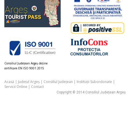
Consiliul Judeţean Argeș deţine
certificare EN ISO 9001:2015
Acasă
|
Județul Argeș
|
Consiliul Județean
|
Instituții Subordonate
|
Servicii Online
|
Contact
Copyright © 2014 Consiliul Județean Argeș