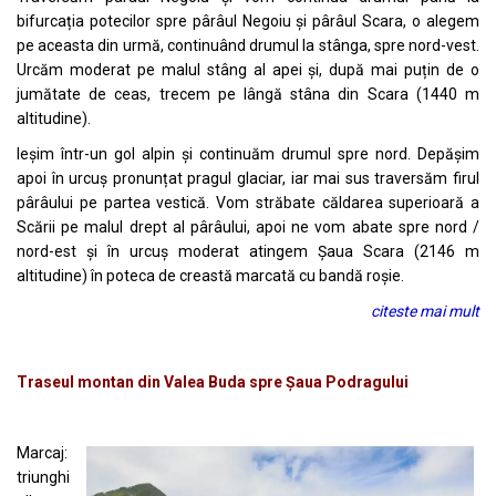
bifurcația potecilor spre pârâul Negoiu și pârâul Scara, o alegem
pe aceasta din urmă, continuând drumul la stânga, spre nord-vest.
Urcăm moderat pe malul stâng al apei și, după mai puțin de o
jumătate de ceas, trecem pe lângă stâna din Scara (1440 m
altitudine).
Ieșim într-un gol alpin și continuăm drumul spre nord. Depășim
apoi în urcuș pronunțat pragul glaciar, iar mai sus traversăm firul
pârâului pe partea vestică. Vom străbate căldarea superioară a
Scării pe malul drept al pârâului, apoi ne vom abate spre nord /
nord-est și în urcuș moderat atingem Șaua Scara (2146 m
altitudine) în poteca de creastă marcată cu bandă roșie.
citeste mai mult
Traseul montan din Valea Buda spre Șaua Podragului
Marcaj:
triunghi