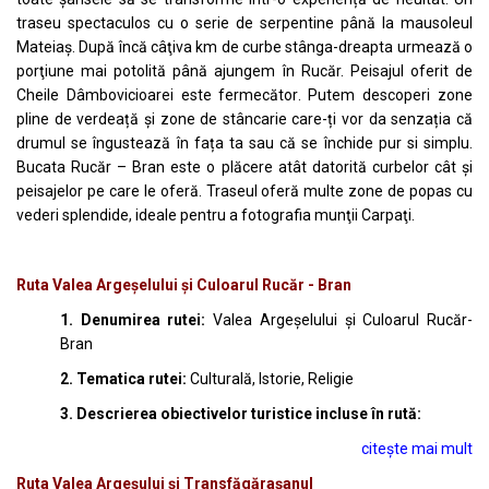
traseu spectaculos cu o serie de serpentine până la mausoleul
Mateiaș. După încă câţiva km de curbe stânga-dreapta urmează o
porţiune mai potolită până ajungem în Rucăr. Peisajul oferit de
Cheile Dâmbovicioarei este fermecător. Putem descoperi zone
pline de verdeață și zone de stâncarie care-ți vor da senzația că
drumul se îngustează în fața ta sau că se închide pur si simplu.
Bucata Rucăr – Bran este o plăcere atât datorită curbelor cât şi
peisajelor pe care le oferă. Traseul oferă multe zone de popas cu
vederi splendide, ideale pentru a fotografia munţii Carpaţi.
Ruta Valea Argeșelului și Culoarul Rucăr - Bran
1. Denumirea rutei:
Valea Argeșelului și Culoarul Rucăr-
Bran
2. Tematica rutei:
Culturală, Istorie, Religie
3. Descrierea obiectivelor turistice incluse în rută:
citește mai mult
Ruta Valea Argeșului și Transfăgărașanul