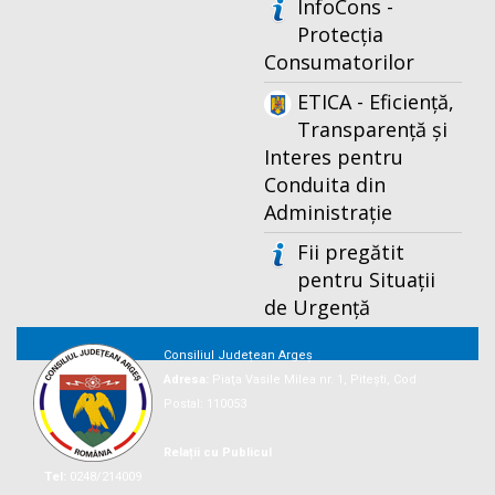
InfoCons -
Protecția
Consumatorilor
ETICA - Eficiență,
Transparență și
Interes pentru
Conduita din
Administrație
Fii pregătit
pentru Situații
de Urgență
Consiliul Județean Argeș
Adresa:
Piaţa Vasile Milea nr. 1, Piteşti, Cod
Postal: 110053
Relații cu Publicul
Tel:
0248/214009