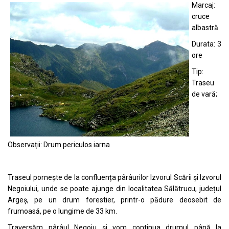
Marcaj:
cruce
albastră
Durata: 3
ore
Tip:
Traseu
de vară;
Observații: Drum periculos iarna
Traseul pornește de la confluența pârâurilor Izvorul Scării și Izvorul
Negoiului, unde se poate ajunge din localitatea Sălătrucu, județul
Argeș, pe un drum forestier, printr-o pădure deosebit de
frumoasă, pe o lungime de 33 km.
Traversăm pârâul Negoiu și vom continua drumul până la