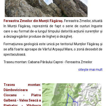
Fereastra Zmeilor din Munții Făgăraș.
Fereastra Zmeilor, situată
în Munții Făgăraș, reprezintă de fapt o serie de custuri înguste
care s-au format de-a lungul timpului datorită acțiunii curenților și
a dezagregărilor produse de îngheț si dezgheț.
Formațiunea geologică este unică pe teritoriul Munților Făgăraș și
se află foarte aproape de Vârful Arpașul Mare, o zonă deosebit de
spectaculoasă.
Traseu montan: Cabana Pârâului Caprei - Fereastra Zmeilor
citește mai mult
Traseu montan:
Dâmbovicioara –
Ciocanu - Piatra
Galbenă - Valea Seacă a
Pietrelor - Vlădușca