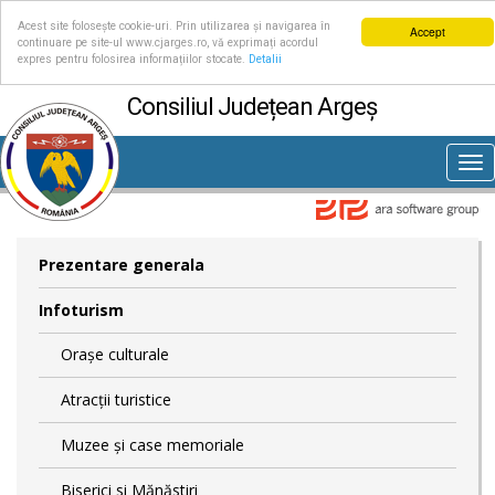
Acest site folosește cookie-uri. Prin utilizarea și navigarea în
Accept
continuare pe site-ul www.cjarges.ro, vă exprimați acordul
expres pentru folosirea informațiilor stocate.
Detalii
Consiliul Județean Argeș
Tog
nav
Prezentare generala
Infoturism
Orașe culturale
Atracții turistice
Muzee și case memoriale
Biserici si Mănăstiri