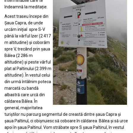
interminabile care te
îndeamnă la meditație.
Acest traseu începe din
Șaua Capra, de unde
urcăm inițial spre S-V
până la vârful Izer (2 417
m altitudine) și coborâm
spre V, trecând prin șaua
Bâlea (2 286 m
altitudine) și peste vârful
plat al Paltinului (2 399 m
altitudine). În vestul celui
din urmă întâlnim poteca
marcată cu bandă
albastră care urcă din
căldarea Bâlea. În
general, majoritatea
turiștilor nu parcurg segmentul de creastă dintre șaua Capra și
șaua Paltinul, ci obișnuiesc să coboare în căldarea Bâlea și să urce
apoi în șaua Paltinul. Vom străbate spre S șaua Paltinul, în vestul