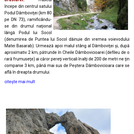
începe din centrul satului
Podul Dâmboviţei (km 80
pe DN 73), ramificându-
se din drumul naţional
lângă Podul lui Socol
(denumirea de Puntea lui Socol dăinuie din vremea voievodului
Matei Basarab). Urmează apoi malul stâng al Dâmboviţei şi, după
aproximativ 2 km, pătrunde în Cheile Dâmbovicioarei (defileu de o
rară frumuseţe) ai căror pereţi verticali înalţi de 200 de metri ne ţin
companie 3 km, până mai sus de Peştera Dâmbovicioara care se
află în dreapta drumului.
citește mai mult