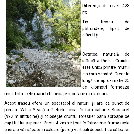
Diferența de nivel: 423
m;
Tip: traseu de
pătrundere, lipsit de
dificulăți.
Cetatea naturală de
stâncă a Pietrei Craiului
este unică printre munții
din țara noastră. Creasta
lungă de aproximativ 25
de kilometri formează
unul dintre cele mai iubite peisaje montane din România.
Acest traseu oferă un spectacol al naturii și are ca punct de
plecare Valea Seacă a Pietrelor chiar în fața cabanei Brusturet
(992 m altitudine) și folosește drumul forestier până aproape de
capătul lui superior. Primii 4 km străbat în întregime frumoasele
chei ale văii săpate în calcare (pereți verticali deosebit de sălbatici,