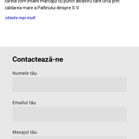
căreia vom întâlni marcajul cu punct albastru care urcă prin
căldarea mare a Paltinului dinspre S-V.
citeste mai mult