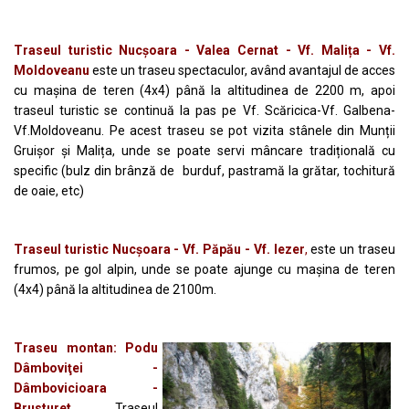
Traseul turistic Nucșoara - Valea Cernat - Vf. Malița - Vf.
Moldoveanu
este un traseu spectaculor, având avantajul de acces
cu mașina de teren (4x4) până la altitudinea de 2200 m, apoi
traseul turistic se continuă la pas pe Vf. Scăricica-Vf. Galbena-
Vf.Moldoveanu. Pe acest traseu se pot vizita stânele din Munții
Gruișor și Malița, unde se poate servi mâncare tradițională cu
specific (bulz din brânză de burduf, pastramă la grătar, tochitură
de oaie, etc)
Traseul turistic Nucșoara - Vf. Păpău - Vf. Iezer
,
este un traseu
frumos, pe gol alpin, unde se poate ajunge cu mașina de teren
(4x4) până la altitudinea de 2100m.
Traseu montan: Podu
Dâmboviţei -
Dâmbovicioara -
Brusturet.
Traseul