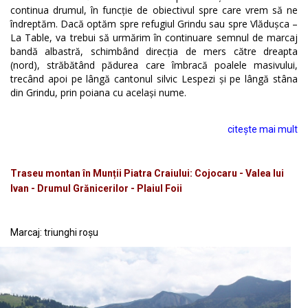
continua drumul, în funcție de obiectivul spre care vrem să ne
îndreptăm. Dacă optăm spre refugiul Grindu sau spre Vlădușca –
La Table, va trebui să urmărim în continuare semnul de marcaj
bandă albastră, schimbând direcția de mers către dreapta
(nord), străbătând pădurea care îmbracă poalele masivului,
trecând apoi pe lângă cantonul silvic Lespezi și pe lângă stâna
din Grindu, prin poiana cu același nume.
citește mai mult
Traseu montan în Munții Piatra Craiului: Cojocaru - Valea lui
Ivan - Drumul Grănicerilor - Plaiul Foii
Marcaj: triunghi roșu