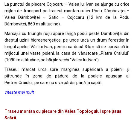
La punctul de plecare Cojocaru – Valea lui Ivan se ajunge cu orice
mijloc de transport pe traseul montan rutier Podu Dâmboviței –
Valea Dâmboviței – Sătic – Cojocaru (12 km de la Podu
Dâmboviței; 860 m altitudine).
Marcajul cu triunghi roșu apare lângă podul peste Dâmbovița, din
dreptul uzinii hidroenergetice, pe unde urcă un drum forestier în
lungul apelor Văii lui Ivan, pentru ca după 3 km să se oprească în
mijlocul unei vaste poieni, la casa de vânătoare „Piatra Craiului"
(1090 m altitudine; pe hărțile vechi "Valea lui Ivan").
Traseul marcat urcă spre marginea superioară a poienii și
pătrunde în zona de pădure de la poalele apusean al
Pietrei Craiului, pe care nu o va părăsi până la capăt.
citeste mai mult
Traseu montan cu plecare din Valea Topologului spre Șaua
Scării