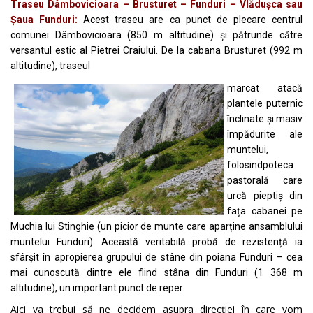
Traseu Dâmbovicioara – Brusturet – Funduri – Vlădușca sau
Șaua Funduri:
Acest traseu are ca punct de plecare centrul
comunei Dâmbovicioara (850 m altitudine) și pătrunde către
versantul estic al Pietrei Craiului. De la cabana Brusturet (992 m
altitudine), traseul
marcat
atacă
plantele puternic
înclinate și masiv
împădurite ale
muntelui,
folosindpoteca
pastorală care
urcă pieptiș din
fața cabanei pe
Muchia lui Stinghie (un picior de munte care aparține ansamblului
muntelui Funduri). Această veritabilă probă de rezistență ia
sfârșit în apropierea grupului de stâne din poiana Funduri – cea
mai cunoscută dintre ele fiind stâna din Funduri (1 368 m
altitudine), un important punct de reper.
Aici va trebui să ne decidem asupra direcției în care vom