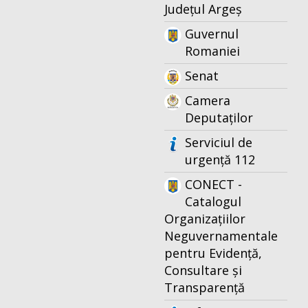
Județul Argeș
Guvernul
Romaniei
Senat
Camera
Deputaților
Serviciul de
urgență 112
CONECT -
Catalogul
Organizațiilor
Neguvernamentale
pentru Evidență,
Consultare și
Transparență