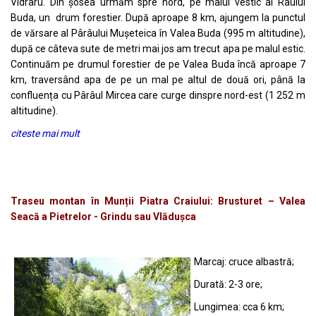
Vidraru. Din șosea urmăm spre nord, pe malul vestic al Râului
Buda, un drum forestier. După aproape 8 km, ajungem la punctul
de vărsare al Pârâului Mușeteica în Valea Buda (995 m altitudine),
după ce câteva sute de metri mai jos am trecut apa pe malul estic.
Continuăm pe drumul forestier de pe Valea Buda încă aproape 7
km, traversând apa de pe un mal pe altul de două ori, până la
confluența cu Pârâul Mircea care curge dinspre nord-est (1 252 m
altitudine).
citeste mai mult
Traseu montan în Munții Piatra Craiului: Brusturet – Valea
Seacă a Pietrelor - Grindu sau Vlădușca
Marcaj: cruce albastră;
Durată: 2-3 ore;
Lungimea: cca 6 km;