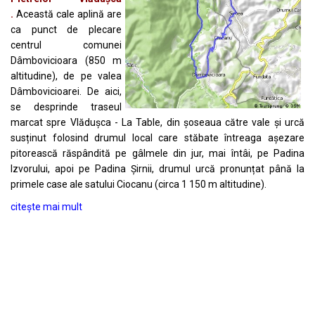
.
Această cale aplină are
ca punct de plecare
centrul comunei
Dâmbovicioara (850 m
altitudine), de pe valea
Dâmbovicioarei. De aici,
se desprinde traseul
marcat spre Vlădușca - La Table, din șoseaua către vale și urcă
susținut folosind drumul local care stăbate întreaga așezare
pitorească răspândită pe gâlmele din jur, mai întâi, pe Padina
Izvorului, apoi pe Padina Șirnii, drumul urcă pronunțat până la
primele case ale satului Ciocanu (circa 1 150 m altitudine).
citește mai mult