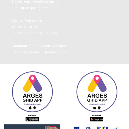
E-mail:
registratura@cjarges.ro
birou_presa@cjarges.ro
Cabinet Președinte
Tel:
0248/210056
E-mail:
presedinte@cjarges.ro
Facebook:
facebook.com/CJArges
Instagram:
@consiliuljudeteanarges