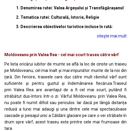
1. Denumirea rutei: Valea Argeșului și Transfăgărașanul
2. Tematica rutei: Culturală, Istorie, Religie
3. Descrierea obiectivelor turistice incluse în rută:
citește mai mult
Moldoveanu prin Valea Rea - cel mai scurt traseu către vârf
Pe lista oricărui iubitor de munte se află la loc de cinste un traseu
pe Moldoveanu, cel mai înalt și mai impunător munte de la noi din
țară. Din fericire, traseele care duc către mult râvnitul vârf sunt
suficiente și pentru gustul și îndemânarea fiecăruia.Traseul
prin Valea Rea are avantajul de a fi cel mai scurt, putând fi
străbătut dus-întors într-o zi. Vârful Moldoveanu prin Valea Rea,
nu poate fi numit dificil sau periculos. Iar dacă pe lângă distanța
redusă a turei mai adaugi și una dintre cele mai spectaculoase
cascade și peisajul unic a Căldării glaciare pe care o vei străbate în
drum spre vârf, acest traseu este printre cele mai frumoase din
tara.