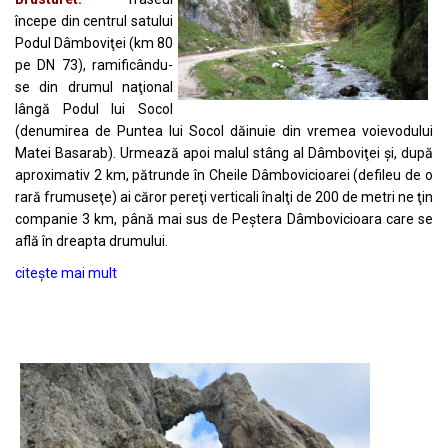
începe din centrul satului
Podul Dâmboviţei (km 80
pe DN 73), ramificându-
se din drumul naţional
lângă Podul lui Socol
(denumirea de Puntea lui Socol dăinuie din vremea voievodului
Matei Basarab). Urmează apoi malul stâng al Dâmboviţei şi, după
aproximativ 2 km, pătrunde în Cheile Dâmbovicioarei (defileu de o
rară frumuseţe) ai căror pereţi verticali înalţi de 200 de metri ne ţin
companie 3 km, până mai sus de Peştera Dâmbovicioara care se
află în dreapta drumului.
citește mai mult