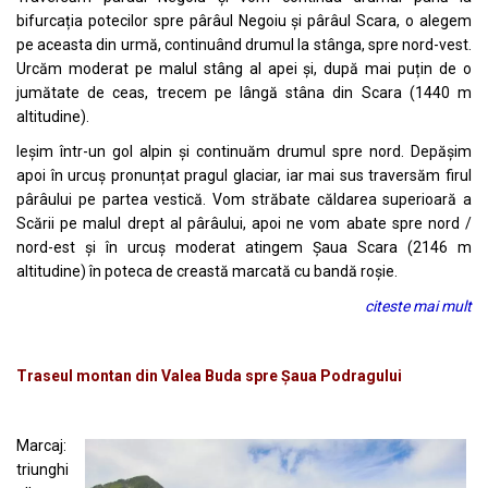
bifurcația potecilor spre pârâul Negoiu și pârâul Scara, o alegem
pe aceasta din urmă, continuând drumul la stânga, spre nord-vest.
Urcăm moderat pe malul stâng al apei și, după mai puțin de o
jumătate de ceas, trecem pe lângă stâna din Scara (1440 m
altitudine).
Ieșim într-un gol alpin și continuăm drumul spre nord. Depășim
apoi în urcuș pronunțat pragul glaciar, iar mai sus traversăm firul
pârâului pe partea vestică. Vom străbate căldarea superioară a
Scării pe malul drept al pârâului, apoi ne vom abate spre nord /
nord-est și în urcuș moderat atingem Șaua Scara (2146 m
altitudine) în poteca de creastă marcată cu bandă roșie.
citeste mai mult
Traseul montan din Valea Buda spre Șaua Podragului
Marcaj:
triunghi