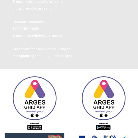
E-mail:
registratura@cjarges.ro
birou_presa@cjarges.ro
Cabinet Președinte
Tel:
0248/210056
E-mail:
presedinte@cjarges.ro
Facebook:
facebook.com/CJArges
Instagram:
@consiliuljudeteanarges