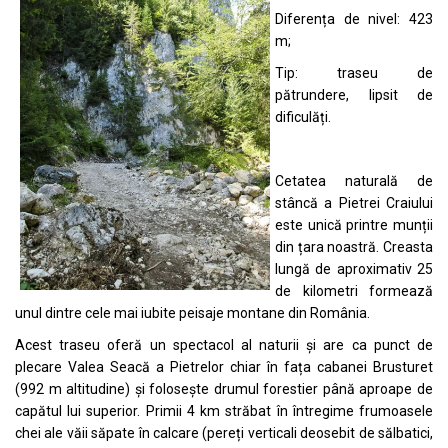
Diferența de nivel: 423
m;
Tip: traseu de
pătrundere, lipsit de
dificulăți.
Cetatea naturală de
stâncă a Pietrei Craiului
este unică printre munții
din țara noastră. Creasta
lungă de aproximativ 25
de kilometri formează
unul dintre cele mai iubite peisaje montane din România.
Acest traseu oferă un spectacol al naturii și are ca punct de
plecare Valea Seacă a Pietrelor chiar în fața cabanei Brusturet
(992 m altitudine) și folosește drumul forestier până aproape de
capătul lui superior. Primii 4 km străbat în întregime frumoasele
chei ale văii săpate în calcare (pereți verticali deosebit de sălbatici,