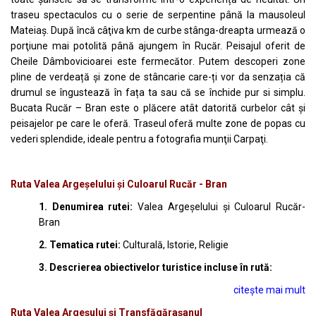
traseu spectaculos cu o serie de serpentine până la mausoleul
Mateiaș. După încă câţiva km de curbe stânga-dreapta urmează o
porţiune mai potolită până ajungem în Rucăr. Peisajul oferit de
Cheile Dâmbovicioarei este fermecător. Putem descoperi zone
pline de verdeață și zone de stâncarie care-ți vor da senzația că
drumul se îngustează în fața ta sau că se închide pur si simplu.
Bucata Rucăr – Bran este o plăcere atât datorită curbelor cât şi
peisajelor pe care le oferă. Traseul oferă multe zone de popas cu
vederi splendide, ideale pentru a fotografia munţii Carpaţi.
Ruta Valea Argeșelului și Culoarul Rucăr - Bran
1. Denumirea rutei:
Valea Argeșelului și Culoarul Rucăr-
Bran
2. Tematica rutei:
Culturală, Istorie, Religie
3. Descrierea obiectivelor turistice incluse în rută:
citește mai mult
Ruta Valea Argeșului și Transfăgărașanul