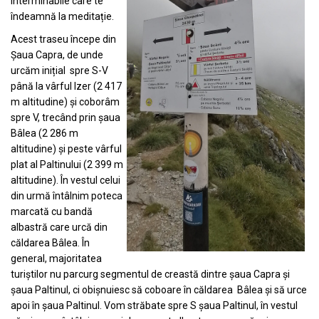
interminabile care te
îndeamnă la meditație.
Acest traseu începe din
Șaua Capra, de unde
urcăm inițial spre S-V
până la vârful Izer (2 417
m altitudine) și coborâm
spre V, trecând prin șaua
Bâlea (2 286 m
altitudine) și peste vârful
plat al Paltinului (2 399 m
altitudine). În vestul celui
din urmă întâlnim poteca
marcată cu bandă
albastră care urcă din
căldarea Bâlea. În
general, majoritatea
turiștilor nu parcurg segmentul de creastă dintre șaua Capra și
șaua Paltinul, ci obișnuiesc să coboare în căldarea Bâlea și să urce
apoi în șaua Paltinul. Vom străbate spre S șaua Paltinul, în vestul