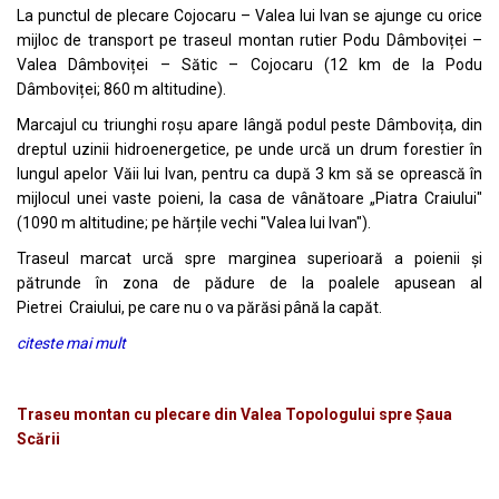
La punctul de plecare Cojocaru – Valea lui Ivan se ajunge cu orice
mijloc de transport pe traseul montan rutier Podu Dâmboviței –
Valea Dâmboviței – Sătic – Cojocaru (12 km de la Podu
Dâmboviței; 860 m altitudine).
Marcajul cu triunghi roșu apare lângă podul peste Dâmbovița, din
dreptul uzinii hidroenergetice, pe unde urcă un drum forestier în
lungul apelor Văii lui Ivan, pentru ca după 3 km să se oprească în
mijlocul unei vaste poieni, la casa de vânătoare „Piatra Craiului"
(1090 m altitudine; pe hărțile vechi "Valea lui Ivan").
Traseul marcat urcă spre marginea superioară a poienii și
pătrunde în zona de pădure de la poalele apusean al
Pietrei Craiului, pe care nu o va părăsi până la capăt.
citeste mai mult
Traseu montan cu plecare din Valea Topologului spre Șaua
Scării