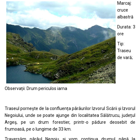
Marcaj:
cruce
albastră
Durata: 3
ore
Tip:
Traseu
de vară;
Observații: Drum periculos iarna
Traseul pornește de la confluența pârâurilor Izvorul Scării și Izvorul
Negoiului, unde se poate ajunge din localitatea Sălătrucu, județul
Argeș, pe un drum forestier, printr-o pădure deosebit de
frumoasă, pe o lungime de 33 km.
Traversăm pârâul Negoiu și vom continua drumul până la