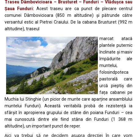
Traseu Dâmbovicioara – Brusturet – Funduri – Vlădușca sau
Șaua Funduri:
Acest traseu are ca punct de plecare centrul
comunei Dâmbovicioara (850 m altitudine) și pătrunde către
versantul estic al Pietrei Craiului. De la cabana Brusturet (992 m
altitudine), traseul
marcat
atacă
plantele puternic
înclinate și masiv
împădurite ale
muntelui,
folosindpoteca
pastorală care
urcă pieptiș din
fața cabanei pe
Muchia lui Stinghie (un picior de munte care aparține ansamblului
muntelui Funduri). Această veritabilă probă de rezistență ia
sfârșit în apropierea grupului de stâne din poiana Funduri – cea
mai cunoscută dintre ele fiind stâna din Funduri (1 368 m
altitudine), un important punct de reper.
Aici va trebui să ne decidem asupra direcției în care vom