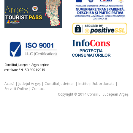
Consiliul Judeţean Argeș deţine
certificare EN ISO 9001:2015
Acasă
|
Județul Argeș
|
Consiliul Județean
|
Instituții Subordonate
|
Servicii Online
|
Contact
Copyright © 2014 Consiliul Județean Argeș