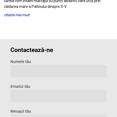
căreia vom întâlni marcajul cu punct albastru care urcă prin
căldarea mare a Paltinului dinspre S-V.
citeste mai mult