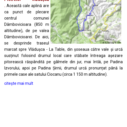
.
Această cale aplină are
ca punct de plecare
centrul comunei
Dâmbovicioara (850 m
altitudine), de pe valea
Dâmbovicioarei. De aici,
se desprinde traseul
marcat spre Vlădușca - La Table, din șoseaua către vale și urcă
susținut folosind drumul local care stăbate întreaga așezare
pitorească răspândită pe gâlmele din jur, mai întâi, pe Padina
Izvorului, apoi pe Padina Șirnii, drumul urcă pronunțat până la
primele case ale satului Ciocanu (circa 1 150 m altitudine).
citește mai mult