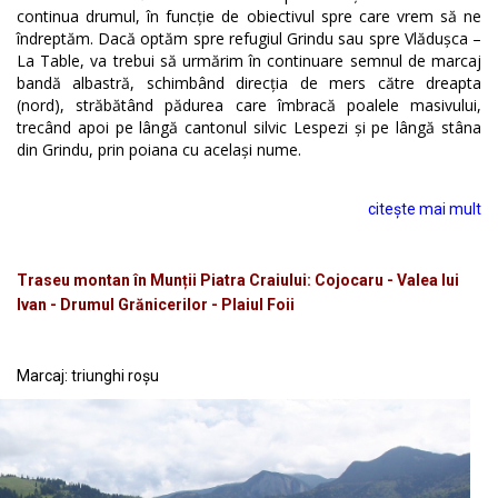
continua drumul, în funcție de obiectivul spre care vrem să ne
îndreptăm. Dacă optăm spre refugiul Grindu sau spre Vlădușca –
La Table, va trebui să urmărim în continuare semnul de marcaj
bandă albastră, schimbând direcția de mers către dreapta
(nord), străbătând pădurea care îmbracă poalele masivului,
trecând apoi pe lângă cantonul silvic Lespezi și pe lângă stâna
din Grindu, prin poiana cu același nume.
citește mai mult
Traseu montan în Munții Piatra Craiului: Cojocaru - Valea lui
Ivan - Drumul Grănicerilor - Plaiul Foii
Marcaj: triunghi roșu