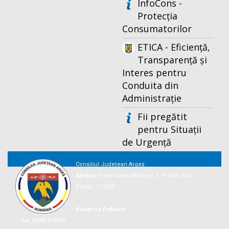
InfoCons -
Protecția
Consumatorilor
ETICA - Eficiență,
Transparență și
Interes pentru
Conduita din
Administrație
Fii pregătit
pentru Situații
de Urgență
Consiliul Județean Argeș
Adresa:
Piaţa Vasile Milea nr. 1, Piteşti, Cod
Postal: 110053
Relații cu Publicul
Tel:
0248/214009