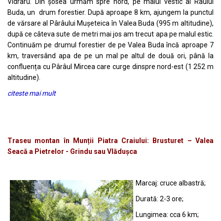
Vidraru. Din șosea urmăm spre nord, pe malul vestic al Râului
Buda, un drum forestier. După aproape 8 km, ajungem la punctul
de vărsare al Pârâului Mușeteica în Valea Buda (995 m altitudine),
după ce câteva sute de metri mai jos am trecut apa pe malul estic.
Continuăm pe drumul forestier de pe Valea Buda încă aproape 7
km, traversând apa de pe un mal pe altul de două ori, până la
confluența cu Pârâul Mircea care curge dinspre nord-est (1 252 m
altitudine).
citeste mai mult
Traseu montan în Munții Piatra Craiului: Brusturet – Valea
Seacă a Pietrelor - Grindu sau Vlădușca
Marcaj: cruce albastră;
Durată: 2-3 ore;
Lungimea: cca 6 km;