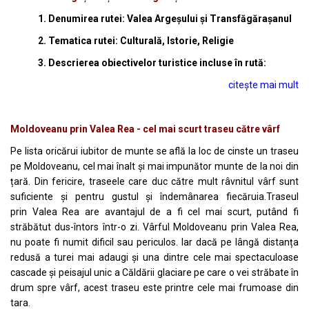
1. Denumirea rutei: Valea Argeșului și Transfăgărașanul
2. Tematica rutei: Culturală, Istorie, Religie
3. Descrierea obiectivelor turistice incluse în rută:
citește mai mult
Moldoveanu prin Valea Rea - cel mai scurt traseu către vârf
Pe lista oricărui iubitor de munte se află la loc de cinste un traseu
pe Moldoveanu, cel mai înalt și mai impunător munte de la noi din
țară. Din fericire, traseele care duc către mult râvnitul vârf sunt
suficiente și pentru gustul și îndemânarea fiecăruia.Traseul
prin Valea Rea are avantajul de a fi cel mai scurt, putând fi
străbătut dus-întors într-o zi. Vârful Moldoveanu prin Valea Rea,
nu poate fi numit dificil sau periculos. Iar dacă pe lângă distanța
redusă a turei mai adaugi și una dintre cele mai spectaculoase
cascade și peisajul unic a Căldării glaciare pe care o vei străbate în
drum spre vârf, acest traseu este printre cele mai frumoase din
tara.