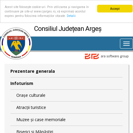
Acest site folosește cookie-uri. Prin utilizarea și navigarea în
Accept
continuare pe site-ul www.cjarges.ro, vă exprimați acordul
expres pentru folosirea informațiilor stocate.
Detalii
Consiliul Județean Argeș
Tog
nav
Prezentare generala
Infoturism
Orașe culturale
Atracții turistice
Muzee și case memoriale
Biserici si Mănăstiri