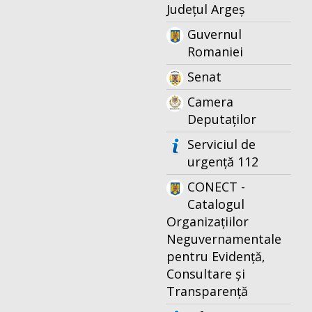
Județul Argeș
Guvernul
Romaniei
Senat
Camera
Deputaților
Serviciul de
urgență 112
CONECT -
Catalogul
Organizațiilor
Neguvernamentale
pentru Evidență,
Consultare și
Transparență