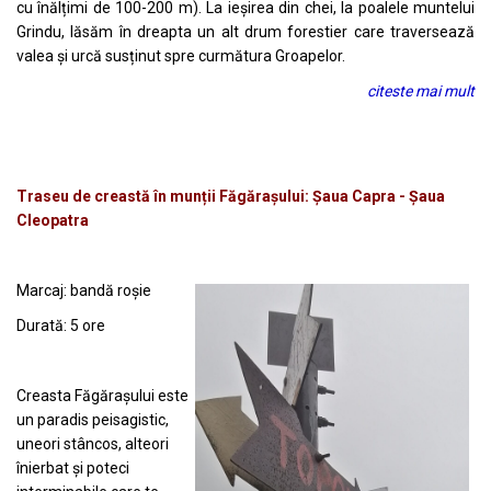
cu înălțimi de 100-200 m). La ieșirea din chei, la poalele muntelui
Grindu, lăsăm în dreapta un alt drum forestier care traversează
valea și urcă susținut spre curmătura Groapelor.
citeste mai mult
Traseu de creastă în munții Făgărașului: Șaua Capra - Șaua
Cleopatra
Marcaj: bandă roșie
Durată: 5 ore
Creasta Făgărașului este
un paradis peisagistic,
uneori stâncos, alteori
înierbat și poteci