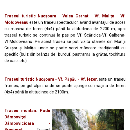
Traseul turistic Nucșoara - Valea Cernat - Vf. Malița - Vf.
Moldoveanu
este un traseu spectaculor, având avantajul de acces
cu mașina de teren (4x4) până la altitudinea de 2200 m, apoi
traseul turistic se continuă la pas pe Vf. Scăricica-Vf. Galbena-
Vf.Moldoveanu. Pe acest traseu se pot vizita stânele din Munții
Gruișor și Malița, unde se poate servi mâncare tradițională cu
specific (bulz din brânză de burduf, pastramă la grătar, tochitură
de oaie, etc)
Traseul turistic Nucșoara - Vf. Păpău - Vf. Iezer
,
este un traseu
frumos, pe gol alpin, unde se poate ajunge cu mașina de teren
(4x4) până la altitudinea de 2100m.
Traseu montan: Podu
Dâmboviţei -
Dâmbovicioara -
Brusturet.
Traseul