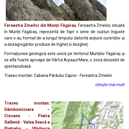
Fereastra Zmeilor din Munții Făgăraș.
Fereastra Zmeilor, situată
în Munții Făgăraș, reprezintă de fapt o serie de custuri înguste
care s-au format de-a lungul timpului datorită acțiunii curenților și
a dezagregărilor produse de îngheț si dezgheț.
Formațiunea geologică este unică pe teritoriul Munților Făgăraș și
se află foarte aproape de Vârful Arpașul Mare, o zonă deosebit de
spectaculoasă.
Traseu montan: Cabana Pârâului Caprei - Fereastra Zmeilor
citește mai mult
Traseu montan:
Dâmbovicioara –
Ciocanu - Piatra
Galbenă - Valea Seacă a
Pietrelor - Vlădușca