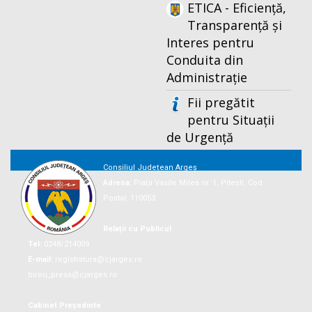
ETICA - Eficiență,
Transparență și
Interes pentru
Conduita din
Administrație
Fii pregătit
pentru Situații
de Urgență
Consiliul Județean Argeș
Adresa:
Piaţa Vasile Milea nr. 1, Piteşti, Cod
Postal: 110053
Relații cu Publicul
Tel:
0248/214009
E-mail:
registratura@cjarges.ro
birou_presa@cjarges.ro
Cabinet Președinte