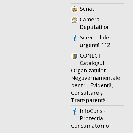
Senat
Camera
Deputaților
Serviciul de
urgență 112
CONECT -
Catalogul
Organizațiilor
Neguvernamentale
pentru Evidență,
Consultare și
Transparență
InfoCons -
Protecția
Consumatorilor