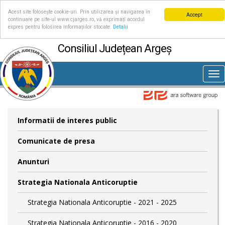
Acest site folosește cookie-uri. Prin utilizarea și navigarea în
Accept
continuare pe site-ul www.cjarges.ro, vă exprimați acordul
expres pentru folosirea informațiilor stocate.
Detalii
Consiliul Județean Argeș
Tog
nav
Informatii de interes public
Comunicate de presa
Anunturi
Strategia Nationala Anticoruptie
Strategia Nationala Anticoruptie - 2021 - 2025
Strategia Nationala Anticoruptie - 2016 - 2020