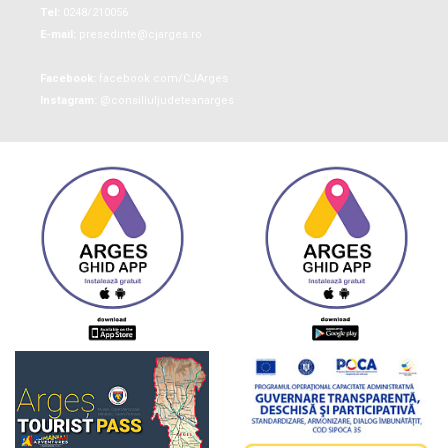
Tel:
0248/210056
E-mail:
presedinte@cjarges.ro
Facebook:
facebook.com/CJArges
Instagram:
@consiliuljudeteanarges