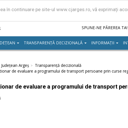
area în continuare pe site-ul www.cjarges.ro, vă exprimați ac
ș
SPUNE-NE PĂREREA TA!
UDEȚEAN
TRANSPARENȚĂ DECIZIONALĂ
INFORMAȚII
IN
l Județean Argeș
Transparență decizională
ionar de evaluare a programului de transport persoane prin curse reg
ionar de evaluare a programului de transport per
ș