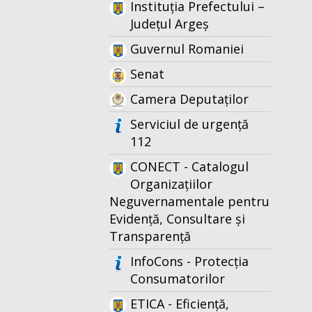
Instituția Prefectului –
Județul Argeș
Guvernul Romaniei
Senat
Camera Deputaților
Serviciul de urgență
112
CONECT - Catalogul
Organizațiilor
Neguvernamentale pentru
Evidență, Consultare și
Transparență
InfoCons - Protecția
Consumatorilor
ETICA - Eficiență,