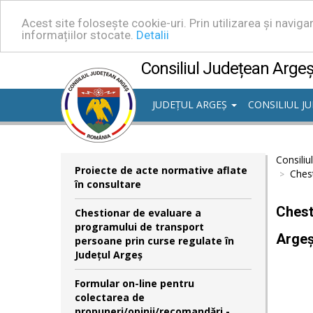
Acest site folosește cookie-uri. Prin utilizarea și navig
informațiilor stocate.
Detalii
Consiliul Județean Arge
JUDEȚUL ARGEȘ
CONSILIUL J
Consiliu
Proiecte de acte normative aflate
Chest
în consultare
Chest
Chestionar de evaluare a
programului de transport
Arge
persoane prin curse regulate în
Județul Argeș
Formular on-line pentru
colectarea de
propuneri/opinii/recomandări -