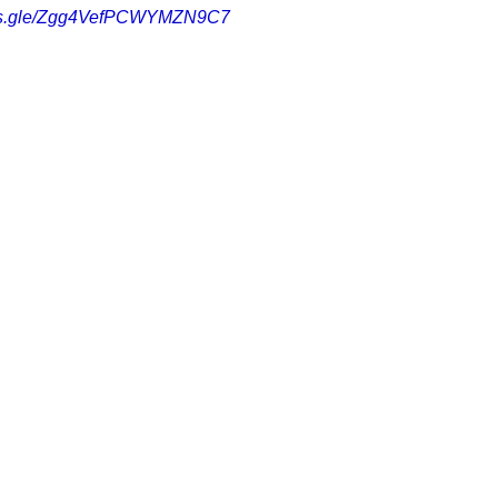
s.gle/
Zgg4VefPCWYMZN9C7