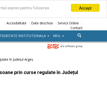
Accept
ordul expres pentru folosirea
Accesibilitate
Date deschise
Servicii Online
|
|
|
|
Contact
TEGRITATE INSTITUTIONALA
MOL
ulate în Județul Argeș
soane prin curse regulate în Județul