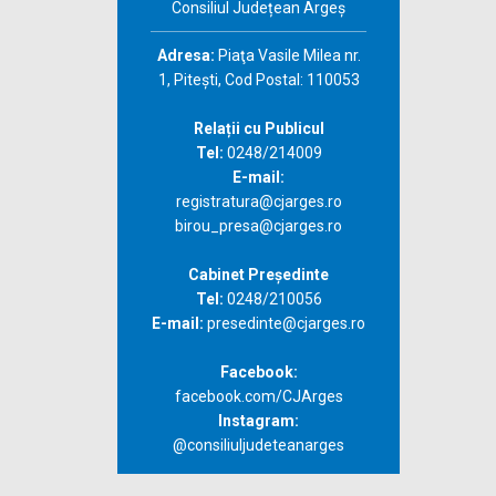
Consiliul Județean Argeș
Adresa:
Piaţa Vasile Milea nr.
1, Piteşti, Cod Postal: 110053
Relații cu Publicul
Tel:
0248/214009
E-mail:
registratura@cjarges.ro
birou_presa@cjarges.ro
Cabinet Președinte
Tel:
0248/210056
E-mail:
presedinte@cjarges.ro
Facebook:
facebook.com/CJArges
Instagram:
@consiliuljudeteanarges