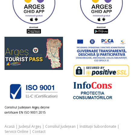
Consiliul Judeţean Argeș deţine
certificare EN ISO 9001:2015
Acasă
|
Județul Argeș
|
Consiliul Județean
|
Instituții Subordonate
|
Servicii Online
|
Contact