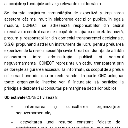
asociațiile și fundațiile active și relevante din România.
Se dorește sprijinirea comunităților de expertiză și implicarea
acestora cât mai mult în elaborarea deciziilor publice. În egală
măsură, CONECT se adresează responsabililor din cadrul
executivului central care se ocupă de relația cu societatea civilă,
precum și responsabililor din domeniul transparenței decizionale,
S.G.G. propunând astfel un instrument de lucru pentru preluarea
expertizei de la nivelul societății civile. Creat din dorința de a întări
colaborarea între administrația publică și sectorul
neguvernamental, CONECT reprezintă un cadru transparent prin
se dorește asigurarea accesului la informații, cu scopul de a prelua
cele mai bune idei sau proiecte venite din parte ONG-urilor, iar
toate organizațiile înscrise vor fi încurajate să participe la
principale dezbateri și consultări pe marginea deciziilor publice.
Obiectivele
CONECT vizează:
informarea și consultarea organizațiilor
neguvernamentale;
dezvoltarea unei resurse constant folosite de