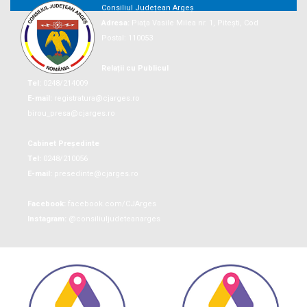
Consiliul Județean Argeș
Adresa:
Piaţa Vasile Milea nr. 1, Piteşti, Cod
Postal: 110053
Relații cu Publicul
Tel:
0248/214009
E-mail:
registratura@cjarges.ro
birou_presa@cjarges.ro
Cabinet Președinte
Tel:
0248/210056
E-mail:
presedinte@cjarges.ro
Facebook:
facebook.com/CJArges
Instagram:
@consiliuljudeteanarges