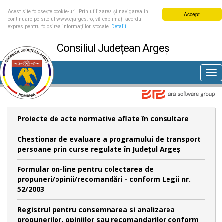
Acest site folosește cookie-uri. Prin utilizarea și navigarea în
Accept
continuare pe site-ul www.cjarges.ro, vă exprimați acordul
expres pentru folosirea informațiilor stocate.
Detalii
Consiliul Județean Argeș
Tog
nav
Proiecte de acte normative aflate în consultare
Chestionar de evaluare a programului de transport
persoane prin curse regulate în Județul Argeș
Formular on-line pentru colectarea de
propuneri/opinii/recomandări - conform Legii nr.
52/2003
Registrul pentru consemnarea si analizarea
propunerilor, opiniilor sau recomandarilor conform