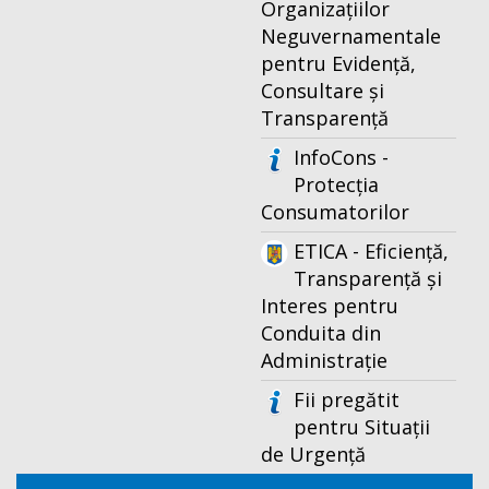
Organizațiilor
Neguvernamentale
pentru Evidență,
Consultare și
Transparență
InfoCons -
Protecția
Consumatorilor
ETICA - Eficiență,
Transparență și
Interes pentru
Conduita din
Administrație
Fii pregătit
pentru Situații
de Urgență