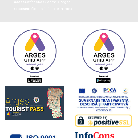
Facebook:
facebook.com/CJArges
Instagram:
@consiliuljudeteanarges