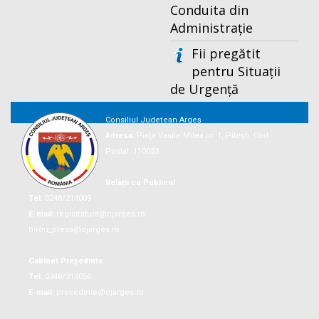
Conduita din
Administrație
Fii pregătit
pentru Situații
de Urgență
Consiliul Județean Argeș
Adresa:
Piaţa Vasile Milea nr. 1, Piteşti, Cod
Postal: 110053
Relații cu Publicul
Tel:
0248/214009
E-mail:
registratura@cjarges.ro
birou_presa@cjarges.ro
Cabinet Președinte
Tel:
0248/210056
E-mail:
presedinte@cjarges.ro