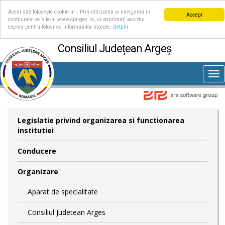
Acest site folosește cookie-uri. Prin utilizarea și navigarea în
Accept
continuare pe site-ul www.cjarges.ro, vă exprimați acordul
expres pentru folosirea informațiilor stocate.
Detalii
Consiliul Județean Argeș
Tog
nav
Legislatie privind organizarea si functionarea
institutiei
Conducere
Organizare
Aparat de specialitate
Consiliul Judetean Arges