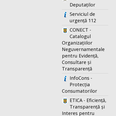
Deputaților
Serviciul de
urgență 112
CONECT -
Catalogul
Organizațiilor
Neguvernamentale
pentru Evidență,
Consultare și
Transparență
InfoCons -
Protecția
Consumatorilor
ETICA - Eficiență,
Transparență și
Interes pentru