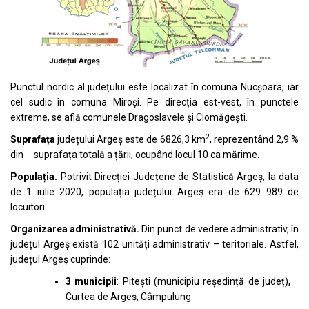
Punctul nordic al județului este localizat în comuna Nucșoara, iar
cel sudic în comuna Miroși. Pe direcția est-vest, în punctele
extreme, se află comunele Dragoslavele și Ciomăgești.
2
Suprafața
județului Argeș este de 6826,3 km
, reprezentând 2,9 %
din suprafața totală a țării, ocupând locul 10 ca mărime.
Populația.
Potrivit Direcției Județene de Statistică Argeș, la data
de 1 iulie 2020, populația județului Argeș era de 629 989 de
locuitori.
Organizarea administrativă.
Din punct de vedere administrativ, în
județul Argeș există 102 unități administrativ – teritoriale. Astfel,
județul Argeș cuprinde:
3 municipii
: Pitești (municipiu reședință de județ),
Curtea de Argeș, Câmpulung