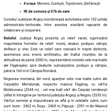
4 orașe
: Mioveni, Costești, Topoloveni, Ștefănești
95 de comune și 576 de sate
Consiliul Județean Argeș coordonează activitatea celor 102 unități
administrativ-teritoriale, între acestea existând rapoarte de
colaborare și cooperare.
Relieful.
Județul Argeș prezintă un relief variat, cuprinzând
majoritatea formelor de relief: munți, dealuri, podișuri, câmpii,
defileuri și chei. Este un relief care coboară în trepte distincte,
asemenea unui imens amfiteatru, din înaltul munților, de la
altitudinea de peste 2500 m, reprezentând crestele cele mai înalte
ale Făgărașilor, spre dealurile subcarpatice, podișuri și câmpie,
până la 160 m în Câmpia Română.
Regiunea montană, din nord, aparţine celor mai înalte culmi ale
Carpaţilor Meridionali, respectiv masivul Făgăraş, cu vârful
Moldoveanu (2544 m) - cel mai înalt vârf din Carpații românești
(aflat în întregime pe teritoriul județului Argeș) şi Negoiu (2535 m).
Vârfuri semețe și impunătoare se află și în celelalte culmi, cum
sunt: Iezer - 2462 m, Roșu - 2469 m, Păpușa - 2391 m din Masivul