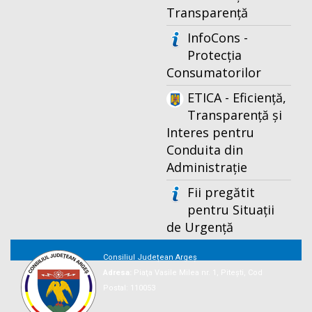
Transparență
InfoCons -
Protecția
Consumatorilor
ETICA - Eficiență,
Transparență și
Interes pentru
Conduita din
Administrație
Fii pregătit
pentru Situații
de Urgență
Consiliul Județean Argeș
Adresa:
Piaţa Vasile Milea nr. 1, Piteşti, Cod
Postal: 110053