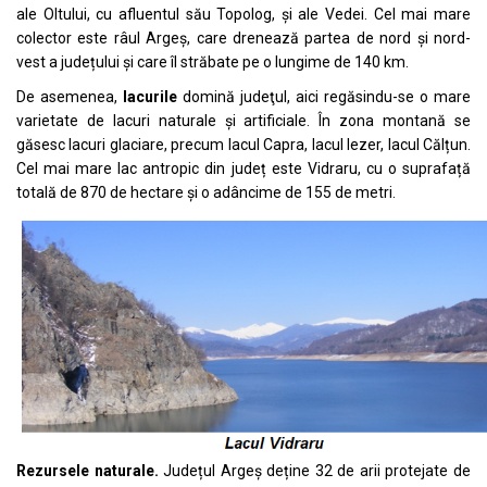
ale Oltului, cu afluentul său Topolog, și ale Vedei. Cel mai mare
colector este râul Argeș, care drenează partea de nord și nord-
vest a județului și care îl străbate pe o lungime de 140 km.
De asemenea,
lacurile
domină judeţul, aici regăsindu-se o mare
varietate de lacuri naturale și artificiale. În zona montană se
găsesc lacuri glaciare, precum lacul Capra, lacul Iezer, lacul Călțun.
Cel mai mare lac antropic din județ este Vidraru, cu o suprafață
totală de 870 de hectare și o adâncime de 155 de metri.
Rezursele naturale.
Județul Argeș deține 32 de arii protejate de