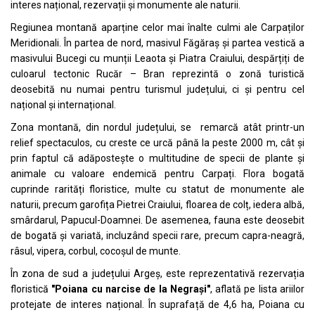
interes național, rezervații și monumente ale naturii.
Regiunea montană aparține celor mai înalte culmi ale Carpaților
Meridionali. În partea de nord, masivul Făgăraș și partea vestică a
masivului Bucegi cu munții Leaota și Piatra Craiului, despărțiți de
culoarul tectonic Rucăr – Bran reprezintă o zonă turistică
deosebită nu numai pentru turismul județului, ci și pentru cel
național și internațional.
Zona montană, din nordul județului, se remarcă atât printr-un
relief spectaculos, cu creste ce urcă până la peste 2000 m, cât și
prin faptul că adăpostește o multitudine de specii de plante și
animale cu valoare endemică pentru Carpați. Flora bogată
cuprinde rarități floristice, multe cu statut de monumente ale
naturii, precum garofița Pietrei Craiului, floarea de colț, iedera albă,
smârdarul, Papucul-Doamnei. De asemenea, fauna este deosebit
de bogată și variată, incluzând specii rare, precum capra-neagră,
râsul, vipera, corbul, cocoșul de munte.
În zona de sud a județului Argeș, este reprezentativă rezervația
floristică
"
Poiana cu narcise de la Negrași
"
, aflată pe lista ariilor
protejate de interes național. În suprafață de 4,6 ha, Poiana cu