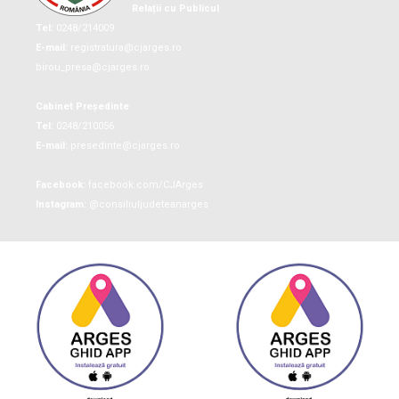
Relații cu Publicul
Tel:
0248/214009
E-mail:
registratura@cjarges.ro
birou_presa@cjarges.ro
Cabinet Președinte
Tel:
0248/210056
E-mail:
presedinte@cjarges.ro
Facebook:
facebook.com/CJArges
Instagram:
@consiliuljudeteanarges