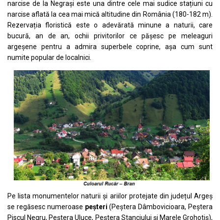
narcise de la Negrași este una dintre cele mai sudice stațiuni cu
narcise aflată la cea mai mică altitudine din România (180-182 m).
Rezervația floristică este o adevărată minune a naturii, care
bucură, an de an, ochii privitorilor ce pășesc pe meleaguri
argeșene pentru a admira superbele coprine, așa cum sunt
numite popular de localnici.
Pe lista monumentelor naturii și ariilor protejate din județul Argeș
se regăsesc numeroase
peșteri
(Peștera Dâmbovicioara, Peștera
Piscul Negru, Peștera Uluce, Peștera Stanciului și Marele Grohotiș),