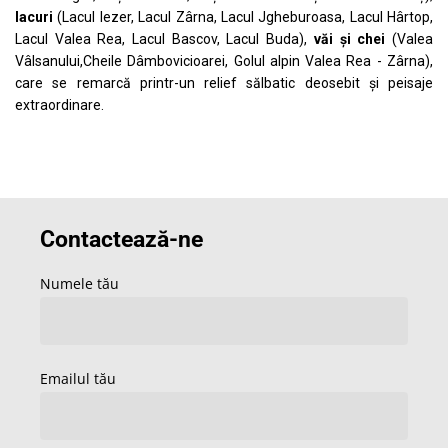
lacuri
(Lacul Iezer, Lacul Zârna, Lacul Jgheburoasa, Lacul Hârtop,
Lacul Valea Rea, Lacul Bascov, Lacul Buda),
văi și chei
(Valea
Vâlsanului,Cheile Dâmbovicioarei, Golul alpin Valea Rea - Zârna),
care se remarcă printr-un relief sălbatic deosebit și peisaje
extraordinare.