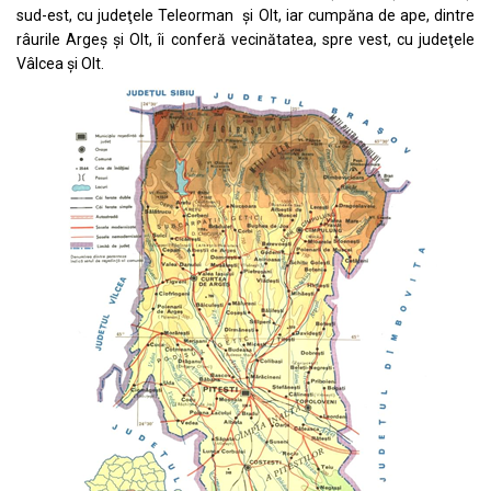
sud-est, cu judeţele Teleorman şi Olt, iar cumpăna de ape, dintre
râurile Argeş şi Olt, îi conferă vecinătatea, spre vest, cu judeţele
Vâlcea şi Olt.