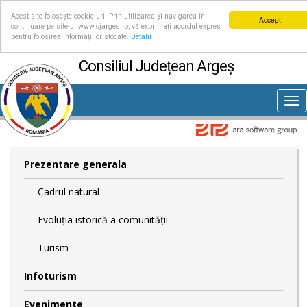
Acest site folosește cookie-uri. Prin utilizarea și navigarea în
Accept
continuare pe site-ul www.cjarges.ro, vă exprimați acordul expres
pentru folosirea informațiilor stocate.
Detalii
Consiliul Județean Argeș
Tog
nav
Prezentare generala
Cadrul natural
Evoluția istorică a comunității
Turism
Infoturism
Evenimente