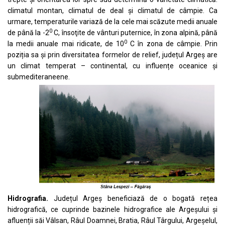
climatul montan, climatul de deal și climatul de câmpie. Ca
urmare, temperaturile variază de la cele mai scăzute medii anuale
0
de până la -2
C, însoţite de vânturi puternice, în zona alpină, până
0
la medii anuale mai ridicate, de 10
C în zona de câmpie. Prin
poziția sa și prin diversitatea formelor de relief, județul Argeș are
un climat temperat – continental, cu influențe oceanice și
submediteraneene.
Hidrografia.
Județul Argeș beneficiază de o bogată rețea
hidrografică, ce cuprinde bazinele hidrografice ale Argeșului și
afluenții săi Vâlsan, Râul Doamnei, Bratia, Râul Târgului, Argeșelul,