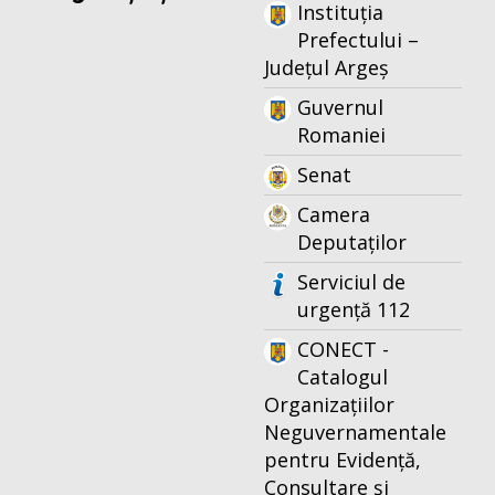
Instituția
Prefectului –
Județul Argeș
Guvernul
Romaniei
Senat
Camera
Deputaților
Serviciul de
urgență 112
CONECT -
Catalogul
Organizațiilor
Neguvernamentale
pentru Evidență,
Consultare și