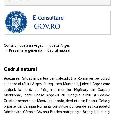
Consiliul Județean Argeș
Județul Argeș
Prezentare generala
Cadrul natural
Cadrul natural
Așezarea.
Situat în partea central-sudică a României, pe cursul
superior al râului Argeș, în regiunea Muntenia, județul Argeș este
străjuit, la nord, de înălţimile munţilor Făgăraş, din Carpaţii
Meridionali, care unesc Argeşul cu judeţele Sibiu şi Braşov.
Crestele semeţe ale Masivului Leaota, dealurile din Podişul Getic şi
o parte din Câmpia Română constituie puntea de est cu judeţul
Dâmboviţa. Câmpia Găvanu-Burdea mărgineşte Argeșul, la sud şi