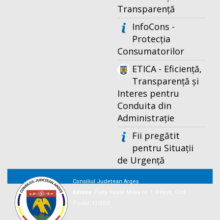
Transparență
InfoCons -
Protecția
Consumatorilor
ETICA - Eficiență,
Transparență și
Interes pentru
Conduita din
Administrație
Fii pregătit
pentru Situații
de Urgență
Consiliul Județean Argeș
Adresa:
Piaţa Vasile Milea nr. 1, Piteşti, Cod
Postal: 110053