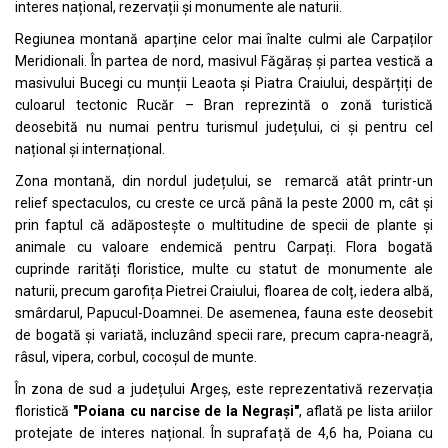
interes național, rezervații și monumente ale naturii.
Regiunea montană aparține celor mai înalte culmi ale Carpaților
Meridionali. În partea de nord, masivul Făgăraș și partea vestică a
masivului Bucegi cu munții Leaota și Piatra Craiului, despărțiți de
culoarul tectonic Rucăr – Bran reprezintă o zonă turistică
deosebită nu numai pentru turismul județului, ci și pentru cel
național și internațional.
Zona montană, din nordul județului, se remarcă atât printr-un
relief spectaculos, cu creste ce urcă până la peste 2000 m, cât și
prin faptul că adăpostește o multitudine de specii de plante și
animale cu valoare endemică pentru Carpați. Flora bogată
cuprinde rarități floristice, multe cu statut de monumente ale
naturii, precum garofița Pietrei Craiului, floarea de colț, iedera albă,
smârdarul, Papucul-Doamnei. De asemenea, fauna este deosebit
de bogată și variată, incluzând specii rare, precum capra-neagră,
râsul, vipera, corbul, cocoșul de munte.
În zona de sud a județului Argeș, este reprezentativă rezervația
floristică
"
Poiana cu narcise de la Negrași
"
, aflată pe lista ariilor
protejate de interes național. În suprafață de 4,6 ha, Poiana cu