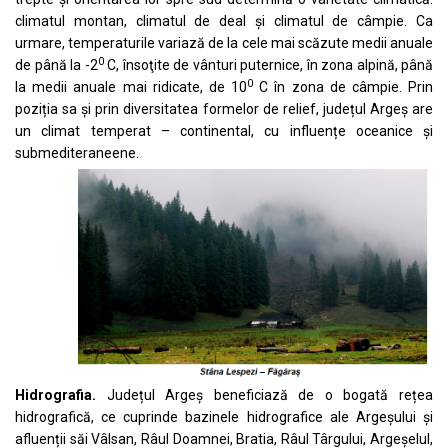
climatul montan, climatul de deal și climatul de câmpie. Ca
urmare, temperaturile variază de la cele mai scăzute medii anuale
0
de până la -2
C, însoţite de vânturi puternice, în zona alpină, până
0
la medii anuale mai ridicate, de 10
C în zona de câmpie. Prin
poziția sa și prin diversitatea formelor de relief, județul Argeș are
un climat temperat – continental, cu influențe oceanice și
submediteraneene.
Hidrografia.
Județul Argeș beneficiază de o bogată rețea
hidrografică, ce cuprinde bazinele hidrografice ale Argeșului și
afluenții săi Vâlsan, Râul Doamnei, Bratia, Râul Târgului, Argeșelul,