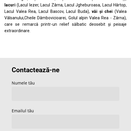
lacuri
(Lacul Iezer, Lacul Zârna, Lacul Jgheburoasa, Lacul Hârtop,
Lacul Valea Rea, Lacul Bascov, Lacul Buda),
văi și chei
(Valea
Vâlsanului,Cheile Dâmbovicioarei, Golul alpin Valea Rea - Zârna),
care se remarcă printr-un relief sălbatic deosebit și peisaje
extraordinare.