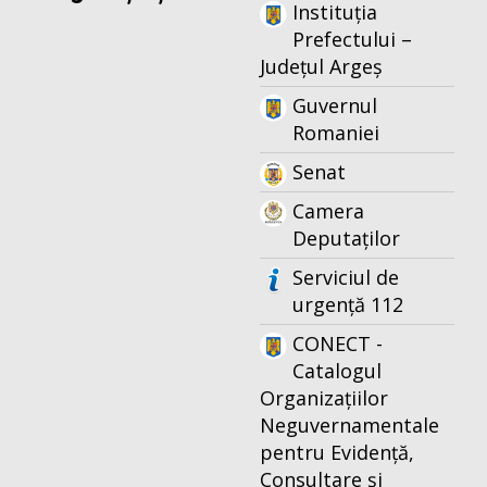
Instituția
Prefectului –
Județul Argeș
Guvernul
Romaniei
Senat
Camera
Deputaților
Serviciul de
urgență 112
CONECT -
Catalogul
Organizațiilor
Neguvernamentale
pentru Evidență,
Consultare și