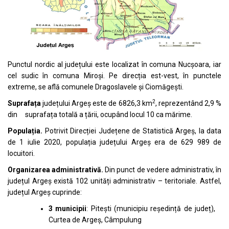
Punctul nordic al județului este localizat în comuna Nucșoara, iar
cel sudic în comuna Miroși. Pe direcția est-vest, în punctele
extreme, se află comunele Dragoslavele și Ciomăgești.
2
Suprafața
județului Argeș este de 6826,3 km
, reprezentând 2,9 %
din suprafața totală a țării, ocupând locul 10 ca mărime.
Populația.
Potrivit Direcției Județene de Statistică Argeș, la data
de 1 iulie 2020, populația județului Argeș era de 629 989 de
locuitori.
Organizarea administrativă.
Din punct de vedere administrativ, în
județul Argeș există 102 unități administrativ – teritoriale. Astfel,
județul Argeș cuprinde:
3 municipii
: Pitești (municipiu reședință de județ),
Curtea de Argeș, Câmpulung