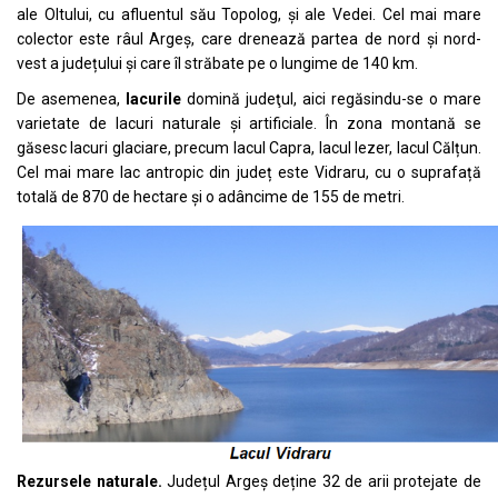
ale Oltului, cu afluentul său Topolog, și ale Vedei. Cel mai mare
colector este râul Argeș, care drenează partea de nord și nord-
vest a județului și care îl străbate pe o lungime de 140 km.
De asemenea,
lacurile
domină judeţul, aici regăsindu-se o mare
varietate de lacuri naturale și artificiale. În zona montană se
găsesc lacuri glaciare, precum lacul Capra, lacul Iezer, lacul Călțun.
Cel mai mare lac antropic din județ este Vidraru, cu o suprafață
totală de 870 de hectare și o adâncime de 155 de metri.
Rezursele naturale.
Județul Argeș deține 32 de arii protejate de