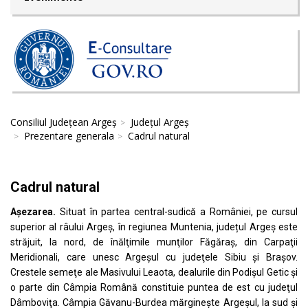
Consiliul Județean Argeș
Județul Argeș
Prezentare generala
Cadrul natural
Cadrul natural
Așezarea.
Situat în partea central-sudică a României, pe cursul
superior al râului Argeș, în regiunea Muntenia, județul Argeș este
străjuit, la nord, de înălţimile munţilor Făgăraş, din Carpaţii
Meridionali, care unesc Argeşul cu judeţele Sibiu şi Braşov.
Crestele semeţe ale Masivului Leaota, dealurile din Podişul Getic şi
o parte din Câmpia Română constituie puntea de est cu judeţul
Dâmboviţa. Câmpia Găvanu-Burdea mărgineşte Argeșul, la sud şi