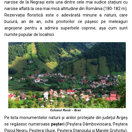
narcise de la Negrași este una dintre cele mai sudice stațiuni cu
narcise aflată la cea mai mică altitudine din România (180-182 m).
Rezervația floristică este o adevărată minune a naturii, care
bucură, an de an, ochii privitorilor ce pășesc pe meleaguri
argeșene pentru a admira superbele coprine, așa cum sunt
numite popular de localnici.
Pe lista monumentelor naturii și ariilor protejate din județul Argeș
se regăsesc numeroase
peșteri
(Peștera Dâmbovicioara, Peștera
Piscul Negru, Peștera Uluce, Peștera Stanciului și Marele Grohotiș),