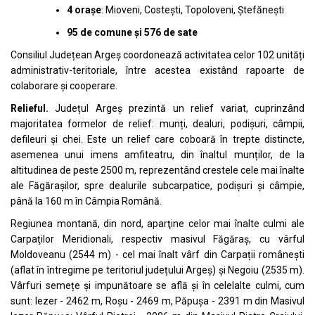
4 orașe
: Mioveni, Costești, Topoloveni, Ștefănești
95 de comune și 576 de sate
Consiliul Județean Argeș coordonează activitatea celor 102 unități
administrativ-teritoriale, între acestea existând rapoarte de
colaborare și cooperare.
Relieful.
Județul Argeș prezintă un relief variat, cuprinzând
majoritatea formelor de relief: munți, dealuri, podișuri, câmpii,
defileuri și chei. Este un relief care coboară în trepte distincte,
asemenea unui imens amfiteatru, din înaltul munților, de la
altitudinea de peste 2500 m, reprezentând crestele cele mai înalte
ale Făgărașilor, spre dealurile subcarpatice, podișuri și câmpie,
până la 160 m în Câmpia Română.
Regiunea montană, din nord, aparţine celor mai înalte culmi ale
Carpaţilor Meridionali, respectiv masivul Făgăraş, cu vârful
Moldoveanu (2544 m) - cel mai înalt vârf din Carpații românești
(aflat în întregime pe teritoriul județului Argeș) şi Negoiu (2535 m).
Vârfuri semețe și impunătoare se află și în celelalte culmi, cum
sunt: Iezer - 2462 m, Roșu - 2469 m, Păpușa - 2391 m din Masivul