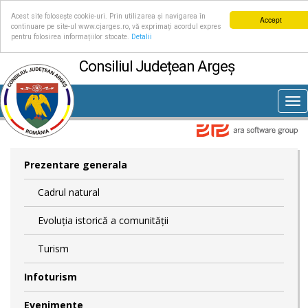
Acest site folosește cookie-uri. Prin utilizarea și navigarea în
Accept
continuare pe site-ul www.cjarges.ro, vă exprimați acordul expres
pentru folosirea informațiilor stocate.
Detalii
Consiliul Județean Argeș
Tog
nav
Prezentare generala
Cadrul natural
Evoluția istorică a comunității
Turism
Infoturism
Evenimente