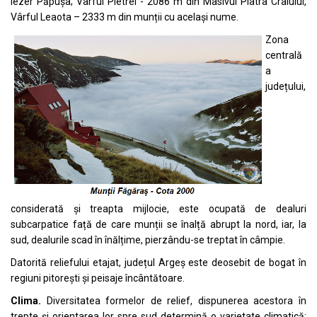
Iezer Păpușa; Vârful Pietrei - 2086 m din Masivul Piatra Craiului,
Vârful Leaota – 2333 m din munții cu același nume.
Zona
centrală
a
județului,
considerată și treapta mijlocie, este ocupată de dealuri
subcarpatice față de care munții se înalță abrupt la nord, iar, la
sud, dealurile scad în înălțime, pierzându-se treptat în câmpie.
Datorită reliefului etajat, județul Argeș este deosebit de bogat în
regiuni pitorești și peisaje încântătoare.
Clima.
Diversitatea formelor de relief, dispunerea acestora în
trepte și orientarea lor spre sud determină o varietate climatică: