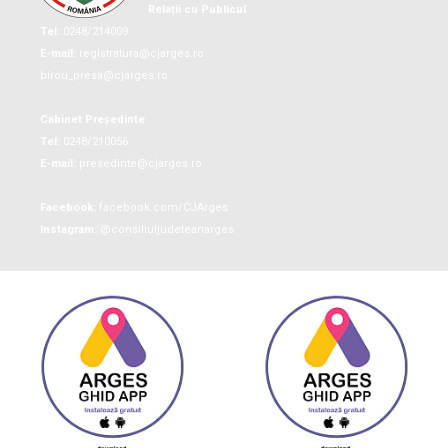
Relații cu Publicul
Tel:
0248/214009
E-mail:
registratura@cjarges.ro
birou_presa@cjarges.ro
Cabinet Președinte
Tel:
0248/210056
E-mail:
presedinte@cjarges.ro
Facebook:
facebook.com/CJArges
Instagram:
@consiliuljudeteanarges