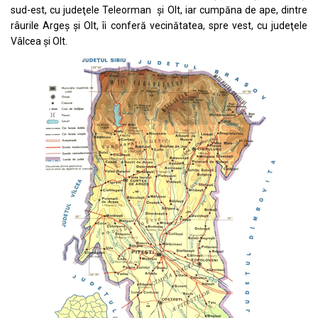
sud-est, cu judeţele Teleorman şi Olt, iar cumpăna de ape, dintre
râurile Argeş şi Olt, îi conferă vecinătatea, spre vest, cu judeţele
Vâlcea şi Olt.