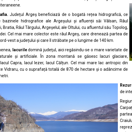
teraneene.
afia.
Județul Argeș beneficiază de o bogată rețea hidrografică, ce
 bazinele hidrografice ale Argeșului și afluenții săi Vâlsan, Râul
 Bratia, Râul Târgului, Argeșelul, ale Oltului, cu afluentul său Topolog,
edei. Cel mai mare colector este râul Argeș, care drenează partea de
nord-vest a județului și care îl străbate pe o lungime de 140 km.
menea,
lacurile
domină judeţul, aici regăsindu-se o mare varietate de
aturale și artificiale. În zona montană se găsesc lacuri glaciare,
acul Capra, lacul Iezer, lacul Călțun. Cel mai mare lac antropic din
te Vidraru, cu o suprafață totală de 870 de hectare și o adâncime de
etri.
Rezur
de int
Regiu
Carpaț
partea
Craiu
repre