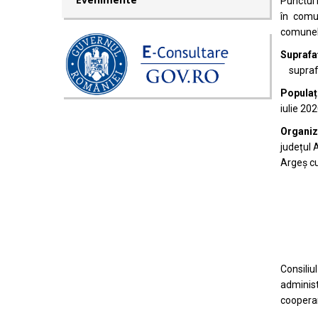
Punctul 
în comu
comunele
Supraf
suprafaț
Populaț
iulie 20
Organiz
județul 
Argeș cu
Consili
administ
coopera