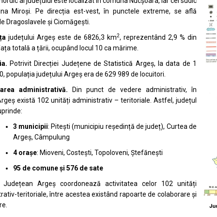
nordic al județului este localizat în comuna Nucșoara, iar cel sudic
na Miroși. Pe direcția est-vest, în punctele extreme, se află
 Dragoslavele și Ciomăgești.
2
ața
județului Argeș este de 6826,3 km
, reprezentând 2,9 % din
a totală a țării, ocupând locul 10 ca mărime.
ia.
Potrivit Direcției Județene de Statistică Argeș, la data de 1
20, populația județului Argeș era de 629 989 de locuitori.
area administrativă.
Din punct de vedere administrativ, în
Argeș există 102 unități administrativ – teritoriale. Astfel, județul
prinde:
3 municipii
: Pitești (municipiu reședință de județ), Curtea de
Argeș, Câmpulung
4 orașe
: Mioveni, Costești, Topoloveni, Ștefănești
95 de comune și 576 de sate
ul Județean Argeș coordonează activitatea celor 102 unități
rativ-teritoriale, între acestea existând rapoarte de colaborare și
re.