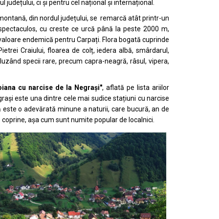
l județului, ci și pentru cel național și internațional.
ontană, din nordul județului, se remarcă atât printr-un
 spectaculos, cu creste ce urcă până la peste 2000 m,
u valoare endemică pentru Carpați. Flora bogată cuprinde
etrei Craiului, floarea de colț, iedera albă, smârdarul,
uzând specii rare, precum capra-neagră, râsul, vipera,
iana cu narcise de la Negrași
"
, aflată pe lista ariilor
grași este una dintre cele mai sudice stațiuni cu narcise
ă este o adevărată minune a naturii, care bucură, an de
 coprine, așa cum sunt numite popular de localnici.