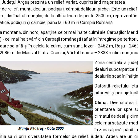
.
Județul Argeș prezintă un relief variat, cuprinzând majoritatea
 de relief: munți, dealuri, podișuri, câmpii, defileuri și chei. Este un re
ru, din înaltul munților, de la altitudinea de peste 2500 m, reprezentând
tice, podișuri și câmpie, până la 160 m în Câmpia Română.
 montană, din nord, aparţine celor mai înalte culmi ale Carpaţilor Meri
 - cel mai înalt vârf din Carpații românești (aflat în întregime pe teritor
are se află și în celelalte culmi, cum sunt: Iezer - 2462 m, Roșu - 24
- 2086 m din Masivul Piatra Craiului, Vârful Leaota – 2333 m din munții c
Zona centrală a județ
dealuri subcarpatice f
dealurile scad în înălț
Datorită reliefului e
pitorești și peisaje înc
Clima.
Diversitatea 
orientarea lor spre s
climatul de deal și cl
cele mai scăzute medi
în zona alpină, până l
iția sa și prin diversitatea formelor de relief, județul Argeș are un 