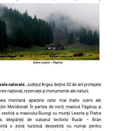
sele naturale.
Județul Argeș deține 32 de arii protejate
eres național, rezervații și monumente ale naturii.
nea montană aparține celor mai înalte culmi ale
ilor Meridionali. În partea de nord, masivul Făgăraș și
 vestică a masivului Bucegi cu munții Leaota și Piatra
lui, despărțiți de culoarul tectonic Rucăr – Bran
zintă o zonă turistică deosebită nu numai pentru