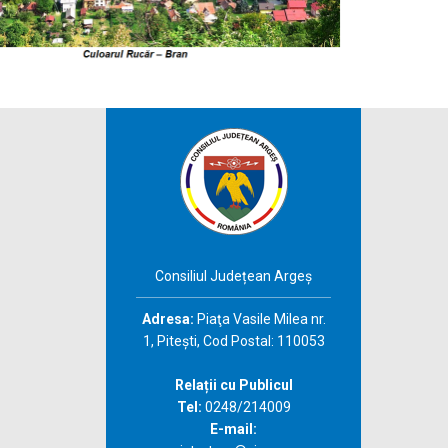
Consiliul Județean Argeș
Adresa:
Piaţa Vasile Milea nr.
1, Piteşti, Cod Postal: 110053
Relații cu Publicul
Tel:
0248/214009
E-mail: