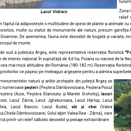
turismu
Zona m
relief
rin faptul că adăpostește o multitudine de specii de plante și animale c
 floristice, multe cu statut de monumente ale naturii, precum garofița Pi
Doamnei. De asemenea, fauna este deosebit de bogată și variată, incl
cocoșul de munte.
de sud a județului Argeș, este reprezentativă rezervația floristică
"
Po
e de interes național. În suprafață de 4,6 ha, Poiana cu narcise de la Ne
a cea mai mică altitudine din România (180-182 m). Rezervația floristic
i privitorilor ce pășesc pe meleaguri argeșene pentru a admira superbele
 monumentelor naturii și ariilor protejate din județul Argeș se
sc numeroase
peșteri
(Peștera Dâmbovicioara, Peștera Piscul
eștera Uluce, Peștera Stanciului și Marele Grohotiș),
lacuri
Iezer, Lacul Zârna, Lacul Jgheburoasa, Lacul Hârtop, Lacul
Rea, Lacul Bascov, Lacul Buda),
văi și chei
(Valea
ui,Cheile Dâmbovicioarei, Golul alpin Valea Rea - Zârna), care
că printr-un relief sălbatic deosebit și peisaje extraordinare.