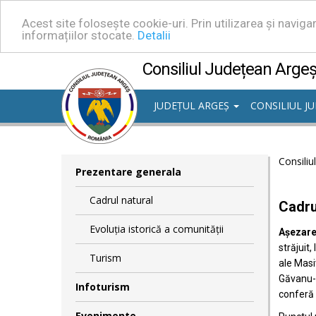
Acest site folosește cookie-uri. Prin utilizarea și navig
informațiilor stocate.
Detalii
Consiliul Județean Arge
JUDEȚUL ARGEȘ
CONSILIUL J
Consiliu
Prezentare generala
Cadrul natural
Cadru
Evoluția istorică a comunității
Așezare
străjuit
Turism
ale Masi
Găvanu-B
Infoturism
conferă 
Evenimente