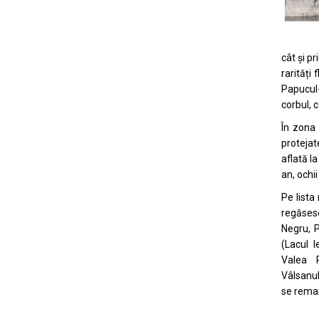
cât și p
rarități
Papucul-
corbul, 
În zona 
protejat
aflată l
an, ochi
Pe lista
regăse
Negru, P
(Lacul 
Valea 
Vâlsanul
se remar