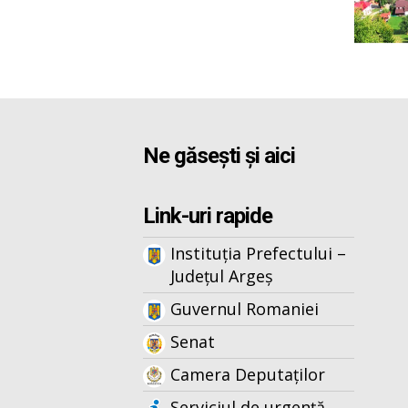
Ne găsești și aici
Link-uri rapide
Instituția Prefectului –
Județul Argeș
Guvernul Romaniei
Senat
Camera Deputaților
Serviciul de urgență