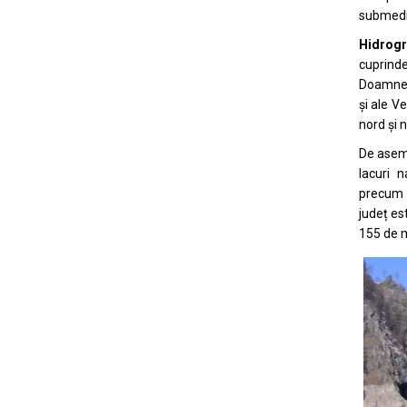
submedi
Hidrogr
cuprinde
Doamnei,
și ale V
nord și 
De ase
lacuri n
precum l
județ es
155 de m