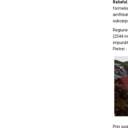
Relieful
formelor
amfiteat
subcarpa
Regiunea
(2544 m)
impunăto
Pietrei 
Prin poz