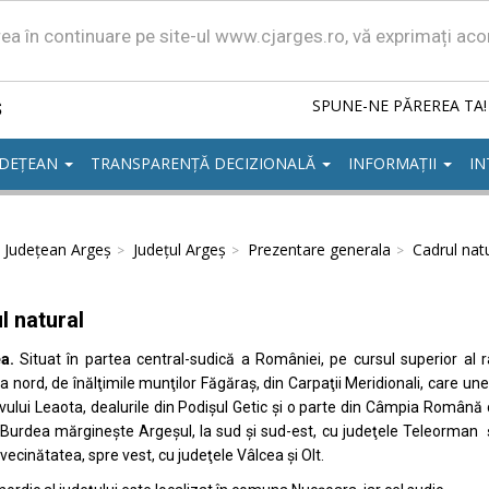
area în continuare pe site-ul www.cjarges.ro, vă exprimați ac
ș
SPUNE-NE PĂREREA TA!
UDEȚEAN
TRANSPARENȚĂ DECIZIONALĂ
INFORMAȚII
IN
l Județean Argeș
Județul Argeș
Prezentare generala
Cadrul nat
l natural
a.
Situat în partea central-sudică a României, pe cursul superior al 
, la nord, de înălţimile munţilor Făgăraş, din Carpaţii Meridionali, care 
vului Leaota, dealurile din Podişul Getic şi o parte din Câmpia Română
urdea mărgineşte Argeșul, la sud şi sud-est, cu judeţele Teleorman şi O
vecinătatea, spre vest, cu judeţele Vâlcea şi Olt.