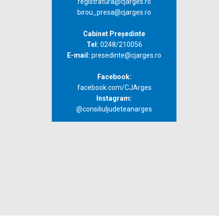
registratura@cjarges.ro
birou_presa@cjarges.ro
Cabinet Președinte
Tel:
0248/210056
E-mail:
presedinte@cjarges.ro
Facebook:
facebook.com/CJArges
Instagram:
@consiliuljudeteanarges