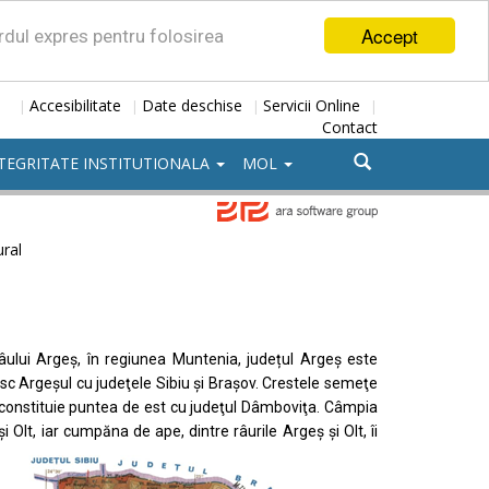
Accept
ordul expres pentru folosirea
Accesibilitate
Date deschise
Servicii Online
|
|
|
|
Contact
TEGRITATE INSTITUTIONALA
MOL
ural
râului Argeș, în regiunea Muntenia, județul Argeș este
unesc Argeşul cu judeţele Sibiu şi Braşov. Crestele semeţe
 constituie puntea de est cu judeţul Dâmboviţa. Câmpia
lt, iar cumpăna de ape, dintre râurile Argeş şi Olt, îi