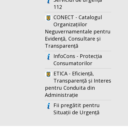
112
CONECT - Catalogul
Organizațiilor
Neguvernamentale pentru
Evidență, Consultare și
Transparență
InfoCons - Protecția
Consumatorilor
ETICA - Eficiență,
Transparență și Interes
pentru Conduita din
Administrație
Fii pregătit pentru
Situații de Urgență