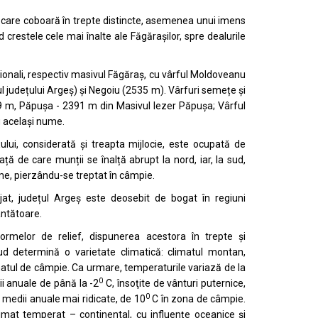
lief care coboară în trepte distincte, asemenea unui imens
 crestele cele mai înalte ale Făgărașilor, spre dealurile
dionali, respectiv masivul Făgăraş, cu vârful Moldoveanu
iul județului Argeș) şi Negoiu (2535 m). Vârfuri semețe și
69 m, Păpușa - 2391 m din Masivul Iezer Păpușa; Vârful
u același nume.
ului, considerată și treapta mijlocie, este ocupată de
ață de care munții se înalță abrupt la nord, iar, la sud,
ime, pierzându-se treptat în câmpie.
tajat, județul Argeș este deosebit de bogat în regiuni
ântătoare.
formelor de relief, dispunerea acestora în trepte și
ud determină o varietate climatică: climatul montan,
imatul de câmpie. Ca urmare, temperaturile variază de la
0
i anuale de până la -2
C, însoţite de vânturi puternice,
0
a medii anuale mai ridicate, de 10
C în zona de câmpie.
climat temperat – continental, cu influențe oceanice și