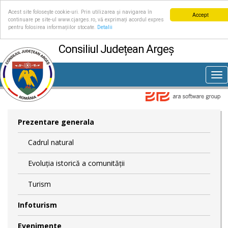
Acest site folosește cookie-uri. Prin utilizarea și navigarea în
Accept
continuare pe site-ul www.cjarges.ro, vă exprimați acordul expres
pentru folosirea informațiilor stocate.
Detalii
Consiliul Județean Argeș
Tog
nav
Prezentare generala
Cadrul natural
Evoluția istorică a comunității
Turism
Infoturism
Evenimente