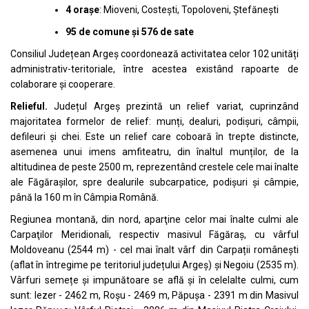
4 orașe
: Mioveni, Costești, Topoloveni, Ștefănești
95 de comune și 576 de sate
Consiliul Județean Argeș coordonează activitatea celor 102 unități
administrativ-teritoriale, între acestea existând rapoarte de
colaborare și cooperare.
Relieful.
Județul Argeș prezintă un relief variat, cuprinzând
majoritatea formelor de relief: munți, dealuri, podișuri, câmpii,
defileuri și chei. Este un relief care coboară în trepte distincte,
asemenea unui imens amfiteatru, din înaltul munților, de la
altitudinea de peste 2500 m, reprezentând crestele cele mai înalte
ale Făgărașilor, spre dealurile subcarpatice, podișuri și câmpie,
până la 160 m în Câmpia Română.
Regiunea montană, din nord, aparţine celor mai înalte culmi ale
Carpaţilor Meridionali, respectiv masivul Făgăraş, cu vârful
Moldoveanu (2544 m) - cel mai înalt vârf din Carpații românești
(aflat în întregime pe teritoriul județului Argeș) şi Negoiu (2535 m).
Vârfuri semețe și impunătoare se află și în celelalte culmi, cum
sunt: Iezer - 2462 m, Roșu - 2469 m, Păpușa - 2391 m din Masivul