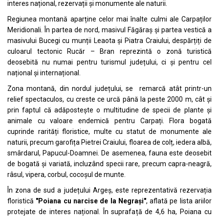
interes național, rezervații și monumente ale naturii.
Regiunea montană aparține celor mai înalte culmi ale Carpaților
Meridionali. În partea de nord, masivul Făgăraș și partea vestică a
masivului Bucegi cu munții Leaota și Piatra Craiului, despărțiți de
culoarul tectonic Rucăr – Bran reprezintă o zonă turistică
deosebită nu numai pentru turismul județului, ci și pentru cel
național și internațional.
Zona montană, din nordul județului, se remarcă atât printr-un
relief spectaculos, cu creste ce urcă până la peste 2000 m, cât și
prin faptul că adăpostește o multitudine de specii de plante și
animale cu valoare endemică pentru Carpați. Flora bogată
cuprinde rarități floristice, multe cu statut de monumente ale
naturii, precum garofița Pietrei Craiului, floarea de colț, iedera albă,
smârdarul, Papucul-Doamnei. De asemenea, fauna este deosebit
de bogată și variată, incluzând specii rare, precum capra-neagră,
râsul, vipera, corbul, cocoșul de munte.
În zona de sud a județului Argeș, este reprezentativă rezervația
floristică
"
Poiana cu narcise de la Negrași
"
, aflată pe lista ariilor
protejate de interes național. În suprafață de 4,6 ha, Poiana cu