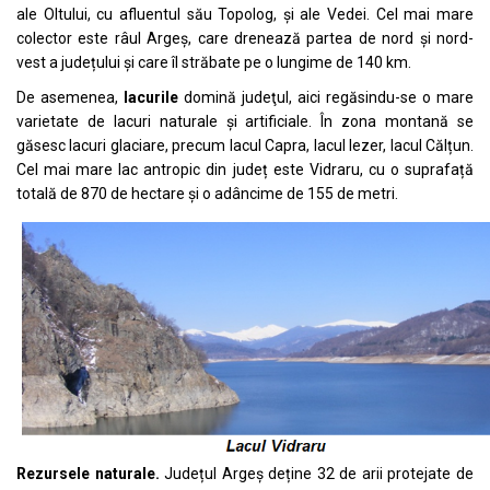
ale Oltului, cu afluentul său Topolog, și ale Vedei. Cel mai mare
colector este râul Argeș, care drenează partea de nord și nord-
vest a județului și care îl străbate pe o lungime de 140 km.
De asemenea,
lacurile
domină judeţul, aici regăsindu-se o mare
varietate de lacuri naturale și artificiale. În zona montană se
găsesc lacuri glaciare, precum lacul Capra, lacul Iezer, lacul Călțun.
Cel mai mare lac antropic din județ este Vidraru, cu o suprafață
totală de 870 de hectare și o adâncime de 155 de metri.
Rezursele naturale.
Județul Argeș deține 32 de arii protejate de