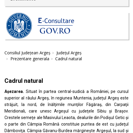
Consiliul Județean Argeș
Județul Argeș
Prezentare generala
Cadrul natural
Cadrul natural
Așezarea.
Situat în partea central-sudică a României, pe cursul
superior al râului Argeș, în regiunea Muntenia, județul Argeș este
străjuit, la nord, de înălţimile munţilor Făgăraş, din Carpaţii
Meridionali, care unesc Argeşul cu judeţele Sibiu şi Braşov.
Crestele semeţe ale Masivului Leaota, dealurile din Podişul Getic şi
o parte din Câmpia Română constituie puntea de est cu judeţul
Dâmboviţa. Câmpia Găvanu-Burdea mărgineşte Argeșul, la sud şi