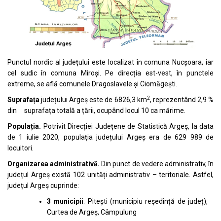
Punctul nordic al județului este localizat în comuna Nucșoara, iar
cel sudic în comuna Miroși. Pe direcția est-vest, în punctele
extreme, se află comunele Dragoslavele și Ciomăgești.
2
Suprafața
județului Argeș este de 6826,3 km
, reprezentând 2,9 %
din suprafața totală a țării, ocupând locul 10 ca mărime.
Populația.
Potrivit Direcției Județene de Statistică Argeș, la data
de 1 iulie 2020, populația județului Argeș era de 629 989 de
locuitori.
Organizarea administrativă.
Din punct de vedere administrativ, în
județul Argeș există 102 unități administrativ – teritoriale. Astfel,
județul Argeș cuprinde:
3 municipii
: Pitești (municipiu reședință de județ),
Curtea de Argeș, Câmpulung