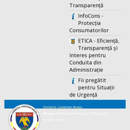
Transparență
InfoCons -
Protecția
Consumatorilor
ETICA - Eficiență,
Transparență și
Interes pentru
Conduita din
Administrație
Fii pregătit
pentru Situații
de Urgență
Consiliul Județean Argeș
Adresa:
Piaţa Vasile Milea nr. 1, Piteşti, Cod
Postal: 110053