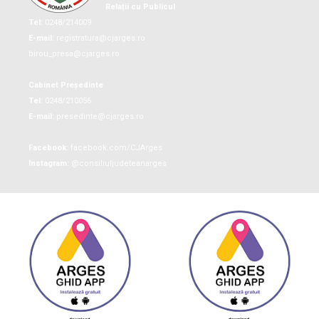
Relații cu Publicul
Tel:
0248/214009
E-mail:
registratura@cjarges.ro
birou_presa@cjarges.ro
Cabinet Președinte
Tel:
0248/210056
E-mail:
presedinte@cjarges.ro
Facebook:
facebook.com/CJArges
Instagram:
@consiliuljudeteanarges