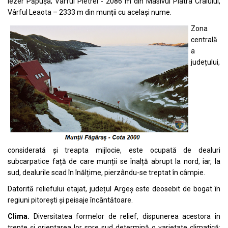
Iezer Păpușa; Vârful Pietrei - 2086 m din Masivul Piatra Craiului,
Vârful Leaota – 2333 m din munții cu același nume.
Zona
centrală
a
județului,
considerată și treapta mijlocie, este ocupată de dealuri
subcarpatice față de care munții se înalță abrupt la nord, iar, la
sud, dealurile scad în înălțime, pierzându-se treptat în câmpie.
Datorită reliefului etajat, județul Argeș este deosebit de bogat în
regiuni pitorești și peisaje încântătoare.
Clima.
Diversitatea formelor de relief, dispunerea acestora în
trepte și orientarea lor spre sud determină o varietate climatică: