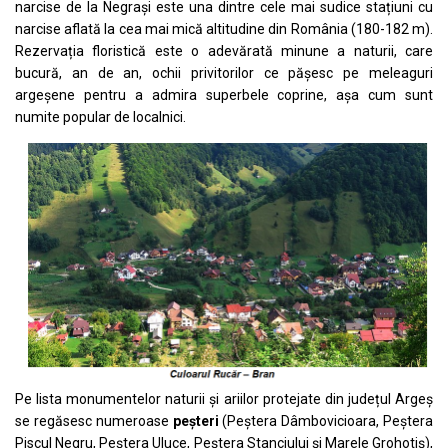
narcise de la Negrași este una dintre cele mai sudice stațiuni cu
narcise aflată la cea mai mică altitudine din România (180-182 m).
Rezervația floristică este o adevărată minune a naturii, care
bucură, an de an, ochii privitorilor ce pășesc pe meleaguri
argeșene pentru a admira superbele coprine, așa cum sunt
numite popular de localnici.
Pe lista monumentelor naturii și ariilor protejate din județul Argeș
se regăsesc numeroase
peșteri
(Peștera Dâmbovicioara, Peștera
Piscul Negru, Peștera Uluce, Peștera Stanciului și Marele Grohotiș),