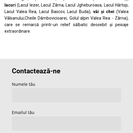
lacuri
(Lacul Iezer, Lacul Zârna, Lacul Jgheburoasa, Lacul Hârtop,
Lacul Valea Rea, Lacul Bascov, Lacul Buda),
văi și chei
(Valea
Vâlsanului,Cheile Dâmbovicioarei, Golul alpin Valea Rea - Zârna),
care se remarcă printr-un relief sălbatic deosebit și peisaje
extraordinare.