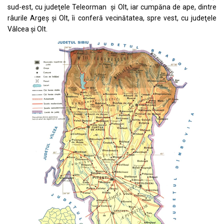
sud-est, cu judeţele Teleorman şi Olt, iar cumpăna de ape, dintre
râurile Argeş şi Olt, îi conferă vecinătatea, spre vest, cu judeţele
Vâlcea şi Olt.