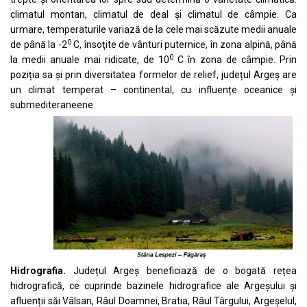
climatul montan, climatul de deal și climatul de câmpie. Ca
urmare, temperaturile variază de la cele mai scăzute medii anuale
0
de până la -2
C, însoţite de vânturi puternice, în zona alpină, până
0
la medii anuale mai ridicate, de 10
C în zona de câmpie. Prin
poziția sa și prin diversitatea formelor de relief, județul Argeș are
un climat temperat – continental, cu influențe oceanice și
submediteraneene.
Hidrografia.
Județul Argeș beneficiază de o bogată rețea
hidrografică, ce cuprinde bazinele hidrografice ale Argeșului și
afluenții săi Vâlsan, Râul Doamnei, Bratia, Râul Târgului, Argeșelul,