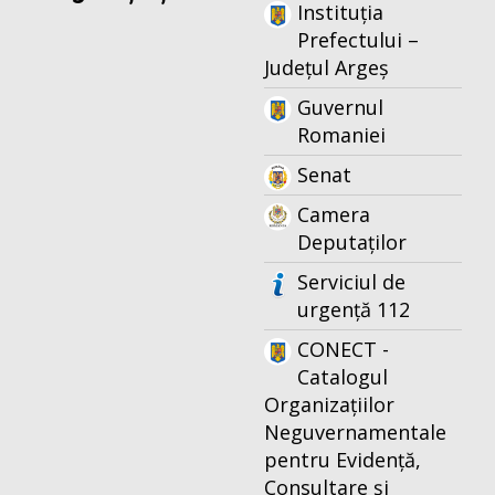
Instituția
Prefectului –
Județul Argeș
Guvernul
Romaniei
Senat
Camera
Deputaților
Serviciul de
urgență 112
CONECT -
Catalogul
Organizațiilor
Neguvernamentale
pentru Evidență,
Consultare și