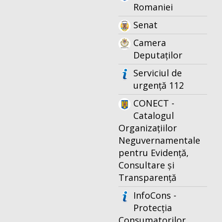
Romaniei
Senat
Camera
Deputaților
Serviciul de
urgență 112
CONECT -
Catalogul
Organizațiilor
Neguvernamentale
pentru Evidență,
Consultare și
Transparență
InfoCons -
Protecția
Consumatorilor