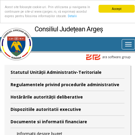
Acest site folosește cookie-uri. Prin utilizarea și navigarea în
Accept
continuare pe site-ul www.cjarges.ro, vă exprimați acordul
expres pentru folosirea informațiilor stocate.
Detalii
Consiliul Județean Argeș
Tog
nav
Statutul Unităţii Administrativ-Teritoriale
Regulamentele privind procedurile administrative
Hotărârile autorităţii deliberative
Dispozitiile autoritatii executive
Documente si informatii financiare
Informatii despre buget