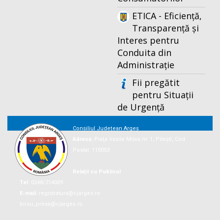
ETICA - Eficiență,
Transparență și
Interes pentru
Conduita din
Administrație
Fii pregătit
pentru Situații
de Urgență
Consiliul Județean Argeș
Adresa:
Piaţa Vasile Milea nr. 1, Piteşti, Cod
Postal: 110053
Relații cu Publicul
Tel:
0248/214009
E-mail:
registratura@cjarges.ro
birou_presa@cjarges.ro